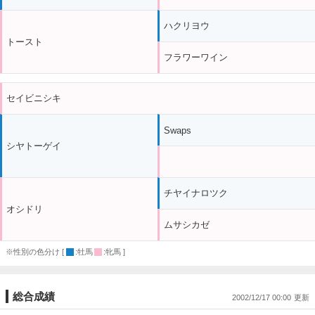
ハクリヨウ
トースト
フラワーワイン
セイビニシキ
Swaps
シヤトーゲイ
チヤイナロツク
オシドリ
ムサシカゼ
※性別の色分け [
:牡馬
:牝馬 ]
総合成績
2002/12/17 00:00