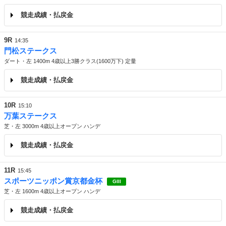
競走成績・払戻金
9R
14:35
門松ステークス
ダート・左 1400m 4歳以上3勝クラス(1600万下) 定量
競走成績・払戻金
10R
15:10
万葉ステークス
芝・左 3000m 4歳以上オープン ハンデ
競走成績・払戻金
11R
15:45
スポーツニッポン賞京都金杯
GIII
芝・左 1600m 4歳以上オープン ハンデ
競走成績・払戻金