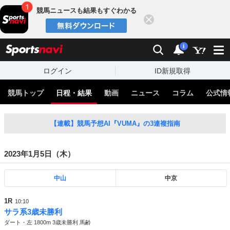
競馬ニュースも結果もすぐわかる
閉じる
スポーツナビ
検索
通知
i
ログイン
ID新規取得
競馬トップ
日程・結果
動画
ニュース
コラム
公式情
【連載】競馬予想AI『VUMA』の3連複指南
2023年1月5日（木）
中山
中京
1R
10:10
サラ系3歳未勝利
ダート・左 1800m 3歳未勝利 馬齢