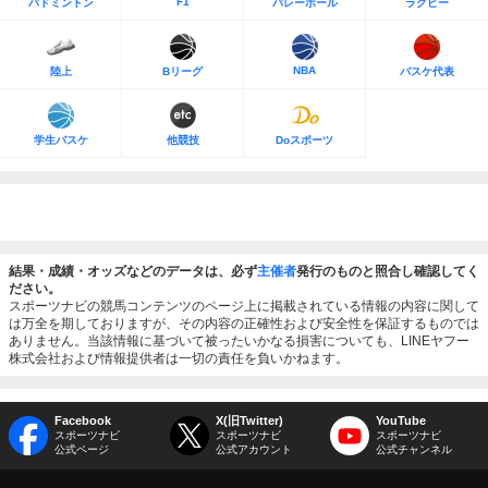
F1
バドミントン
バレーボール
ラグビー
NBA
陸上
Bリーグ
バスケ代表
学生バスケ
他競技
Doスポーツ
結果・成績・オッズなどのデータは、必ず
主催者
発行のものと照合し確認してく
ださい。
スポーツナビの競馬コンテンツのページ上に掲載されている情報の内容に関して
は万全を期しておりますが、その内容の正確性および安全性を保証するものでは
ありません。当該情報に基づいて被ったいかなる損害についても、LINEヤフー
株式会社および情報提供者は一切の責任を負いかねます。
Facebook
X(旧Twitter)
YouTube
スポーツナビ
スポーツナビ
スポーツナビ
公式ページ
公式アカウント
公式チャンネル