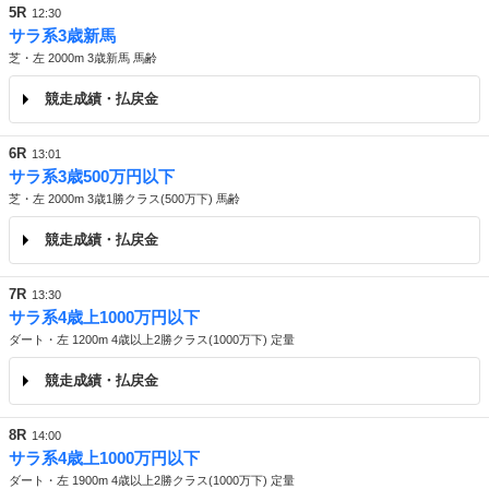
5R
12:30
サラ系3歳新馬
芝・左 2000m 3歳新馬 馬齢
競走成績・払戻金
6R
13:01
サラ系3歳500万円以下
芝・左 2000m 3歳1勝クラス(500万下) 馬齢
競走成績・払戻金
7R
13:30
サラ系4歳上1000万円以下
ダート・左 1200m 4歳以上2勝クラス(1000万下) 定量
競走成績・払戻金
8R
14:00
サラ系4歳上1000万円以下
ダート・左 1900m 4歳以上2勝クラス(1000万下) 定量