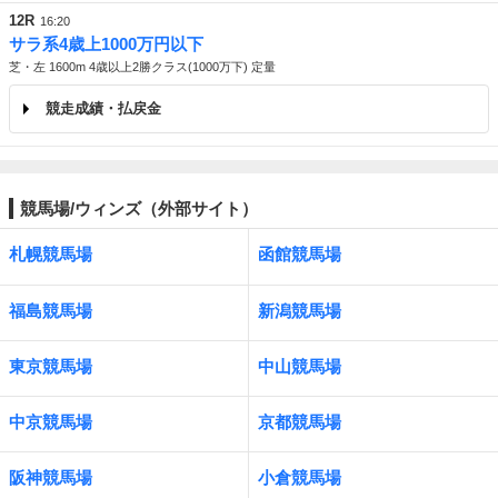
12R
16:20
サラ系4歳上1000万円以下
芝・左 1600m 4歳以上2勝クラス(1000万下) 定量
競走成績・払戻金
競馬場/ウィンズ（外部サイト）
札幌競馬場
函館競馬場
福島競馬場
新潟競馬場
東京競馬場
中山競馬場
中京競馬場
京都競馬場
阪神競馬場
小倉競馬場