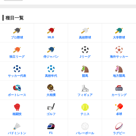
種目一覧
MLB
プロ野球
高校野球
大学野球
独立リーグ
侍ジャパン
Jリーグ
海外サッカー
サッカー代表
高校年代
競馬
地方競馬
ボートレース
大相撲
フィギュア
カーリング
格闘技
ゴルフ
テニス
卓球
F1
バドミントン
バレーボール
ラグビー