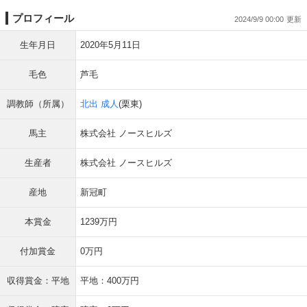
プロフィール
2024/9/9 00:00
生年月日
2020年5月11日
毛色
芦毛
調教師（所属）
北出 成人
(栗東)
馬主
株式会社 ノースヒルズ
生産者
株式会社 ノースヒルズ
産地
新冠町
本賞金
1239万円
付加賞金
0万円
収得賞金：平地
平地：400万円