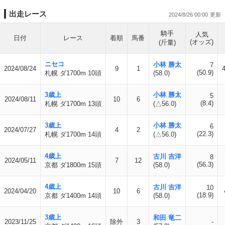
出走レース
2024/8/26 00:00
騎手
人気
日付
レース
着順
馬番
(オッズ)
(斤量)
ニセコ
小林 勝太
7
2024/08/24
9
1
(50.9)
札幌 ダ1700m 10頭
(58.0)
3歳上
小林 勝太
5
2024/08/11
10
6
(8.4)
札幌 ダ1700m 13頭
(△56.0)
3歳上
小林 勝太
6
2024/07/27
4
2
(22.3)
札幌 ダ1700m 14頭
(△56.0)
4歳上
古川 吉洋
8
2024/05/11
7
12
(56.3)
京都 ダ1800m 15頭
(58.0)
4歳上
古川 吉洋
10
2024/04/20
10
6
(18.9)
京都 ダ1400m 14頭
(58.0)
3歳上
和田 竜二
2023/11/25
除外
3
-