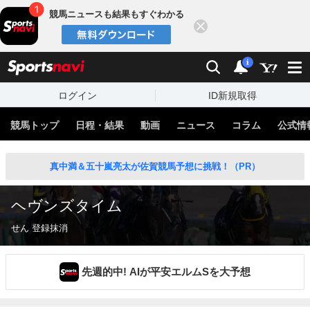
競馬ニュースも結果もすぐわかる
閉じる
スポーツナビ
検索
通知
i
ログイン
ID新規取得
競馬トップ
日程・結果
動画
ニュース
コラム
公式情
真中満＆五十嵐亮太が佐賀競馬予想に挑戦！（PR）
ヘヴンズタイム
せん 登録抹消
先週的中! AIが平安エルムSを大予想