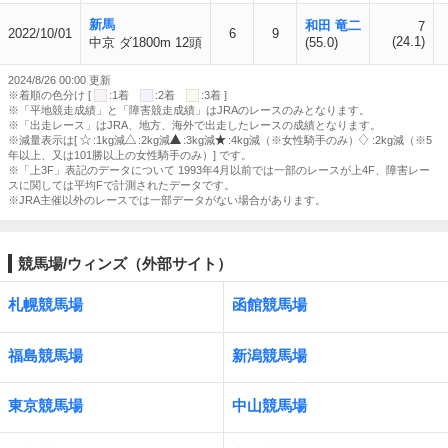
新馬
和田 竜二
7
2022/10/01
6
9
(24.1)
中京 ダ1800m 12頭
(55.0)
2024/8/26 00:00 更新
※着順の色分け [
:1着
:2着
:3着 ]
※「平地競走成績」と「障害競走成績」はJRAのレースのみとなります。
※「出走レース」はJRA、地方、海外で出走したレースの成績となります。
※減量表示は[
:1kg減
:2kg減
:3kg減
:4kg減（※女性騎手のみ）
:2kg減（※5
年以上、又は101勝以上の女性騎手のみ）] です。
※「上3F」表記のデータについて 1993年4月以前では一部のレースが上4F、障害レー
スに関しては平均Fで計測されたデータです。
※JRA主催以外のレースでは一部データがない場合があります。
競馬場/ウィンズ（外部サイト）
札幌競馬場
函館競馬場
福島競馬場
新潟競馬場
東京競馬場
中山競馬場