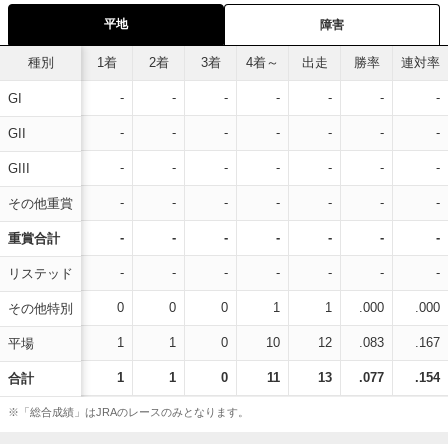
平地
障害
種別
1着
2着
3着
4着～
出走
勝率
連対率
-
-
-
-
-
-
-
GI
-
-
-
-
-
-
-
GII
-
-
-
-
-
-
-
GIII
-
-
-
-
-
-
-
その他重賞
-
-
-
-
-
-
-
重賞合計
-
-
-
-
-
-
-
リステッド
0
0
0
1
1
.000
.000
その他特別
1
1
0
10
12
.083
.167
平場
1
1
0
11
13
.077
.154
合計
※「総合成績」はJRAのレースのみとなります。