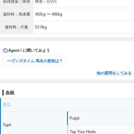
収得賞金：障害
障害：0万円
連対時：馬体重
482kg 〜 486kg
連対時：斤量
53.0kg
Agent i に聞いてみよう
ヘヴンズタイム 馬名の意味は？
他の質問をしてみる
血統
ラニ
Pulpit
Tapit
Tap Your Heels