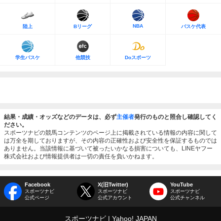
NBA
陸上
Bリーグ
バスケ代表
学生バスケ
他競技
Doスポーツ
結果・成績・オッズなどのデータは、必ず
主催者
発行のものと照合し確認してく
ださい。
スポーツナビの競馬コンテンツのページ上に掲載されている情報の内容に関して
は万全を期しておりますが、その内容の正確性および安全性を保証するものでは
ありません。当該情報に基づいて被ったいかなる損害についても、LINEヤフー
株式会社および情報提供者は一切の責任を負いかねます。
Facebook
X(旧Twitter)
YouTube
スポーツナビ
スポーツナビ
スポーツナビ
公式ページ
公式アカウント
公式チャンネル
スポーツナビ
Yahoo! JAPAN