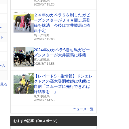
東スポ競馬
2026/8/7 15:25
２４年のカペラＳを制したガビ
ーズシスターがＪＲＡ競走馬登
録を抹消 今後は大井競馬に移
ー
籍予定
馬トク報知
ト
2026/8/7 15:06
2024年のカペラS勝ち馬ガビー
ズシスターが大井競馬に移籍
東スポ競馬
2026/8/7 14:56
ーム
【レパードS・生情報】ドンエレ
クトスの高木登調教師は状態に
を見る
自信「スムーズに先行できれば
好結果を…」
東スポ競馬
2026/8/7 14:55
ニュース一覧
おすすめ記事（Doスポーツ）