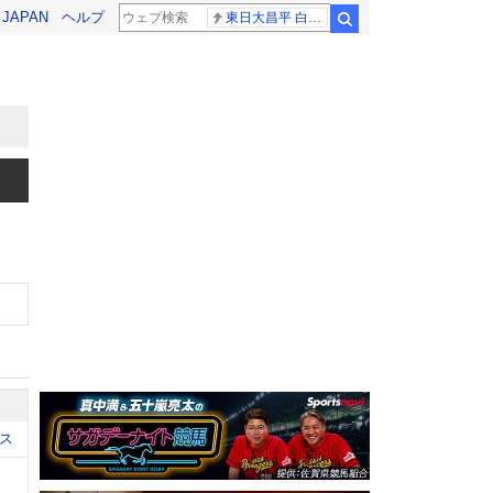
! JAPAN
ヘルプ
東日大昌平 白樺学園
検索
ス