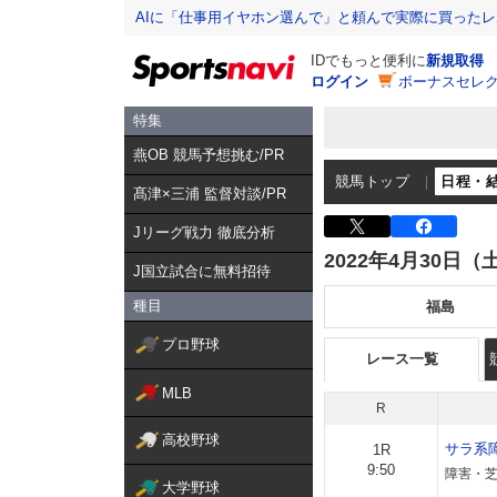
AIに「仕事用イヤホン選んで」と頼んで実際に買った
IDでもっと便利に
新規取得
ログイン
ボーナスセレク
特集
燕OB 競馬予想挑む/PR
競馬トップ
日程・
髙津×三浦 監督対談/PR
Jリーグ戦力 徹底分析
2022年4月30日（
J国立試合に無料招待
種目
福島
プロ野球
レース一覧
MLB
R
高校野球
サラ系
1R
9:50
障害・芝
大学野球