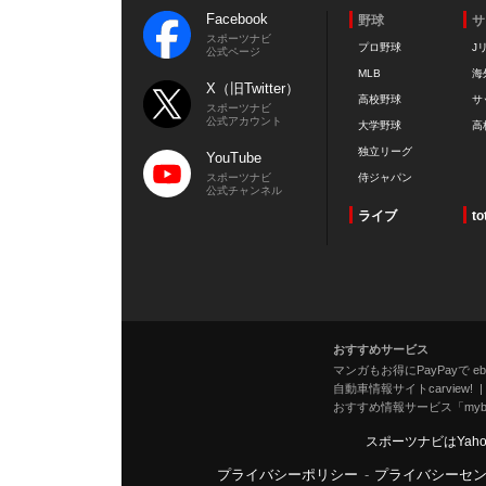
Facebook
野球
サ
スポーツナビ
プロ野球
J
公式ページ
MLB
海
X（旧Twitter）
高校野球
サ
スポーツナビ
公式アカウント
大学野球
高
独立リーグ
YouTube
スポーツナビ
侍ジャパン
公式チャンネル
ライブ
to
おすすめサービス
マンガもお得にPayPayで eboo
自動車情報サイトcarview!
おすすめ情報サービス「mybe
スポーツナビはYah
プライバシーポリシー
-
プライバシーセ