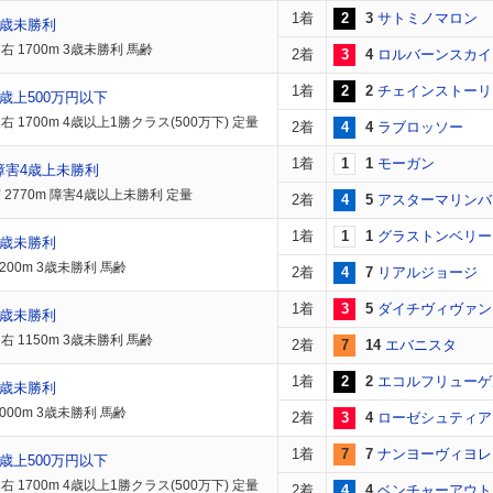
1着
2
3
サトミノマロン
3歳未勝利
 1700m 3歳未勝利 馬齢
2着
3
4
ロルバーンスカイ
1着
2
2
チェインストーリ
歳上500万円以下
 1700m 4歳以上1勝クラス(500万下) 定量
2着
4
4
ラブロッソー
1着
1
1
モーガン
障害4歳上未勝利
 2770m 障害4歳以上未勝利 定量
2着
4
5
アスターマリンバ
1着
1
1
グラストンベリー
3歳未勝利
200m 3歳未勝利 馬齢
2着
4
7
リアルジョージ
1着
3
5
ダイチヴィヴァン
3歳未勝利
 1150m 3歳未勝利 馬齢
2着
7
14
エバニスタ
1着
2
2
エコルフリューゲ
3歳未勝利
000m 3歳未勝利 馬齢
2着
3
4
ローゼシュティア
1着
7
7
ナンヨーヴィヨレ
歳上500万円以下
 1700m 4歳以上1勝クラス(500万下) 定量
2着
4
4
ベンチャーアウト