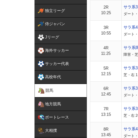
サラ系
2R
独立リーグ
10:25
ダート・右
侍ジャパン
サラ系4
3R
10:55
ダート・右
Jリーグ
サラ系
4R
海外サッカー
11:25
障害・芝
サッカー代表
サラ系
5R
12:15
芝・右 1
高校年代
サラ系
6R
競馬
12:45
ダート・右
地方競馬
サラ系
7R
13:15
芝・右 2
ボートレース
サラ系4
8R
大相撲
13:45
ダート・右