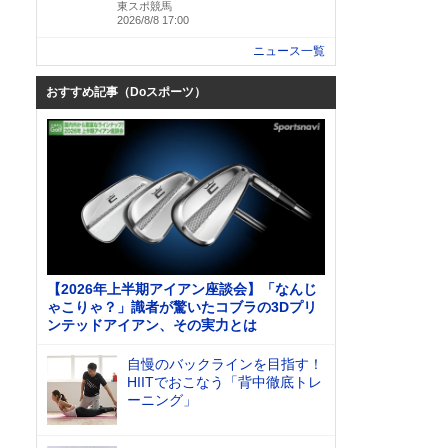
東スポ競馬
2026/8/8 17:00
ニュース一覧
おすすめ記事（Doスポーツ）
【2026年上半期アイアン座談会】「なんじ
ゃこりゃ？」識者が驚いたコブラの3Dプリ
ンテッドアイアン、その実力とは
自慢のバックラインを目指す！
HIITでおこなう「背中徹底トレ
ーニング」