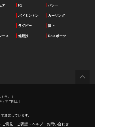
ュア
F1
バレー
バドミントン
カーリング
ラグビー
陸上
レース
他競技
Doスポーツ
ストラン
ィア TRILL
力して運営しています。
-
ご意見・ご要望
-
ヘルプ・お問い合わせ