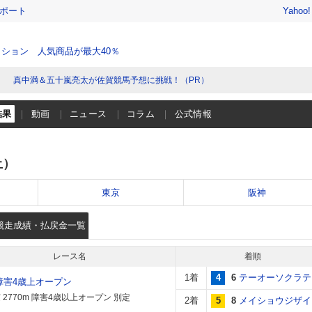
レポート
Yahoo
ション 人気商品が最大40％
真中満＆五十嵐亮太が佐賀競馬予想に挑戦！（PR）
結果
動画
ニュース
コラム
公式情報
土）
東京
阪神
競走成績・払戻金一覧
レース名
着順
1着
4
6
テーオーソクラテ
障害4歳上オープン
 2770m 障害4歳以上オープン 別定
2着
5
8
メイショウジザイ