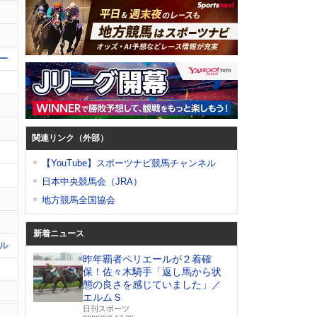
ー
関連リンク（外部）
【YouTube】スポーツナビ競馬チャンネル
日本中央競馬会（JRA）
地方競馬全国協会
新着ニュース
ル
昨年覇者ペリエールが２着確
保！佐々木騎手「返し馬から状
態の良さを感じていました」／
エルムＳ
日刊スポーツ