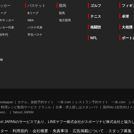
ッカー
バスケット
競馬
ゴルフ
フィギ
リーグ
Bリーグ
競馬
テニス
卓球
外サッカー
NBA
地方競馬
格闘技
大相撲
ッカー代表
バスケ代表
校年代
学生バスケ
NFL
ボート
to
kjapan
ホテル、旅館予約サイト 一休.com
レストラン予約サイト 一休.com レ
料理レシピ動画サービス クラシル
仕事・求人探しはスタンバイ
国内No.1女性向けメデ
st」
Yahoo! JAPAN
oo! JAPANのサービスであり、LINEヤフー株式会社がスポーツナビ株式会社と協
ンター
-
利用規約
-
会社概要
-
免責事項
-
広告掲載について
-
スタッフ募集