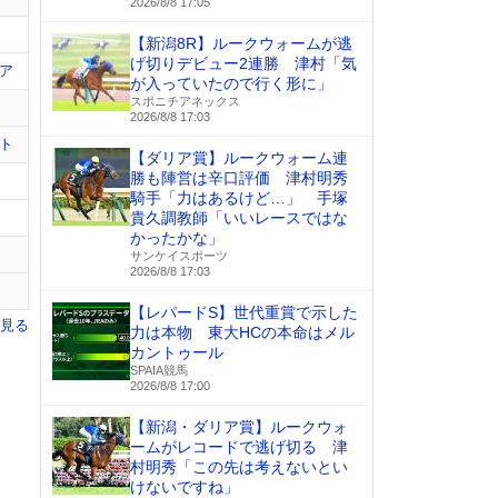
2026/8/8 17:05
【新潟8R】ルークウォームが逃
げ切りデビュー2連勝 津村「気
ア
が入っていたので行く形に」
スポニチアネックス
2026/8/8 17:03
ト
【ダリア賞】ルークウォーム連
勝も陣営は辛口評価 津村明秀
騎手「力はあるけど…」 手塚
貴久調教師「いいレースではな
かったかな」
サンケイスポーツ
2026/8/8 17:03
【レパードS】世代重賞で示した
を見る
力は本物 東大HCの本命はメル
カントゥール
SPAIA競馬
2026/8/8 17:00
【新潟・ダリア賞】ルークウォ
ームがレコードで逃げ切る 津
村明秀「この先は考えないとい
けないですね」