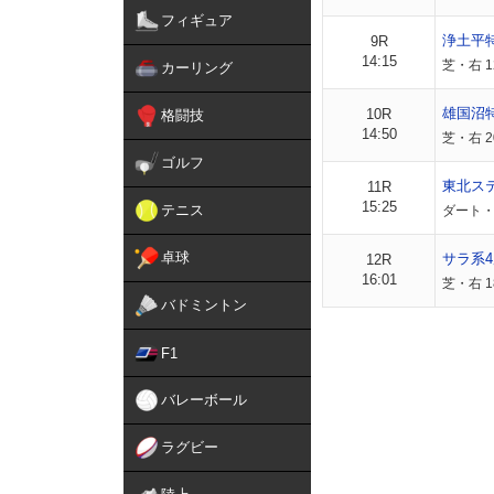
フィギュア
浄土平
9R
14:15
芝・右 1
カーリング
雄国沼
10R
格闘技
14:50
芝・右 2
ゴルフ
東北ス
11R
15:25
テニス
ダート・右
卓球
サラ系4
12R
16:01
芝・右 1
バドミントン
F1
バレーボール
ラグビー