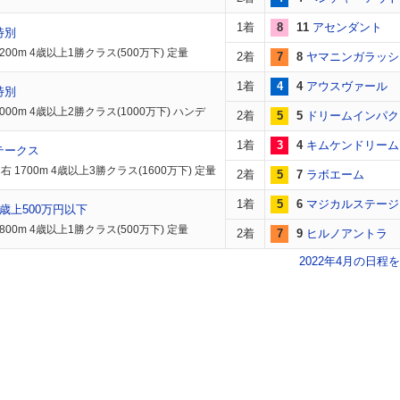
1着
8
11
アセンダント
特別
200m 4歳以上1勝クラス(500万下) 定量
2着
7
8
ヤマニンガラッシ
1着
4
4
アウスヴァール
特別
000m 4歳以上2勝クラス(1000万下) ハンデ
2着
5
5
ドリームインパク
1着
3
4
キムケンドリーム
テークス
 1700m 4歳以上3勝クラス(1600万下) 定量
2着
5
7
ラボエーム
1着
5
6
マジカルステージ
歳上500万円以下
800m 4歳以上1勝クラス(500万下) 定量
2着
7
9
ヒルノアントラ
2022年4月の日程