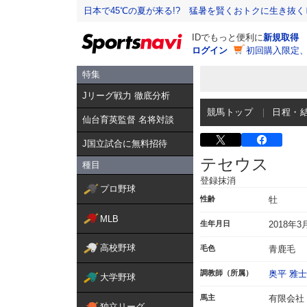
日本で45℃の夏が来る!? 猛暑を賢くおトクに生き抜く
IDでもっと便利に
新規取得
ログイン
初回購入限定
特集
Jリーグ戦力 徹底分析
競馬トップ
日程・
仙台育英監督 名将対談
J国立試合に無料招待
テセウス
種目
登録抹消
プロ野球
性齢
牡
MLB
生年月日
2018年3
高校野球
毛色
青鹿毛
調教師（所属）
奥平 雅士
大学野球
馬主
有限会社
独立リーグ