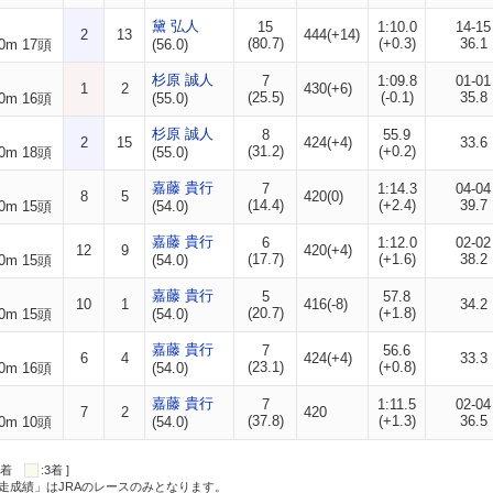
黛 弘人
15
1:10.0
14-15
2
13
444(+14)
(80.7)
(+0.3)
36.1
0m 17頭
(56.0)
杉原 誠人
7
1:09.8
01-01
1
2
430(+6)
(25.5)
(-0.1)
35.8
0m 16頭
(55.0)
杉原 誠人
8
55.9
2
15
424(+4)
33.6
(31.2)
(+0.2)
0m 18頭
(55.0)
嘉藤 貴行
7
1:14.3
04-04
8
5
420(0)
(14.4)
(+2.4)
39.7
0m 15頭
(54.0)
嘉藤 貴行
6
1:12.0
02-02
12
9
420(+4)
(17.7)
(+1.6)
38.2
0m 15頭
(54.0)
嘉藤 貴行
5
57.8
10
1
416(-8)
34.2
(20.7)
(+1.8)
0m 15頭
(54.0)
嘉藤 貴行
7
56.6
6
4
424(+4)
33.3
(23.1)
(+0.8)
0m 16頭
(54.0)
嘉藤 貴行
7
1:11.5
02-04
7
2
420
(37.8)
(+1.3)
36.5
0m 10頭
(54.0)
:2着
:3着 ]
走成績」はJRAのレースのみとなります。