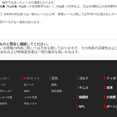
方、海外で出走したレースの成績となります。
g減
:3kg減
:4kg減（※女性騎手のみ）
:2kg減（※5年以上、又は101勝以上の女性騎手
て 1993年4月以前では一部のレースが上4F、障害レースに関しては平均Fで計測されたデ
一部データがない場合があります。
ものと照合し確認してください。
いる情報の内容に関しては万全を期しておりますが、その内容の正確性およ
式会社および情報提供者は一切の責任を負いかねます。
ッカー
バスケット
競馬
ゴルフ
フィギ
リーグ
Bリーグ
競馬
テニス
卓球
外サッカー
NBA
地方競馬
格闘技
大相撲
ッカー代表
バスケ代表
校年代
学生バスケ
NFL
ボート