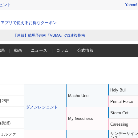
ヒント
Yahoo
、アプリで使えるお得なクーポン
【連載】競馬予想AI『VUMA』の3連複指南
結果
動画
ニュース
コラム
公式情報
Holy Bull
Macho Uno
月28日
Primal Force
ダノンレジェンド
Storm Cat
My Goodness
(美浦)
Caressing
サンデーサイ
 ミルファー
ンス