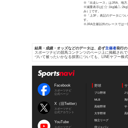
※「出走レース」はJRA、地
※減量表示は[
:1kg減
:2k
み）] です。
※「上3F」表記のデータについ
す。
※JRA主催以外のレースでは
結果・成績・オッズなどのデータは、必ず
主催者
発行の
スポーツナビの競馬コンテンツのページ上に掲載されて
づいて被ったいかなる損害についても、LINEヤフー株
Facebook
野球
サ
スポーツナビ
プロ野球
J
公式ページ
MLB
海
X（旧Twitter）
高校野球
サ
スポーツナビ
公式アカウント
大学野球
高
独立リーグ
YouTube
スポーツナビ
侍ジャパン