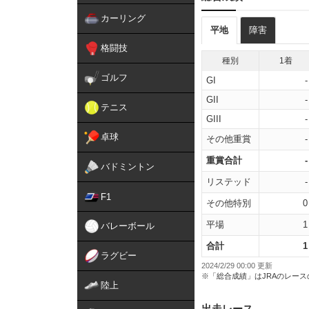
カーリング
平地
障害
格闘技
種別
1着
ゴルフ
GI
-
GII
-
テニス
GIII
-
卓球
その他重賞
-
重賞合計
-
バドミントン
リステッド
-
F1
その他特別
0
平場
1
バレーボール
合計
1
ラグビー
2024/2/29 00:00 更新
※「総合成績」はJRAのレー
陸上
出走レース