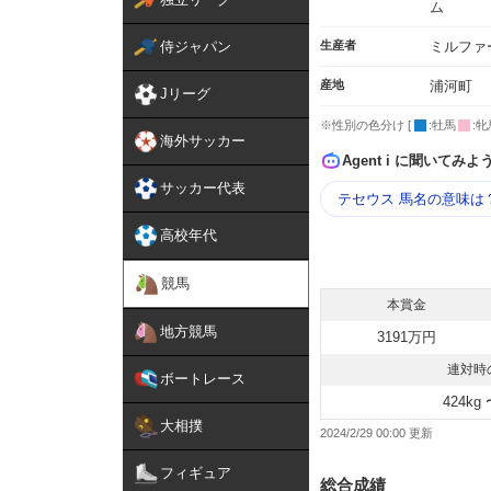
ム
侍ジャパン
生産者
ミルファ
産地
浦河町
Jリーグ
※性別の色分け [
:牡馬
:牝
海外サッカー
Agent i に聞いてみよ
サッカー代表
テセウス 馬名の意味は
高校年代
競馬
本賞金
地方競馬
3191万円
連対時
ボートレース
424kg 
大相撲
2024/2/29 00:00
フィギュア
総合成績