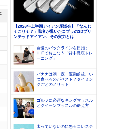
位
【2026年上半期アイアン座談会】「なんじ
ゃこりゃ？」識者が驚いたコブラの3Dプリ
ンテッドアイアン、その実力とは
自慢のバックラインを目指す！
HIITでおこなう「背中徹底トレ
ーニング」
バナナは朝・夜・運動前後、い
つ食べるのがベスト？タイミン
グごとのメリット
ゴルフに必須なキングマッスル
とクイーンマッスルの鍛え方
太っていないのに悪玉コレステ