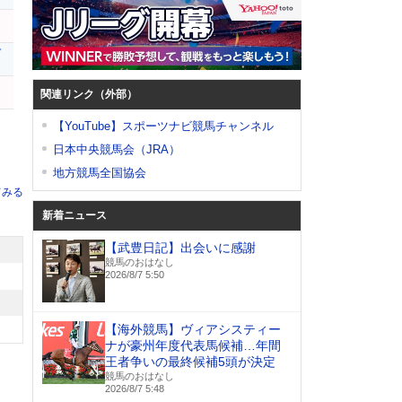
ト
ガ
イ
関連リンク（外部）
【YouTube】スポーツナビ競馬チャンネル
日本中央競馬会（JRA）
地方競馬全国協会
てみる
新着ニュース
【武豊日記】出会いに感謝
競馬のおはなし
2026/8/7 5:50
【海外競馬】ヴィアシスティー
ナが豪州年度代表馬候補…年間
王者争いの最終候補5頭が決定
競馬のおはなし
2026/8/7 5:48