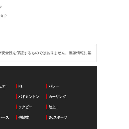
の
ータで
び安全性を保証するものではありません。当該情報に基
ュア
F1
バレー
バドミントン
カーリング
ラグビー
陸上
レース
他競技
Doスポーツ