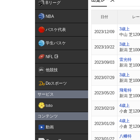
Bリーグ
NBA
日付
レー
3歳上
バスケ代表
2023/12/09
中山 芝120
学生バスケ
3歳上
2023/10/22
新潟 芝100
NFL
雷光特
2023/09/03
新潟 芝100
他競技
3歳上
2023/07/29
新潟 芝100
Doスポーツ
飛竜特
2023/05/20
サービス
新潟 芝100
toto
4歳上
2023/02/19
小倉 芝120
コンテンツ
4歳上
2023/01/29
小倉 芝120
動画
八幡特
2023/01/22