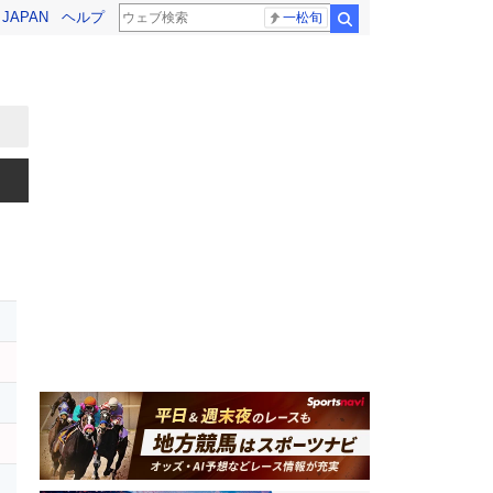
! JAPAN
ヘルプ
一松旬
検索
レ