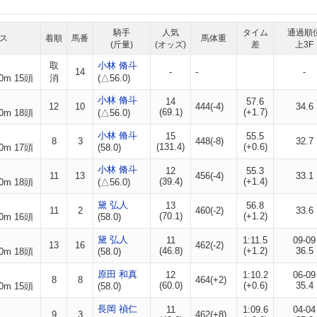
騎手
人気
タイム
通過順
ス
着順
馬番
馬体重
(斤量)
(オッズ)
差
上3F
取
小林 脩斗
14
-
-
-
0m 15頭
消
(△56.0)
小林 脩斗
14
57.6
12
10
444(-4)
34.6
(69.1)
(+1.7)
0m 18頭
(△56.0)
小林 脩斗
15
55.5
8
3
448(-8)
32.7
(131.4)
(+0.6)
0m 17頭
(58.0)
小林 脩斗
12
55.3
11
13
456(-4)
33.1
(39.4)
(+1.4)
0m 18頭
(△56.0)
黛 弘人
13
56.8
11
2
460(-2)
33.6
(70.1)
(+1.2)
0m 16頭
(58.0)
黛 弘人
11
1:11.5
09-09
13
16
462(-2)
(46.8)
(+1.2)
36.5
0m 18頭
(58.0)
原田 和真
12
1:10.2
06-09
8
8
464(+2)
(60.0)
(+0.6)
35.4
0m 15頭
(58.0)
長岡 禎仁
11
1:09.6
04-04
9
3
462(+8)