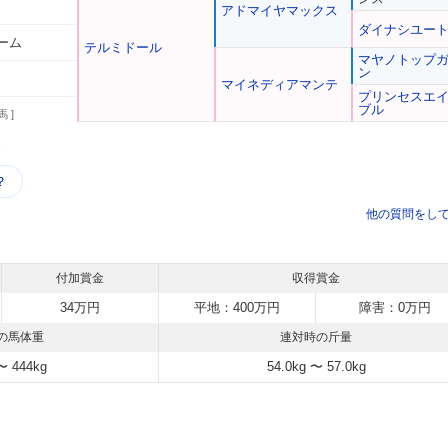
アドマイヤマックス
ダイナシユー
ーム
テルミドール
マヤノトップ
ン
マイネディアマンテ
プリンセスエ
ブル
馬 ]
う
？
他の質問をし
付加賞金
収得賞金
34万円
平地：400万円
障害：0万円
の馬体重
連対時の斤量
〜 444kg
54.0kg 〜 57.0kg