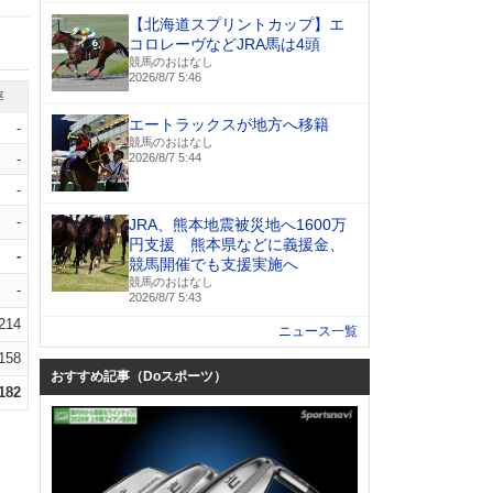
【北海道スプリントカップ】エ
コロレーヴなどJRA馬は4頭
競馬のおはなし
2026/8/7 5:46
率
エートラックスが地方へ移籍
-
競馬のおはなし
-
2026/8/7 5:44
-
-
JRA、熊本地震被災地へ1600万
円支援 熊本県などに義援金、
-
競馬開催でも支援実施へ
競馬のおはなし
-
2026/8/7 5:43
.214
ニュース一覧
.158
おすすめ記事（Doスポーツ）
.182