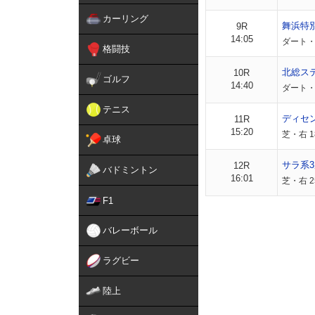
カーリング
舞浜特
9R
14:05
ダート・右
格闘技
北総ス
10R
ゴルフ
14:40
ダート・右
テニス
ディセ
11R
15:20
芝・右 
卓球
サラ系3
12R
バドミントン
16:01
芝・右 2
F1
バレーボール
ラグビー
陸上