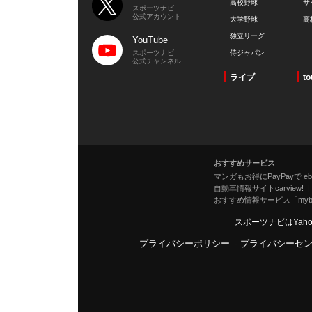
高校野球
サ
スポーツナビ
公式アカウント
大学野球
高
独立リーグ
YouTube
スポーツナビ
侍ジャパン
公式チャンネル
ライブ
to
おすすめサービス
マンガもお得にPayPayで eboo
自動車情報サイトcarview!
おすすめ情報サービス「mybe
スポーツナビはYah
プライバシーポリシー
-
プライバシーセ