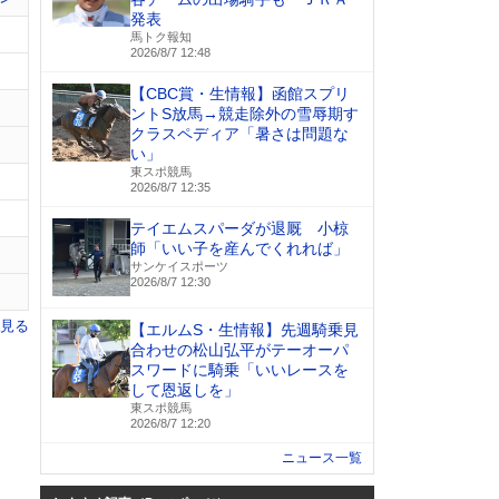
発表
馬トク報知
2026/8/7 12:48
【CBC賞・生情報】函館スプリ
ントS放馬→競走除外の雪辱期す
クラスペディア「暑さは問題な
い」
東スポ競馬
2026/8/7 12:35
テイエムスパーダが退厩 小椋
師「いい子を産んでくれれば」
サンケイスポーツ
2026/8/7 12:30
を見る
【エルムS・生情報】先週騎乗見
合わせの松山弘平がテーオーパ
スワードに騎乗「いいレースを
して恩返しを」
東スポ競馬
2026/8/7 12:20
ニュース一覧