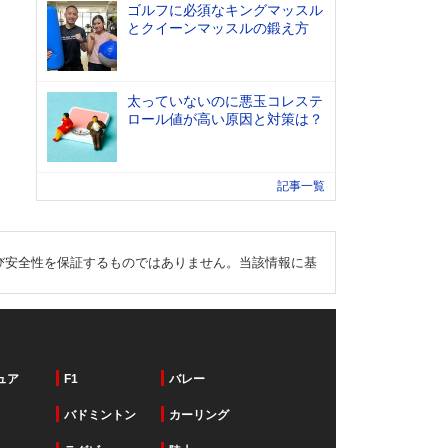
ゴルフに必須なキングマッスル
とクイーンマッスルの鍛え方
太っていないのに悪玉コレステ
ロール値が高い原因と対策は？
記事一覧
び安全性を保証するものではありません。当該情報に基
ュア
F1
バレー
バドミントン
カーリング