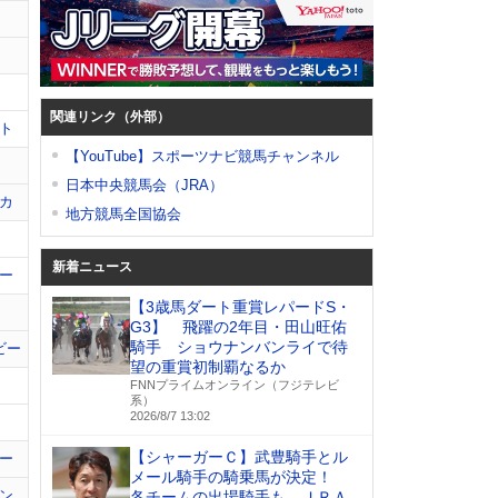
関連リンク（外部）
ト
【YouTube】スポーツナビ競馬チャンネル
日本中央競馬会（JRA）
カ
地方競馬全国協会
新着ニュース
ー
【3歳馬ダート重賞レパードS・
G3】 飛躍の2年目・田山旺佑
騎手 ショウナンバンライで待
ビー
望の重賞初制覇なるか
FNNプライムオンライン（フジテレビ
系）
2026/8/7 13:02
【シャーガーＣ】武豊騎手とル
ー
メール騎手の騎乗馬が決定！
ン
各チームの出場騎手も ＪＲＡ