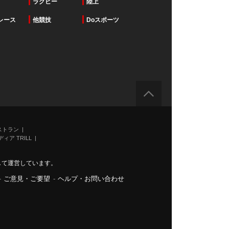
ラグビー
陸上
レース
他競技
Doスポーツ
ストラン
ィア TRILL
力して運営しています。
-
ご意見・ご要望
-
ヘルプ・お問い合わせ