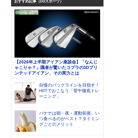
おすすめ記事（Doスポーツ）
【2026年上半期アイアン座談会】「なんじ
ゃこりゃ？」識者が驚いたコブラの3Dプリ
ンテッドアイアン、その実力とは
自慢のバックラインを目指す！
HIITでおこなう「背中徹底トレ
ーニング」
バナナは朝・夜・運動前後、い
つ食べるのがベスト？タイミン
グごとのメリット