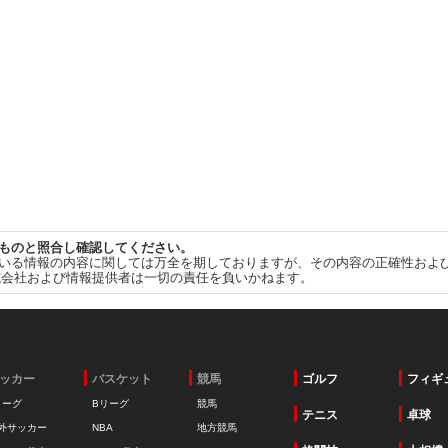
ものと照合し確認してください。
いる情報の内容に関しては万全を期しておりますが、その内容の正確性およ
式会社および情報提供者は一切の責任を負いかねます。
ッカー
バスケット
競馬
ゴルフ
フィギ
リーグ
Bリーグ
競馬
テニス
卓球
外サッカー
NBA
地方競馬