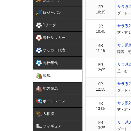
サラ系
2R
10:15
侍ジャパン
ダート・右
Jリーグ
サラ系
3R
10:45
芝・右 1
海外サッカー
サラ系
4R
サッカー代表
11:15
障害・芝
高校年代
サラ系
5R
12:05
芝・右・外
競馬
サラ系
6R
地方競馬
12:35
ダート・右
ボートレース
サラ系
7R
13:05
芝・右・外
大相撲
サラ系3
8R
フィギュア
13:35
ダート・右