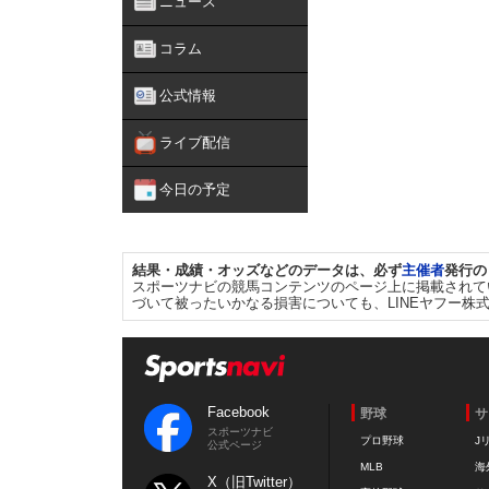
ニュース
コラム
公式情報
ライブ配信
今日の予定
結果・成績・オッズなどのデータは、必ず
主催者
発行の
スポーツナビの競馬コンテンツのページ上に掲載されて
づいて被ったいかなる損害についても、LINEヤフー株
Facebook
野球
サ
スポーツナビ
プロ野球
J
公式ページ
MLB
海
X（旧Twitter）