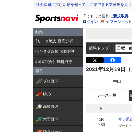
社会課題に挑む活動を知って、共感できる支援先を見つ
IDでもっと便利に
新規取得
ログイン
ヤフーショッピ
特集
Jリーグ戦力 徹底分析
競馬トップ
日程・
仙台育英監督 名将対談
J国立試合に無料招待
2021年12月19日
種目
プロ野球
中山
MLB
レース一覧
高校野球
R
大学野球
サラ系
1R
9:50
ダート・右
独立リーグ