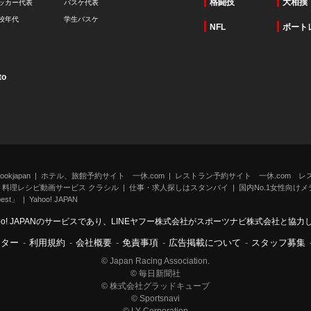
格闘技
大相撲
ッカー代表
バスケ代表
校年代
学生バスケ
NFL
ボート
to
kjapan
ホテル、旅館予約サイト 一休.com
レストラン予約サイト 一休.com レ
料理レシピ動画サービス クラシル
仕事・求人探しはスタンバイ
国内No.1女性向けメデ
st」
Yahoo! JAPAN
oo! JAPANのサービスであり、LINEヤフー株式会社がスポーツナビ株式会社と協
ンター
-
利用規約
-
会社概要
-
免責事項
-
広告掲載について
-
スタッフ募集
© Japan Racing Association.
© 毎日新聞社
© 株式会社グラッドキューブ
© Sportsnavi