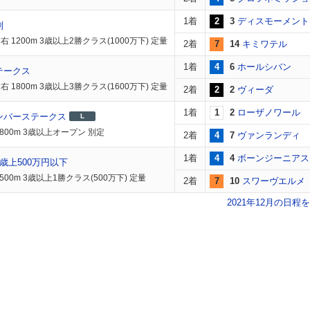
1着
2
3
ディスモーメント
別
 1200m 3歳以上2勝クラス(1000万下) 定量
2着
7
14
キミワテル
1着
4
6
ホールシバン
テークス
 1800m 3歳以上3勝クラス(1600万下) 定量
2着
2
2
ヴィーダ
1着
1
2
ローザノワール
ンバーステークス
L
1800m 3歳以上オープン 別定
2着
4
7
ヴァンランディ
1着
4
4
ボーンジーニアス
歳上500万円以下
500m 3歳以上1勝クラス(500万下) 定量
2着
7
10
スワーヴエルメ
2021年12月の日程