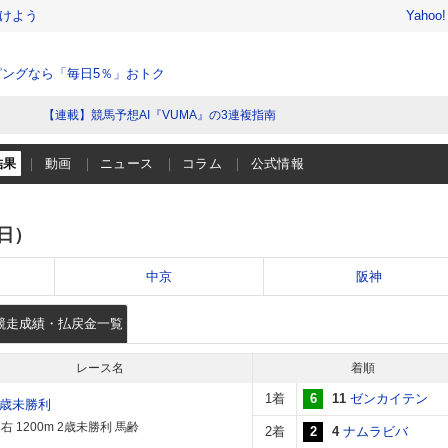
けよう
Yahoo
ングなら「毎日5％」おトク
【連載】競馬予想AI『VUMA』の3連複指南
結果
動画
ニュース
コラム
公式情報
（日）
中京
阪神
競走成績・払戻金一覧
レース名
着順
1着
6
11
ゼンカイテン
2歳未勝利
 1200m 2歳未勝利 馬齢
2着
2
4
ナムラビバ