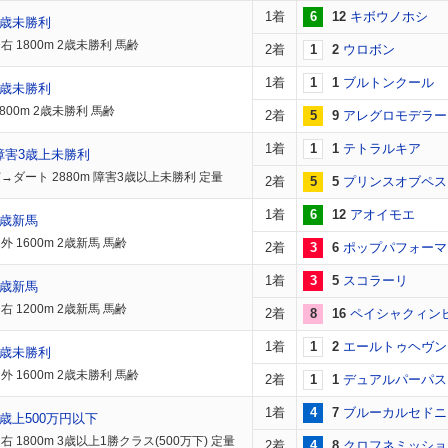
1着
6
12
キボウノホシ
2歳未勝利
 1800m 2歳未勝利 馬齢
2着
1
2
ウロボン
1着
1
1
ブルトンクール
2歳未勝利
800m 2歳未勝利 馬齢
2着
5
9
アレグロモデラー
1着
1
1
テトラルキア
障害3歳上未勝利
→ダート 2880m 障害3歳以上未勝利 定量
2着
5
5
プリンスオブペス
1着
6
12
アオイモエ
2歳新馬
 1600m 2歳新馬 馬齢
2着
3
6
ポップパフォーマ
1着
3
5
スコラーリ
2歳新馬
 1200m 2歳新馬 馬齢
2着
8
16
ペイシャクィン
1着
1
2
エールトゥヘヴン
2歳未勝利
 1600m 2歳未勝利 馬齢
2着
1
1
デュアルパーパス
1着
4
7
ブルーカルセドニ
歳上500万円以下
 1800m 3歳以上1勝クラス(500万下) 定量
2着
4
8
クロフネミッショ