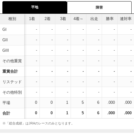
平地
障害
種別
1着
2着
3着
4着～
出走
勝率
連対率
-
-
-
-
-
-
-
GI
-
-
-
-
-
-
-
GII
-
-
-
-
-
-
-
GIII
-
-
-
-
-
-
-
その他重賞
-
-
-
-
-
-
-
重賞合計
-
-
-
-
-
-
-
リステッド
-
-
-
-
-
-
-
その他特別
0
0
1
5
6
.000
.000
平場
0
0
1
5
6
.000
.000
合計
※「総合成績」はJRAのレースのみとなります。