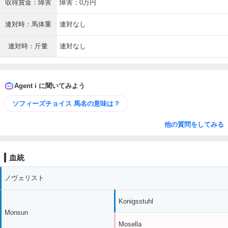
収得賞金：障害
障害：0万円
連対時：馬体重
連対なし
連対時：斤量
連対なし
Agent i に聞いてみよう
ソフィーズチョイス 馬名の意味は？
他の質問をしてみる
血統
ノヴェリスト
Konigsstuhl
Monsun
Mosella