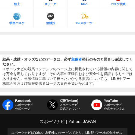
NBA
陸上
Bリーグ
バスケ代表
学生バスケ
他競技
Doスポーツ
結果・成績・オッズなどのデータは、必ず
主催者
発行のものと照合し確認してく
ださい。
スポーツナビの競馬コンテンツのページ上に掲載されている情報の内容に関して
は万全を期しておりますが、その内容の正確性および安全性を保証するものでは
ありません。当該情報に基づいて被ったいかなる損害についても、LINEヤフー
株式会社および情報提供者は一切の責任を負いかねます。
Facebook
X(旧Twitter)
YouTube
スポーツナビ
スポーツナビ
スポーツナビ
公式ページ
公式アカウント
公式チャンネル
スポーツナビ
Yahoo! JAPAN
スポーツナビはYahoo! JAPANのサービスであり、LINEヤフー株式会社がス