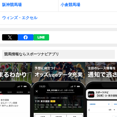
阪神競馬場
小倉競馬場
ウィンズ・エクセル
競馬情報ならスポーツナビアプリ