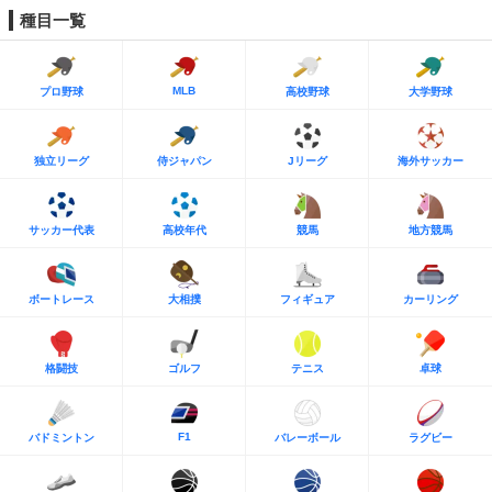
種目一覧
MLB
プロ野球
高校野球
大学野球
独立リーグ
侍ジャパン
Jリーグ
海外サッカー
サッカー代表
高校年代
競馬
地方競馬
ボートレース
大相撲
フィギュア
カーリング
格闘技
ゴルフ
テニス
卓球
F1
バドミントン
バレーボール
ラグビー