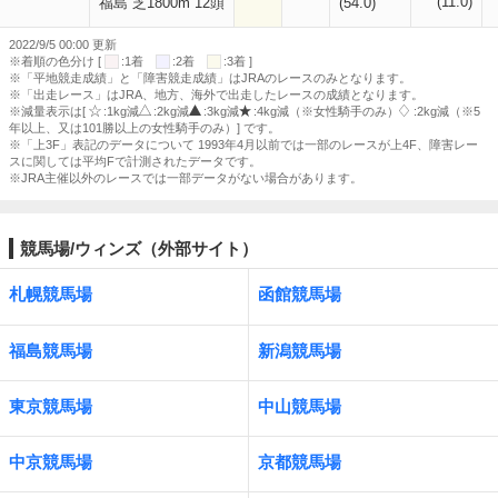
(11.0)
福島 芝1800m 12頭
(54.0)
2022/9/5 00:00 更新
※着順の色分け [
:1着
:2着
:3着 ]
※「平地競走成績」と「障害競走成績」はJRAのレースのみとなります。
※「出走レース」はJRA、地方、海外で出走したレースの成績となります。
※減量表示は[
:1kg減
:2kg減
:3kg減
:4kg減（※女性騎手のみ）
:2kg減（※5
年以上、又は101勝以上の女性騎手のみ）] です。
※「上3F」表記のデータについて 1993年4月以前では一部のレースが上4F、障害レー
スに関しては平均Fで計測されたデータです。
※JRA主催以外のレースでは一部データがない場合があります。
競馬場/ウィンズ（外部サイト）
札幌競馬場
函館競馬場
福島競馬場
新潟競馬場
東京競馬場
中山競馬場
中京競馬場
京都競馬場