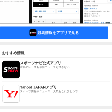
競馬情報をアプリで見る
おすすめ情報
スポーツナビ公式アプリ
注目のレースも最新ニュースも逃さない
Yahoo! JAPANアプリ
スポーツ情報やニュース、天気もこれひとつで