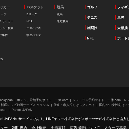
ッカー
バスケット
競馬
ゴルフ
フィギ
リーグ
Bリーグ
競馬
テニス
卓球
外サッカー
NBA
地方競馬
格闘技
大相撲
ッカー代表
バスケ代表
校年代
学生バスケ
NFL
ボート
to
kjapan
ホテル、旅館予約サイト 一休.com
レストラン予約サイト 一休.com レ
料理レシピ動画サービス クラシル
仕事・求人探しはスタンバイ
国内No.1女性向けメデ
st」
Yahoo! JAPAN
oo! JAPANのサービスであり、LINEヤフー株式会社がスポーツナビ株式会社と協
ンター
-
利用規約
-
会社概要
-
免責事項
-
広告掲載について
-
スタッフ募集