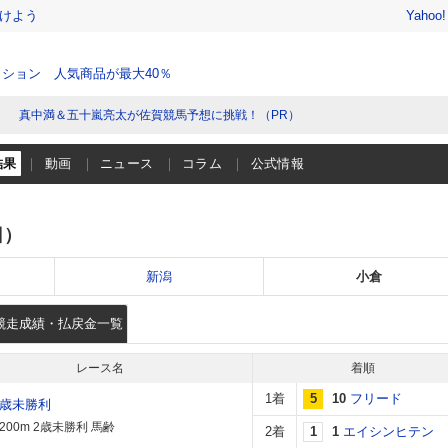
けよう
Yahoo
ション 人気商品が最大40％
真中満＆五十嵐亮太が佐賀競馬予想に挑戦！（PR）
結果
動画
ニュース
コラム
公式情報
日）
新潟
小倉
競走成績・払戻金一覧
レース名
着順
1着
5
10
フリード
2歳未勝利
200m 2歳未勝利 馬齢
2着
1
1
エイシンヒテン