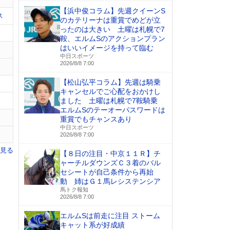
【浜中俊コラム】先週クイーンS
ス
のカテリーナは重賞でめどが立
ったのは大きい 土曜は札幌で7
鞍、エルムSのアクションプラン
はいいイメージを持って臨む
中日スポーツ
2026/8/8 7:00
【松山弘平コラム】先週は騎乗
キャンセルでご心配をおかけし
ました 土曜は札幌で7鞍騎乗
エルムSのテーオーパスワードは
重賞でもチャンスあり
中日スポーツ
2026/8/8 7:00
を見る
【８日の注目・中京１１Ｒ】チ
ャーチルダウンズＣ３着のバル
セシートが自己条件から再始
動 姉はＧ１馬レシステンシア
馬トク報知
2026/8/8 7:00
エルムSは前走に注目 ストーム
キャット系が好成績