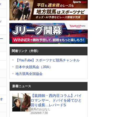
ク
ツ
ー
関連リンク（外部）
【YouTube】スポーツナビ競馬チャンネル
日本中央競馬会（JRA）
地方競馬全国協会
新着ニュース
【装蹄師・西内荘コラム】パイ
オ
ロマンサー、ドバイを経てひと
回り成長…レパードS
競馬のおはなし
2026/8/8 7:30