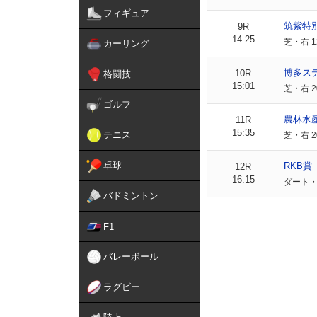
フィギュア
筑紫特
9R
14:25
芝・右 1
カーリング
博多ス
10R
格闘技
15:01
芝・右 2
ゴルフ
農林水
11R
15:35
テニス
芝・右 
卓球
RKB賞
12R
16:15
ダート・右
バドミントン
F1
バレーボール
ラグビー