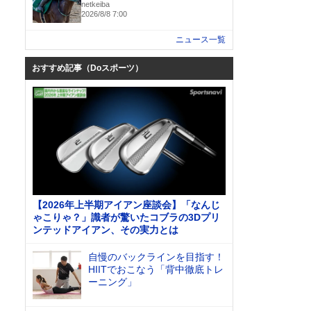
netkeiba
2026/8/8 7:00
ニュース一覧
おすすめ記事（Doスポーツ）
【2026年上半期アイアン座談会】「なんじ
ゃこりゃ？」識者が驚いたコブラの3Dプリ
ンテッドアイアン、その実力とは
自慢のバックラインを目指す！
HIITでおこなう「背中徹底トレ
ーニング」