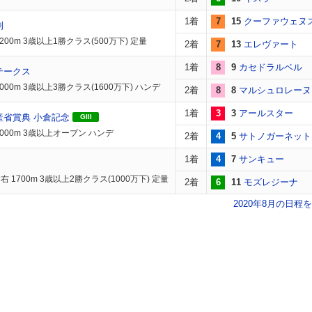
1着
7
15
クーファウェヌ
別
200m 3歳以上1勝クラス(500万下) 定量
2着
7
13
エレヴァート
1着
8
9
カセドラルベル
テークス
000m 3歳以上3勝クラス(1600万下) ハンデ
2着
8
8
マルシュロレーヌ
1着
3
3
アールスター
産省賞典 小倉記念
GIII
2000m 3歳以上オープン ハンデ
2着
4
5
サトノガーネット
1着
4
7
サンキュー
 1700m 3歳以上2勝クラス(1000万下) 定量
2着
6
11
モズレジーナ
2020年8月の日程