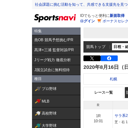
社会課題に挑む活動を知って、共感できる支援先を見つ
IDでもっと便利に
新規取得
ログイン
ボーナスセレク
特集
燕OB 競馬予想挑む/PR
競馬トップ
日程・
髙津×三浦 監督対談/PR
Jリーグ戦力 徹底分析
2020年8月16日（
J国立試合に無料招待
種目
札幌
プロ野球
レース一覧
MLB
R
高校野球
サラ系
1R
10:01
芝・右 1
大学野球