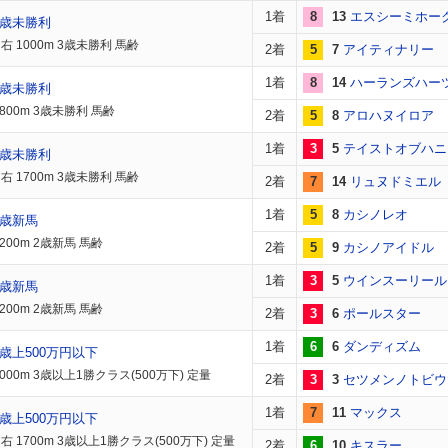
1着
8
13
エスシーミホー
3歳未勝利
 1000m 3歳未勝利 馬齢
2着
5
7
アイティナリー
1着
8
14
ハーランズハー
3歳未勝利
800m 3歳未勝利 馬齢
2着
5
8
アロハヌイロア
1着
3
5
テイストオブハニ
3歳未勝利
 1700m 3歳未勝利 馬齢
2着
7
14
リュヌドミエル
1着
5
8
カシノレオ
2歳新馬
200m 2歳新馬 馬齢
2着
5
9
カシノアイドル
1着
3
5
ウインスーリール
2歳新馬
200m 2歳新馬 馬齢
2着
3
6
ポールスター
1着
6
6
ダンディズム
歳上500万円以下
000m 3歳以上1勝クラス(500万下) 定量
2着
3
3
セツメンノトビウ
1着
7
11
マックス
歳上500万円以下
 1700m 3歳以上1勝クラス(500万下) 定量
2着
6
10
キスラー