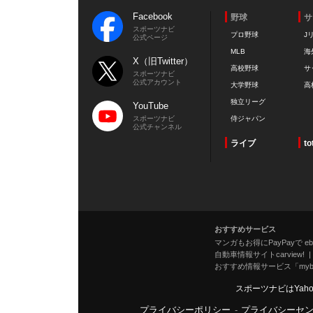
Facebook
野球
サ
スポーツナビ
プロ野球
J
公式ページ
MLB
海
X（旧Twitter）
高校野球
サ
スポーツナビ
公式アカウント
大学野球
高
独立リーグ
YouTube
スポーツナビ
侍ジャパン
公式チャンネル
ライブ
to
おすすめサービス
マンガもお得にPayPayで eboo
自動車情報サイトcarview!
おすすめ情報サービス「mybe
スポーツナビはYah
プライバシーポリシー
-
プライバシーセ