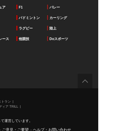
ュア
F1
バレー
バドミントン
カーリング
ラグビー
陸上
レース
他競技
Doスポーツ
ストラン
ィア TRILL
力して運営しています。
-
ご意見・ご要望
-
ヘルプ・お問い合わせ