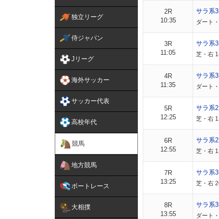
サラ系
2R
独立リーグ
10:35
ダート・右
侍ジャパン
サラ系
3R
11:05
芝・右 1
Jリーグ
サラ系
4R
海外サッカー
11:35
ダート・右
サッカー代表
サラ系
5R
12:25
芝・右 1
高校年代
サラ系
6R
競馬
12:55
芝・右 1
地方競馬
サラ系3
7R
13:25
芝・右 2
ボートレース
サラ系3
8R
大相撲
13:55
ダート・右