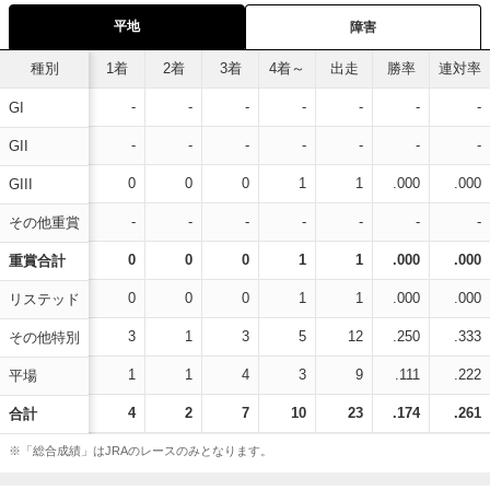
平地
障害
種別
1着
2着
3着
4着～
出走
勝率
連対率
-
-
-
-
-
-
-
GI
-
-
-
-
-
-
-
GII
0
0
0
1
1
.000
.000
GIII
-
-
-
-
-
-
-
その他重賞
0
0
0
1
1
.000
.000
重賞合計
0
0
0
1
1
.000
.000
リステッド
3
1
3
5
12
.250
.333
その他特別
1
1
4
3
9
.111
.222
平場
4
2
7
10
23
.174
.261
合計
※「総合成績」はJRAのレースのみとなります。