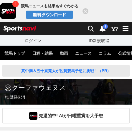
競馬ニュースも結果もすぐわかる
閉じる
スポーツナビ
検索
通知
i
ログイン
ID新規取得
競馬トップ
日程・結果
動画
ニュース
コラム
公式情
真中満＆五十嵐亮太が佐賀競馬予想に挑戦！（PR）
クーファウェヌス
牝 登録抹消
先週的中! AIが日曜重賞を大予想