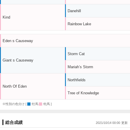
Danehill
Kind
Rainbow Lake
Eden s Causeway
Storm Cat
Giant s Causeway
Mariah’s Storm
Northfields
North Of Eden
Tree of Knowledge
※性別の色分け [
:牡馬
:牝馬 ]
総合成績
2021/10/14 00:00