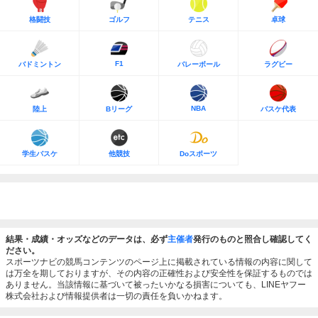
格闘技
ゴルフ
テニス
卓球
F1
バドミントン
バレーボール
ラグビー
NBA
陸上
Bリーグ
バスケ代表
学生バスケ
他競技
Doスポーツ
結果・成績・オッズなどのデータは、必ず
主催者
発行のものと照合し確認してく
ださい。
スポーツナビの競馬コンテンツのページ上に掲載されている情報の内容に関して
は万全を期しておりますが、その内容の正確性および安全性を保証するものでは
ありません。当該情報に基づいて被ったいかなる損害についても、LINEヤフー
株式会社および情報提供者は一切の責任を負いかねます。