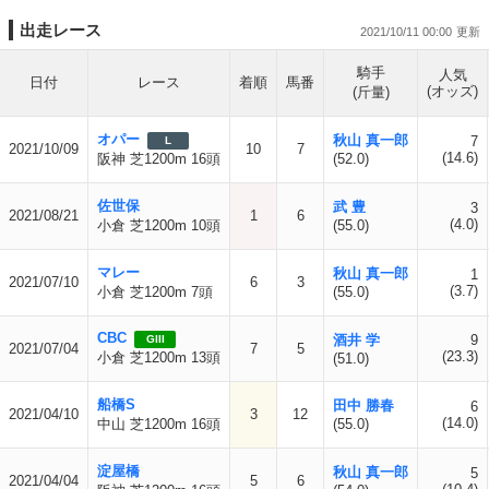
出走レース
2021/10/11 00:00
騎手
人気
日付
レース
着順
馬番
(オッズ)
(斤量)
オパー
秋山 真一郎
7
L
2021/10/09
10
7
(14.6)
阪神 芝1200m 16頭
(52.0)
佐世保
武 豊
3
2021/08/21
1
6
(4.0)
小倉 芝1200m 10頭
(55.0)
マレー
秋山 真一郎
1
2021/07/10
6
3
(3.7)
小倉 芝1200m 7頭
(55.0)
CBC
酒井 学
9
GIII
2021/07/04
7
5
(23.3)
小倉 芝1200m 13頭
(51.0)
船橋S
田中 勝春
6
2021/04/10
3
12
(14.0)
中山 芝1200m 16頭
(55.0)
淀屋橋
秋山 真一郎
5
2021/04/04
5
6