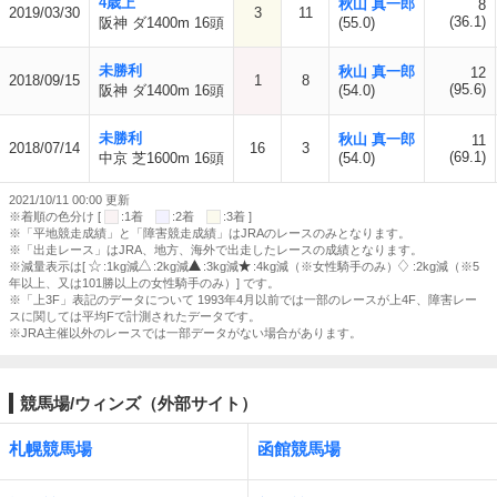
4歳上
秋山 真一郎
8
2019/03/30
3
11
(36.1)
阪神 ダ1400m 16頭
(55.0)
未勝利
秋山 真一郎
12
2018/09/15
1
8
(95.6)
阪神 ダ1400m 16頭
(54.0)
未勝利
秋山 真一郎
11
2018/07/14
16
3
(69.1)
中京 芝1600m 16頭
(54.0)
2021/10/11 00:00 更新
※着順の色分け [
:1着
:2着
:3着 ]
※「平地競走成績」と「障害競走成績」はJRAのレースのみとなります。
※「出走レース」はJRA、地方、海外で出走したレースの成績となります。
※減量表示は[
:1kg減
:2kg減
:3kg減
:4kg減（※女性騎手のみ）
:2kg減（※5
年以上、又は101勝以上の女性騎手のみ）] です。
※「上3F」表記のデータについて 1993年4月以前では一部のレースが上4F、障害レー
スに関しては平均Fで計測されたデータです。
※JRA主催以外のレースでは一部データがない場合があります。
競馬場/ウィンズ（外部サイト）
札幌競馬場
函館競馬場