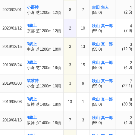
小郡特
吉田 隼人
1
2020/02/01
8
7
(2.5)
小倉 芝1200m 12頭
(55.0)
4歳上
秋山 真一郎
4
2020/01/12
2
10
(7.9)
京都 芝1200m 12頭
(55.0)
3歳上
秋山 真一郎
3
2019/12/15
3
13
(12.0)
中京 芝1200m 18頭
(55.0)
3歳上
秋山 真一郎
2
2019/08/24
3
15
(4.0)
小倉 芝1200m 18頭
(55.0)
筑紫特
秋山 真一郎
7
2019/08/03
3
9
(22.1)
小倉 芝1200m 10頭
(55.0)
3歳上
秋山 真一郎
9
2019/06/08
13
1
(30.8)
阪神 芝1400m 18頭
(55.0)
4歳上
秋山 真一郎
2
2019/04/13
7
3
(4.3)
阪神 ダ1400m 16頭
(55.0)