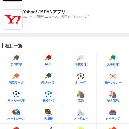
Yahoo! JAPANアプリ
スポーツ情報やニュース、天気もこれひとつで
種目一覧
MLB
プロ野球
高校野球
大学野球
独立リーグ
侍ジャパン
Jリーグ
海外サッカー
サッカー代表
高校年代
競馬
地方競馬
ボートレース
大相撲
フィギュア
カーリング