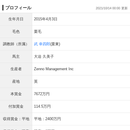
プロフィール
2021/10/14 00:00
生年月日
2015年4月3日
毛色
栗毛
調教師（所属）
武 幸四郎
(栗東)
馬主
大迫 久美子
生産者
Zenno Management Inc
産地
英
本賞金
7672万円
付加賞金
114.5万円
収得賞金：平地
平地：2400万円