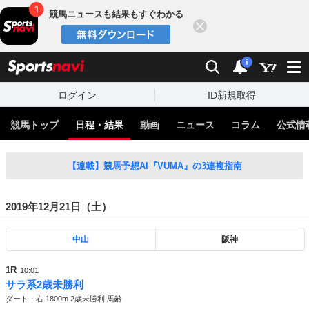
競馬ニュースも結果もすぐわかる
閉じる
スポーツナビ
検索
通知
i
ログイン
ID新規取得
競馬トップ
日程・結果
動画
ニュース
コラム
公式情
【連載】競馬予想AI『VUMA』の3連複指南
2019年12月21日（土）
中山
阪神
1R
10:01
サラ系2歳未勝利
ダート・右 1800m 2歳未勝利 馬齢