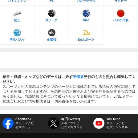
F1
バドミントン
バレーボール
ラグビー
NBA
陸上
Bリーグ
バスケ代表
学生バスケ
他競技
Doスポーツ
結果・成績・オッズなどのデータは、必ず
主催者
発行のものと照合し確認してく
ださい。
スポーツナビの競馬コンテンツのページ上に掲載されている情報の内容に関して
は万全を期しておりますが、その内容の正確性および安全性を保証するものでは
ありません。当該情報に基づいて被ったいかなる損害についても、LINEヤフー
株式会社および情報提供者は一切の責任を負いかねます。
Facebook
X(旧Twitter)
YouTube
スポーツナビ
スポーツナビ
スポーツナビ
公式ページ
公式アカウント
公式チャンネル