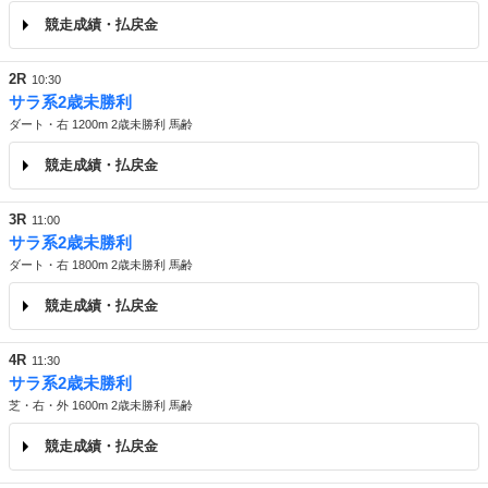
競走成績・払戻金
2R
10:30
サラ系2歳未勝利
ダート・右 1200m 2歳未勝利 馬齢
競走成績・払戻金
3R
11:00
サラ系2歳未勝利
ダート・右 1800m 2歳未勝利 馬齢
競走成績・払戻金
4R
11:30
サラ系2歳未勝利
芝・右・外 1600m 2歳未勝利 馬齢
競走成績・払戻金