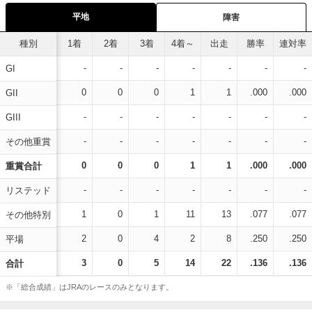
平地
障害
種別
1着
2着
3着
4着～
出走
勝率
連対率
-
-
-
-
-
-
-
GI
0
0
0
1
1
.000
.000
GII
-
-
-
-
-
-
-
GIII
-
-
-
-
-
-
-
その他重賞
0
0
0
1
1
.000
.000
重賞合計
-
-
-
-
-
-
-
リステッド
1
0
1
11
13
.077
.077
その他特別
2
0
4
2
8
.250
.250
平場
3
0
5
14
22
.136
.136
合計
※「総合成績」はJRAのレースのみとなります。