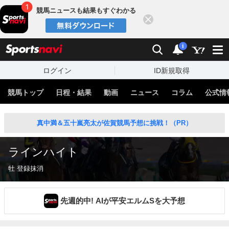
競馬ニュースも結果もすぐわかる
閉じる
スポーツナビ
検索
通知
i
ログイン
ID新規取得
競馬トップ
日程・結果
動画
ニュース
コラム
公式情
真中満＆五十嵐亮太が佐賀競馬予想に挑戦！（PR）
ラインハイト
牡 登録抹消
先週的中! AIが平安エルムSを大予想