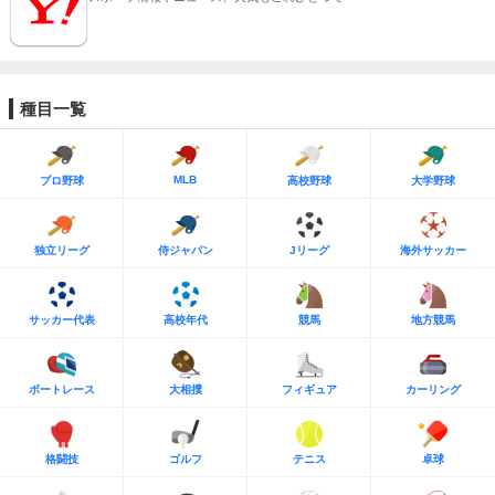
種目一覧
MLB
プロ野球
高校野球
大学野球
独立リーグ
侍ジャパン
Jリーグ
海外サッカー
サッカー代表
高校年代
競馬
地方競馬
ボートレース
大相撲
フィギュア
カーリング
格闘技
ゴルフ
テニス
卓球