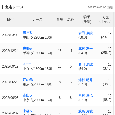
出走レース
2023/3/6 00:00
騎手
人気
日付
レース
着順
馬番
(オッズ)
(斤量)
湾岸S
岩田 康誠
17
2023/03/05
16
15
(237.5)
中山 芝2200m 18頭
(58.0)
摩耶S
北村 友一
15
2022/12/24
16
11
(256.9)
阪神 ダ1800m 16頭
(54.0)
Jアニ
岩田 康誠
10
2022/09/19
15
5
(37.8)
中京 ダ1800m 16頭
(54.0)
江の島
津村 明秀
10
2022/06/25
8
5
(98.0)
東京 芝2000m 11頭
(57.0)
高山S
西村 淳也
12
2022/06/05
8
8
(68.0)
中京 芝2000m 15頭
(57.0)
京橋S
鮫島 克駿
10
2022/04/09
7
7