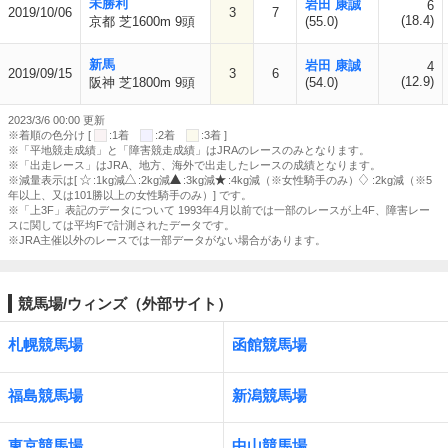
未勝利
岩田 康誠
6
2019/10/06
3
7
(18.4)
京都 芝1600m 9頭
(55.0)
新馬
岩田 康誠
4
2019/09/15
3
6
(12.9)
阪神 芝1800m 9頭
(54.0)
2023/3/6 00:00 更新
※着順の色分け [
:1着
:2着
:3着 ]
※「平地競走成績」と「障害競走成績」はJRAのレースのみとなります。
※「出走レース」はJRA、地方、海外で出走したレースの成績となります。
※減量表示は[
:1kg減
:2kg減
:3kg減
:4kg減（※女性騎手のみ）
:2kg減（※5
年以上、又は101勝以上の女性騎手のみ）] です。
※「上3F」表記のデータについて 1993年4月以前では一部のレースが上4F、障害レー
スに関しては平均Fで計測されたデータです。
※JRA主催以外のレースでは一部データがない場合があります。
競馬場/ウィンズ（外部サイト）
札幌競馬場
函館競馬場
福島競馬場
新潟競馬場
東京競馬場
中山競馬場