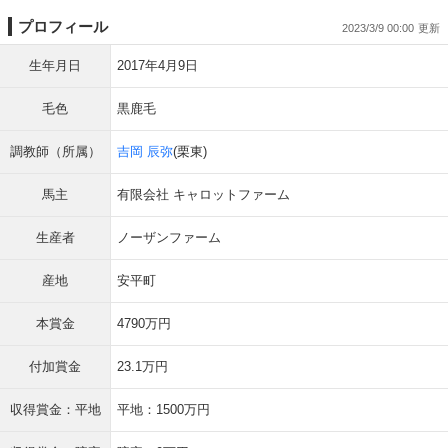
プロフィール
2023/3/9 00:00
生年月日
2017年4月9日
毛色
黒鹿毛
調教師（所属）
吉岡 辰弥
(栗東)
馬主
有限会社 キャロットファーム
生産者
ノーザンファーム
産地
安平町
本賞金
4790万円
付加賞金
23.1万円
収得賞金：平地
平地：1500万円