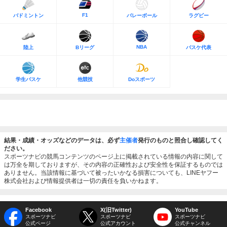
F1
バドミントン
バレーボール
ラグビー
NBA
陸上
Bリーグ
バスケ代表
学生バスケ
他競技
Doスポーツ
結果・成績・オッズなどのデータは、必ず
主催者
発行のものと照合し確認してく
ださい。
スポーツナビの競馬コンテンツのページ上に掲載されている情報の内容に関して
は万全を期しておりますが、その内容の正確性および安全性を保証するものでは
ありません。当該情報に基づいて被ったいかなる損害についても、LINEヤフー
株式会社および情報提供者は一切の責任を負いかねます。
Facebook
X(旧Twitter)
YouTube
スポーツナビ
スポーツナビ
スポーツナビ
公式ページ
公式アカウント
公式チャンネル