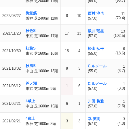
(98.7)
阪神 芝2000m 11頭
(54.0)
御堂筋
西村 淳也
11
2022/03/27
8
10
(79.4)
阪神 芝2400m 11頭
(57.0)
秋色S
坂井 瑠星
13
2021/11/20
17
13
(102.5)
東京 芝1600m 17頭
(57.0)
紅葉S
松山 弘平
6
2021/10/30
15
4
(18.6)
東京 芝1600m 16頭
(55.0)
秋風S
C.ルメール
1
2021/10/02
9
3
(3.7)
中山 芝1600m 13頭
(55.0)
芦ノ湖
C.ルメール
1
2021/06/12
1
6
(3.0)
東京 芝1600m 9頭
(57.0)
4歳上
川田 将雅
1
2021/03/21
6
1
(2.3)
中山 芝1600m 15頭
(57.0)
4歳上
幸 英明
3
2021/02/21
3
3
(4.0)
阪神 芝1600m 8頭
(57.0)