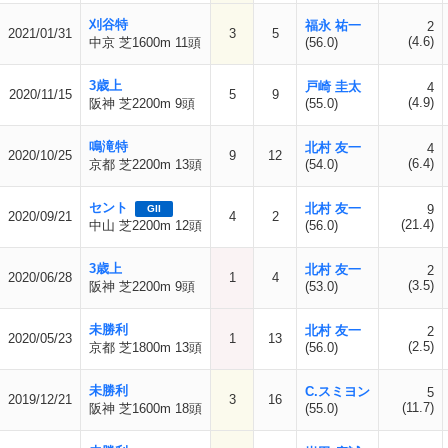
刈谷特
福永 祐一
2
2021/01/31
3
5
(4.6)
中京 芝1600m 11頭
(56.0)
3歳上
戸崎 圭太
4
2020/11/15
5
9
(4.9)
阪神 芝2200m 9頭
(55.0)
鳴滝特
北村 友一
4
2020/10/25
9
12
(6.4)
京都 芝2200m 13頭
(54.0)
セント
北村 友一
9
GII
2020/09/21
4
2
(21.4)
中山 芝2200m 12頭
(56.0)
3歳上
北村 友一
2
2020/06/28
1
4
(3.5)
阪神 芝2200m 9頭
(53.0)
未勝利
北村 友一
2
2020/05/23
1
13
(2.5)
京都 芝1800m 13頭
(56.0)
未勝利
C.スミヨン
5
2019/12/21
3
16
(11.7)
阪神 芝1600m 18頭
(55.0)