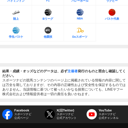
F1
バドミントン
バレーボール
ラグビー
NBA
陸上
Bリーグ
バスケ代表
学生バスケ
他競技
Doスポーツ
結果・成績・オッズなどのデータは、必ず
主催者
発行のものと照合し確認してく
ださい。
スポーツナビの競馬コンテンツのページ上に掲載されている情報の内容に関して
は万全を期しておりますが、その内容の正確性および安全性を保証するものでは
ありません。当該情報に基づいて被ったいかなる損害についても、LINEヤフー
株式会社および情報提供者は一切の責任を負いかねます。
Facebook
X(旧Twitter)
YouTube
スポーツナビ
スポーツナビ
スポーツナビ
公式ページ
公式アカウント
公式チャンネル