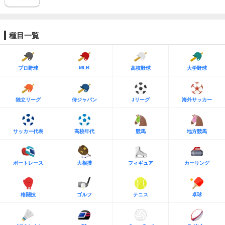
種目一覧
MLB
プロ野球
高校野球
大学野球
独立リーグ
侍ジャパン
Jリーグ
海外サッカー
サッカー代表
高校年代
競馬
地方競馬
ボートレース
大相撲
フィギュア
カーリング
格闘技
ゴルフ
テニス
卓球