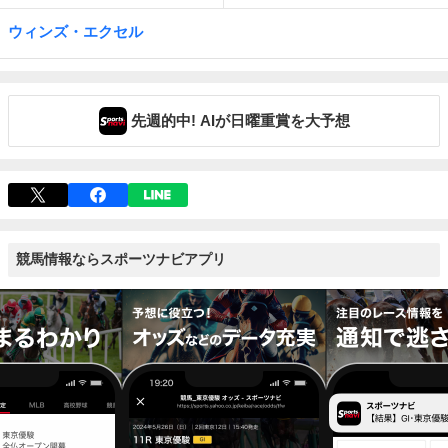
ウィンズ・エクセル
先週的中! AIが日曜重賞を大予想
競馬情報ならスポーツナビアプリ