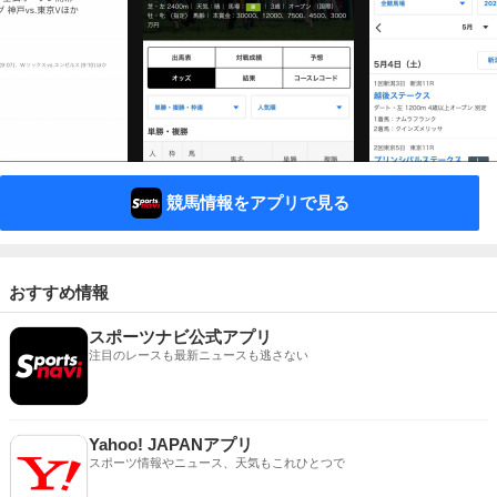
競馬情報をアプリで見る
おすすめ情報
スポーツナビ公式アプリ
注目のレースも最新ニュースも逃さない
Yahoo! JAPANアプリ
スポーツ情報やニュース、天気もこれひとつで