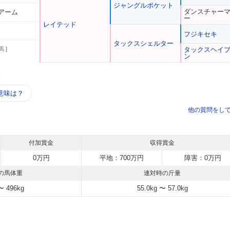
ジャングルポケット
ダンスチャー
アーム
ー
レイテッド
フジキセキ
タックスシェルター
馬 ]
タックスヘイ
ン
う
意味は？
他の質問をし
付加賞金
収得賞金
0万円
平地：700万円
障害：0万円
の馬体重
連対時の斤量
〜 496kg
55.0kg 〜 57.0kg