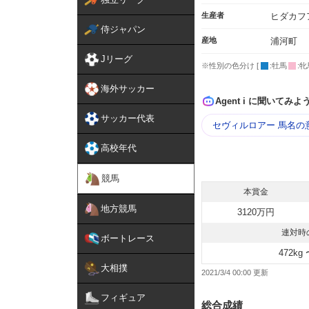
生産者
ヒダカフ
侍ジャパン
産地
浦河町
Jリーグ
※性別の色分け [
:牡馬
:牝
海外サッカー
Agent i に聞いてみよ
サッカー代表
セヴィルロアー 馬名の
高校年代
競馬
本賞金
地方競馬
3120万円
連対時
ボートレース
472kg 
大相撲
2021/3/4 00:00
フィギュア
総合成績