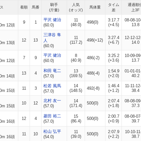
騎手
人気
タイム
通過順
ス
着順
馬番
馬体重
(斤量)
(オッズ)
差
上3F
平沢 健治
11
3:17.7
08-08-10
9
1
498(0)
(48.0)
(+4.5)
13.8
0m 12頭
(60.0)
三津谷 隼
11
3:27.4
12-12-12
12
13
498(+12)
人
(117.2)
(+6.7)
14.0
0m 13頭
(60.0)
平沢 健治
8
3:25.2
10-09-09
7
9
486(-2)
(40.9)
(+3.6)
13.7
0m 12頭
(60.0)
和田 竜二
13
1:54.9
01-01-01
13
4
488(-4)
(169.5)
(+2.0)
40.2
0m 14頭
(57.0)
松若 風馬
14
1:46.4
11-11-12
11
3
492(-8)
0m 15頭
(148.5)
(+1.2)
38.4
(57.0)
北村 友一
14
2:07.4
08-08-09
10
12
500(0)
(171.4)
(+1.8)
37.3
0m 15頭
(57.0)
菱田 裕二
15
2:00.7
08-08-07
12
4
500(0)
(86.4)
(+0.9)
39.7
0m 16頭
(57.0)
松山 弘平
11
2:07.9
10-10-11
11
10
500(0)
(39.0)
(+2.2)
38.7
0m 16頭
(54.0)