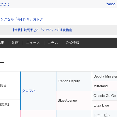
けよう
Yahoo
ングなら「毎日5％」おトク
【連載】競馬予想AI『VUMA』の3連複指南
結果
動画
ニュース
コラム
公式情報
ー
Deputy Ministe
French Deputy
月8日
Mitterand
クロフネ
Classic Go Go
Blue Avenue
(栗東)
Eliza Blue
トニービン