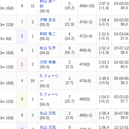
秋山 真一
5
2:07.9
03-03-03
9
11
484(+10)
郎
(18.2)
(+1.4)
38.9
0m 16頭
(56.0)
戸崎 圭太
7
1:58.4
02-02-02
7
2
474(+2)
(11.9)
(+0.7)
38.4
0m 12頭
(55.0)
和田 竜二
6
1:52.6
03-03-04
2
1
472(+4)
(14.2)
(+0.3)
37.9
0m 9頭
(55.0)
松山 弘平
9
1:52.4
07-07-12
9
1
468(-6)
(55.7)
(+1.9)
38.4
0m 16頭
(54.0)
川田 将雅
2
2:03.3
02-02-02
1
2
474(0)
(3.2)
(-0.0)
40.6
0m 12頭
(56.0)
S.フォーリ
2
1:48.6
05-04-05
4
16
474(-6)
ー
(3.7)
(+0.5)
38.3
0m 16頭
(56.0)
S.フォーリ
7
1:54.0
02-02-02
3
1
480(0)
ー
(25.7)
(+0.2)
37.7
0m 12頭
(56.0)
丸山 元気
2
1:58.4
10-07-06
9
3
480(+2)
(3.6)
(+1.7)
39.9
0m 16頭
(56.0)
丸山 元気
9
1:56.4
12-12-01