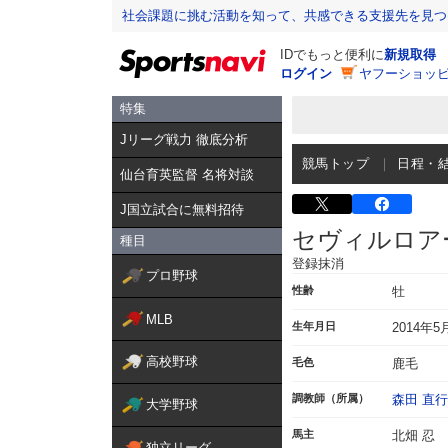
社会課題に挑む活動を知って、共感できる支援先を見つ
IDでもっと便利に
新規取得
ログイン
ヤフーショッピ
特集
Jリーグ戦力 徹底分析
競馬トップ
日程・
仙台育英監督 名将対談
J国立試合に無料招待
セヴィルロア
種目
登録抹消
プロ野球
性齢
牡
MLB
生年月日
2014年5
高校野球
毛色
鹿毛
調教師（所属）
森田 直行
大学野球
馬主
北畑 忍
独立リーグ