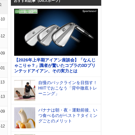
おすすめ記事（Doスポーツ）
位
-10
-12
-09
【2026年上半期アイアン座談会】「なんじ
ゃこりゃ？」識者が驚いたコブラの3Dプリ
-01
ンテッドアイアン、その実力とは
-13
自慢のバックラインを目指す！
HIITでおこなう「背中徹底トレ
ーニング」
-13
バナナは朝・夜・運動前後、い
-09
つ食べるのがベスト？タイミン
グごとのメリット
-12