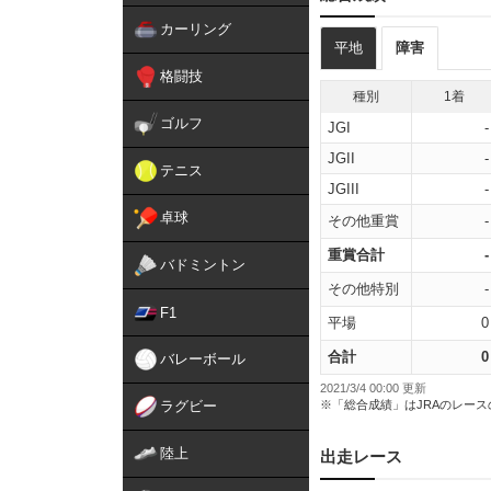
カーリング
平地
障害
格闘技
種別
1着
ゴルフ
JGI
-
JGII
-
テニス
JGIII
-
卓球
その他重賞
-
重賞合計
-
バドミントン
その他特別
-
F1
平場
0
合計
0
バレーボール
2021/3/4 00:00 更新
ラグビー
※「総合成績」はJRAのレー
陸上
出走レース