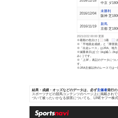
2016/12/18
中京 ダ180
未勝利
2016/12/04
阪神 芝180
新馬
2016/11/19
京都 芝180
2021/2/22 00:00 更新
※着順の色分け [
:1着
※「平地競走成績」と「障害競
※「出走レース」はJRA、地
※減量表示は[
:1kg減
:2k
み）] です。
※「上3F」表記のデータについ
す。
※JRA主催以外のレースでは
結果・成績・オッズなどのデータは、必ず
主催者
発行の
スポーツナビの競馬コンテンツのページ上に掲載されて
づいて被ったいかなる損害についても、LINEヤフー株