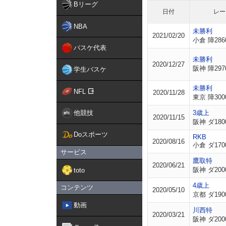
Bリーグ
日付
レー
NBA
未勝利
2021/02/20
小倉 障286
バスケ代表
未勝利
2020/12/27
阪神 障297
学生バスケ
未勝利
NFL
2020/11/28
東京 障300
他競技
3歳上
2020/11/15
阪神 ダ180
Doスポーツ
RKB
2020/08/16
小倉 ダ170
サービス
鷹取特
2020/06/21
阪神 ダ200
toto
4歳上
コンテンツ
2020/05/10
京都 ダ190
動画
川西特
2020/03/21
阪神 ダ200