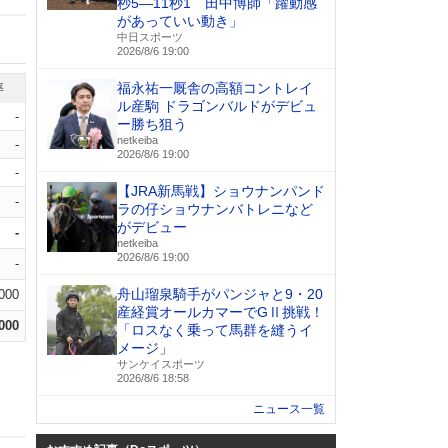
秒5―11秒1 田中博師「躍動感
があっていい動き」
中日スポーツ
2026/8/6 19:00
福永祐一厩舎の高額コントレイ
率
ル産駒 ドラゴンバルドがデビュ
-
ー勝ち狙う
netkeiba
-
2026/8/6 19:00
-
【JRA新馬戦】ショウナンパンド
-
ラの仔ショウナンバトレニなど
がデビュー
-
netkeiba
2026/8/6 19:00
-
舟山瑠泉騎手がパンジャと9・20
.000
産経賞オールカマーでGⅡ挑戦！
.000
「ロスなく乗って馬群を縫うイ
メージ」
サンケイスポーツ
2026/8/6 18:58
ニュース一覧