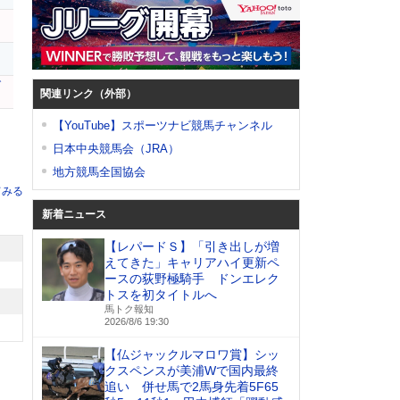
マ
ブ
関連リンク（外部）
【YouTube】スポーツナビ競馬チャンネル
日本中央競馬会（JRA）
地方競馬全国協会
てみる
新着ニュース
【レパードＳ】「引き出しが増
えてきた」キャリアハイ更新ペ
ースの荻野極騎手 ドンエレク
トスを初タイトルへ
馬トク報知
2026/8/6 19:30
【仏ジャックルマロワ賞】シッ
クスペンスが美浦Wで国内最終
追い 併せ馬で2馬身先着5F65