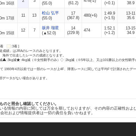
2
3
478(-2)
(61.2)
(+0.1)
38.9
0m 16頭
(55.0)
松山 弘平
17
1:49.9
13-11
11
13
480(+6)
(367.8)
(+1.5)
35.6
0m 17頭
(55.0)
坂井 瑠星
14
1:52.1
13-15
12
7
474
(229.9)
(+1.2)
34.9
0m 15頭
(▲52.0)
:2着
:3着 ]
走成績」はJRAのレースのみとなります。
方、海外で出走したレースの成績となります。
g減
:3kg減
:4kg減（※女性騎手のみ）
:2kg減（※5年以上、又は101勝以上の女性騎手
て 1993年4月以前では一部のレースが上4F、障害レースに関しては平均Fで計測されたデ
一部データがない場合があります。
ものと照合し確認してください。
いる情報の内容に関しては万全を期しておりますが、その内容の正確性およ
式会社および情報提供者は一切の責任を負いかねます。