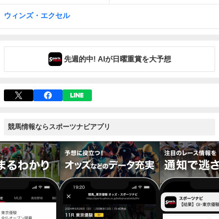
ウィンズ・エクセル
先週的中! AIが日曜重賞を大予想
競馬情報ならスポーツナビアプリ