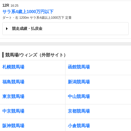
12R
16:25
サラ系4歳上1000万円以下
ダート・右 1200m サラ系4歳以上1000万下 定量
競走成績・払戻金
競馬場/ウィンズ（外部サイト）
札幌競馬場
函館競馬場
福島競馬場
新潟競馬場
東京競馬場
中山競馬場
中京競馬場
京都競馬場
阪神競馬場
小倉競馬場