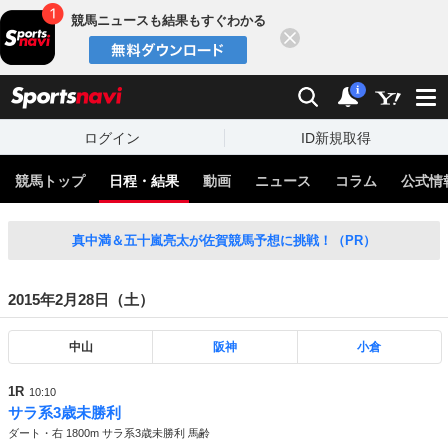
競馬ニュースも結果もすぐわかる
閉じる
スポーツナビ
検索
通知
i
ログイン
ID新規取得
競馬トップ
日程・結果
動画
ニュース
コラム
公式情
真中満＆五十嵐亮太が佐賀競馬予想に挑戦！（PR）
2015年2月28日（土）
中山
阪神
小倉
1R
10:10
サラ系3歳未勝利
ダート・右 1800m サラ系3歳未勝利 馬齢