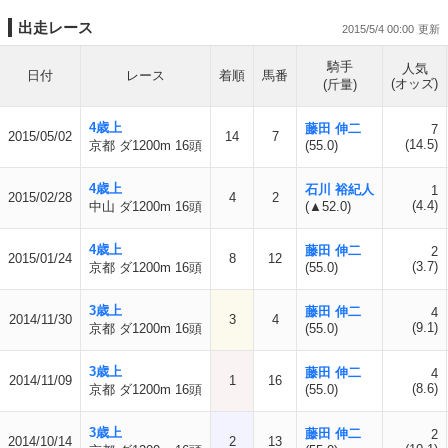
出走レース
2015/5/4 00:00
騎手
人気
日付
レース
着順
馬番
(オッズ)
(斤量)
4歳上
藤田 伸二
7
2015/05/02
14
7
(14.5)
京都 ダ1200m 16頭
(55.0)
4歳上
石川 裕紀人
1
2015/02/28
4
2
(4.4)
中山 ダ1200m 16頭
(▲52.0)
4歳上
藤田 伸二
2
2015/01/24
8
12
(3.7)
京都 ダ1200m 16頭
(55.0)
3歳上
藤田 伸二
4
2014/11/30
3
4
(9.1)
京都 ダ1200m 16頭
(55.0)
3歳上
藤田 伸二
4
2014/11/09
1
16
(8.6)
京都 ダ1200m 16頭
(55.0)
3歳上
藤田 伸二
2
2014/10/14
2
13