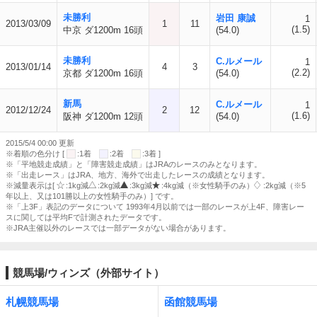
未勝利
岩田 康誠
1
2013/03/09
1
11
(1.5)
中京 ダ1200m 16頭
(54.0)
未勝利
C.ルメール
1
2013/01/14
4
3
(2.2)
京都 ダ1200m 16頭
(54.0)
新馬
C.ルメール
1
2012/12/24
2
12
(1.6)
阪神 ダ1200m 12頭
(54.0)
2015/5/4 00:00 更新
※着順の色分け [
:1着
:2着
:3着 ]
※「平地競走成績」と「障害競走成績」はJRAのレースのみとなります。
※「出走レース」はJRA、地方、海外で出走したレースの成績となります。
※減量表示は[
:1kg減
:2kg減
:3kg減
:4kg減（※女性騎手のみ）
:2kg減（※5
年以上、又は101勝以上の女性騎手のみ）] です。
※「上3F」表記のデータについて 1993年4月以前では一部のレースが上4F、障害レー
スに関しては平均Fで計測されたデータです。
※JRA主催以外のレースでは一部データがない場合があります。
競馬場/ウィンズ（外部サイト）
札幌競馬場
函館競馬場