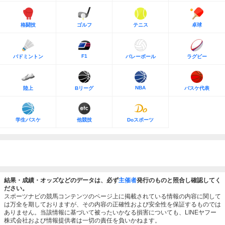
格闘技
ゴルフ
テニス
卓球
F1
バドミントン
バレーボール
ラグビー
NBA
陸上
Bリーグ
バスケ代表
学生バスケ
他競技
Doスポーツ
結果・成績・オッズなどのデータは、必ず
主催者
発行のものと照合し確認してく
ださい。
スポーツナビの競馬コンテンツのページ上に掲載されている情報の内容に関して
は万全を期しておりますが、その内容の正確性および安全性を保証するものでは
ありません。当該情報に基づいて被ったいかなる損害についても、LINEヤフー
株式会社および情報提供者は一切の責任を負いかねます。