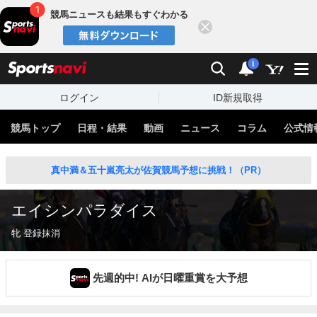
競馬ニュースも結果もすぐわかる
閉じる
スポーツナビ
検索
通知
i
ログイン
ID新規取得
競馬トップ
日程・結果
動画
ニュース
コラム
公式情
真中満＆五十嵐亮太が佐賀競馬予想に挑戦！（PR）
エイシンパラダイス
牝 登録抹消
先週的中! AIが日曜重賞を大予想