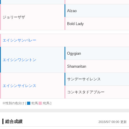
Alzao
ジョリーザザ
Bold Lady
エイシンサンバレー
Ogygian
エイシンワシントン
Shamaritan
サンデーサイレンス
エイシンサイレンス
コンキスタドアブルー
※性別の色分け [
:牡馬
:牝馬 ]
総合成績
2015/5/7 00:00