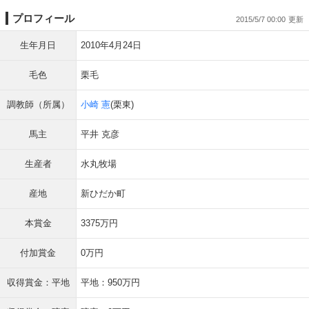
プロフィール
2015/5/7 00:00
生年月日
2010年4月24日
毛色
栗毛
調教師（所属）
小崎 憲
(栗東)
馬主
平井 克彦
生産者
水丸牧場
産地
新ひだか町
本賞金
3375万円
付加賞金
0万円
収得賞金：平地
平地：950万円