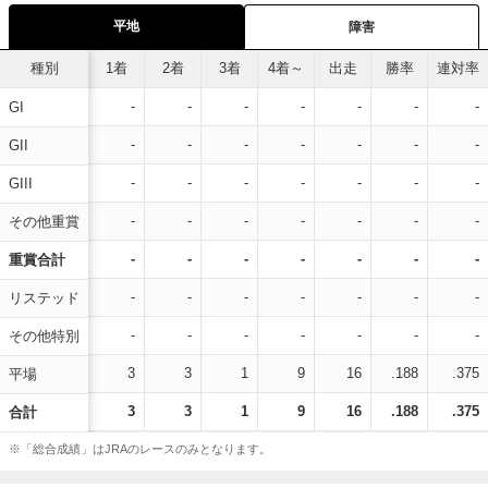
平地
障害
種別
1着
2着
3着
4着～
出走
勝率
連対率
-
-
-
-
-
-
-
GI
-
-
-
-
-
-
-
GII
-
-
-
-
-
-
-
GIII
-
-
-
-
-
-
-
その他重賞
-
-
-
-
-
-
-
重賞合計
-
-
-
-
-
-
-
リステッド
-
-
-
-
-
-
-
その他特別
3
3
1
9
16
.188
.375
平場
3
3
1
9
16
.188
.375
合計
※「総合成績」はJRAのレースのみとなります。