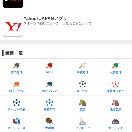
Yahoo! JAPANアプリ
スポーツ情報やニュース、天気もこれひとつで
種目一覧
MLB
プロ野球
高校野球
大学野球
独立リーグ
侍ジャパン
Jリーグ
海外サッカー
サッカー代表
高校年代
競馬
地方競馬
ボートレース
大相撲
フィギュア
カーリング