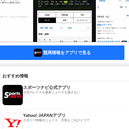
競馬情報をアプリで見る
おすすめ情報
スポーツナビ公式アプリ
注目のレースも最新ニュースも逃さない
Yahoo! JAPANアプリ
スポーツ情報やニュース、天気もこれひとつで