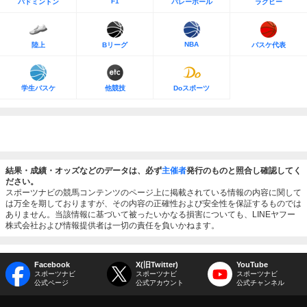
F1
バドミントン
バレーボール
ラグビー
NBA
陸上
Bリーグ
バスケ代表
学生バスケ
他競技
Doスポーツ
結果・成績・オッズなどのデータは、必ず
主催者
発行のものと照合し確認してく
ださい。
スポーツナビの競馬コンテンツのページ上に掲載されている情報の内容に関して
は万全を期しておりますが、その内容の正確性および安全性を保証するものでは
ありません。当該情報に基づいて被ったいかなる損害についても、LINEヤフー
株式会社および情報提供者は一切の責任を負いかねます。
Facebook
X(旧Twitter)
YouTube
スポーツナビ
スポーツナビ
スポーツナビ
公式ページ
公式アカウント
公式チャンネル