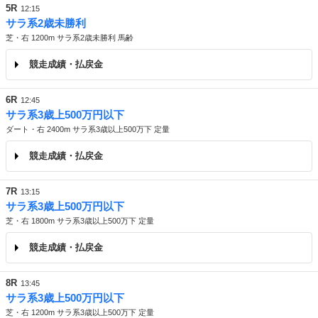
5R
12:15
サラ系2歳未勝利
芝・右 1200m サラ系2歳未勝利 馬齢
競走成績・払戻金
6R
12:45
サラ系3歳上500万円以下
ダート・右 2400m サラ系3歳以上500万下 定量
競走成績・払戻金
7R
13:15
サラ系3歳上500万円以下
芝・右 1800m サラ系3歳以上500万下 定量
競走成績・払戻金
8R
13:45
サラ系3歳上500万円以下
芝・右 1200m サラ系3歳以上500万下 定量