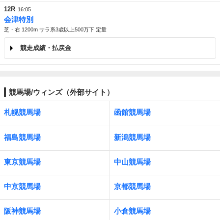
12R
16:05
会津特別
芝・右 1200m サラ系3歳以上500万下 定量
競走成績・払戻金
競馬場/ウィンズ（外部サイト）
札幌競馬場
函館競馬場
福島競馬場
新潟競馬場
東京競馬場
中山競馬場
中京競馬場
京都競馬場
阪神競馬場
小倉競馬場