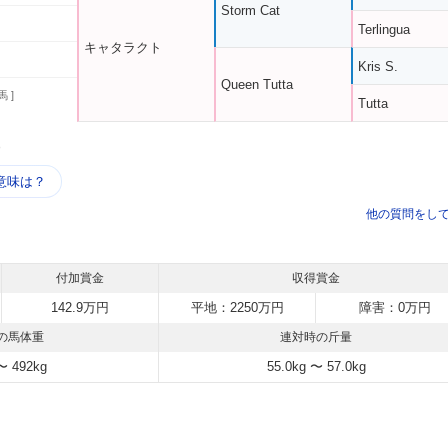
Storm Cat
Terlingua
キャタラクト
Kris S.
Queen Tutta
馬 ]
Tutta
う
意味は？
他の質問をし
付加賞金
収得賞金
142.9万円
平地：2250万円
障害：0万円
の馬体重
連対時の斤量
〜 492kg
55.0kg 〜 57.0kg