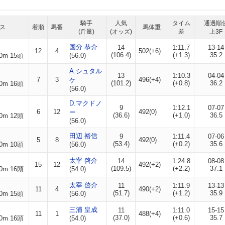
騎手
人気
タイム
通過順
ス
着順
馬番
馬体重
(斤量)
(オッズ)
差
上3F
国分 恭介
14
1:11.7
13-14
12
4
502(+6)
(106.4)
(+1.3)
35.2
0m 15頭
(56.0)
A.シュタル
13
1:10.3
04-04
7
3
496(+4)
ケ
(101.2)
(+0.8)
36.2
0m 16頭
(56.0)
D.マクドノ
9
1:12.1
07-07
6
12
492(0)
ー
(36.6)
(+1.0)
36.5
0m 12頭
(56.0)
田辺 裕信
9
1:11.4
07-06
5
8
492(0)
(53.4)
(+0.2)
35.6
0m 10頭
(56.0)
太宰 啓介
14
1:24.8
08-08
15
12
492(+2)
(109.5)
(+2.2)
37.1
0m 16頭
(54.0)
太宰 啓介
11
1:11.9
13-13
11
4
490(+2)
(51.7)
(+1.2)
35.9
0m 15頭
(56.0)
三浦 皇成
11
1:11.0
15-15
11
1
488(+4)
(37.0)
(+0.6)
35.7
0m 16頭
(54.0)