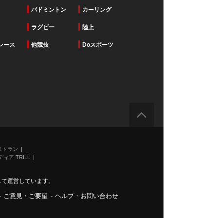
バドミントン
カーリング
ラグビー
陸上
レース
他競技
Doスポーツ
ストラン
ィア TRILL
力して運営しています。
-
ご意見・ご要望
-
ヘルプ・お問い合わせ