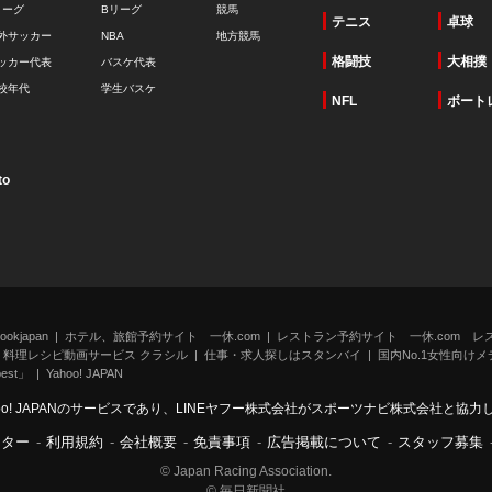
リーグ
Bリーグ
競馬
テニス
卓球
外サッカー
NBA
地方競馬
格闘技
大相撲
ッカー代表
バスケ代表
校年代
学生バスケ
NFL
ボート
to
kjapan
ホテル、旅館予約サイト 一休.com
レストラン予約サイト 一休.com レ
料理レシピ動画サービス クラシル
仕事・求人探しはスタンバイ
国内No.1女性向けメデ
st」
Yahoo! JAPAN
oo! JAPANのサービスであり、LINEヤフー株式会社がスポーツナビ株式会社と協
ンター
-
利用規約
-
会社概要
-
免責事項
-
広告掲載について
-
スタッフ募集
© Japan Racing Association.
© 毎日新聞社