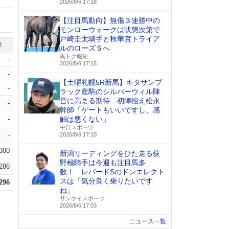
2026/8/6 17:18
【注目馬動向】無傷３連勝中の
モンローウォークは状態次第で
戸崎圭太騎手と秋華賞トライア
率
ルのローズＳへ
馬トク報知
-
2026/8/6 17:15
-
【土曜札幌5R新馬】キタサンブ
-
ラック産駒のシルバーウィル陣
営に高まる期待 初陣控え松永
-
幹師「ゲートもいいですし、感
-
触は悪くない」
中日スポーツ
-
2026/8/6 17:10
.300
新潟リーディングをひた走る荻
野極騎手は今週も注目馬多
.286
数！ レパードSのドンエレクト
スは「気分良く乗りたいです
.296
ね」
サンケイスポーツ
2026/8/6 17:03
ニュース一覧