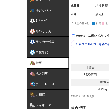
生産者
松浦牧場
侍ジャパン
産地
新冠町
Jリーグ
※性別の色分け [
:牡馬
:牝
海外サッカー
Agent i に聞いてみよ
サッカー代表
ミヤジエルビス 馬名の
高校年代
競馬
本賞金
地方競馬
8420万円
連対時
ボートレース
484kg 
大相撲
2016/5/5 00:00
フィギュア
総合成績