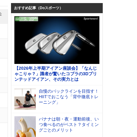
おすすめ記事（Doスポーツ）
位
【2026年上半期アイアン座談会】「なんじ
ゃこりゃ？」識者が驚いたコブラの3Dプリ
ンテッドアイアン、その実力とは
自慢のバックラインを目指す！
HIITでおこなう「背中徹底トレ
ーニング」
バナナは朝・夜・運動前後、い
つ食べるのがベスト？タイミン
グごとのメリット