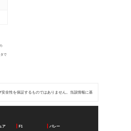
の
ータで
び安全性を保証するものではありません。当該情報に基
ュア
F1
バレー