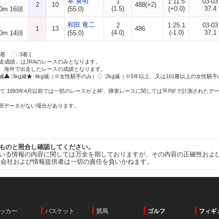
幸 英明
1
1:11.5
03-03
2
10
488(+2)
(1.5)
(+0.0)
37.4
0m 16頭
(55.0)
和田 竜二
2
1:25.1
03-03
1
13
486
(4.0)
(-1.0)
37.1
0m 14頭
(55.0)
:2着
:3着 ]
走成績」はJRAのレースのみとなります。
方、海外で出走したレースの成績となります。
g減
:3kg減
:4kg減（※女性騎手のみ）
:2kg減（※5年以上、又は101勝以上の女性騎手
て 1993年4月以前では一部のレースが上4F、障害レースに関しては平均Fで計測されたデ
一部データがない場合があります。
ものと照合し確認してください。
いる情報の内容に関しては万全を期しておりますが、その内容の正確性およ
式会社および情報提供者は一切の責任を負いかねます。
ッカー
バスケット
競馬
ゴルフ
フィギ