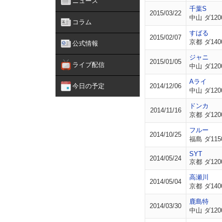
ニュース
千葉S
2015/03/22
中山 ダ120
コラム
すばる
2015/02/07
京都 ダ140
公式情報
ジャニ
2015/01/05
ライブ配信
中山 ダ120
Aライ
今日の予定
2014/12/06
中山 ダ120
ドンカ
2014/11/16
京都 ダ120
フルー
2014/10/25
福島 ダ115
SYT
2014/05/24
京都 ダ120
高瀬川
2014/05/04
京都 ダ140
鹿島特
2014/03/30
中山 ダ120