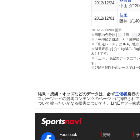
冬桜賞
2012/12/24
中山 ダ120
新馬
2012/12/01
阪神 ダ140
2016/5/2 00:00 更新
※着順の色分け [
:1着
※「平地競走成績」と「障害競
※「出走レース」はJRA、地
※減量表示は[
:1kg減
:2k
み）] です。
※「上3F」表記のデータについ
す。
※JRA主催以外のレースでは
結果・成績・オッズなどのデータは、必ず
主催者
発行の
スポーツナビの競馬コンテンツのページ上に掲載されて
づいて被ったいかなる損害についても、LINEヤフー株
Facebook
野球
サ