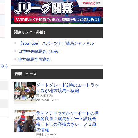
関連リンク（外部）
【YouTube】スポーツナビ競馬チャンネル
日本中央競馬会（JRA）
地方競馬全国協会
てみる
新着ニュース
ダートグレード2勝のエートラッ
クスが地方競馬へ移籍
東スポ競馬
2026/8/6 17:22
母ディアドラ×父バーイードの世
界的良血２歳馬がゲート試験合
格「トモの容積大きい」／２歳
馬情報
日刊スポーツ