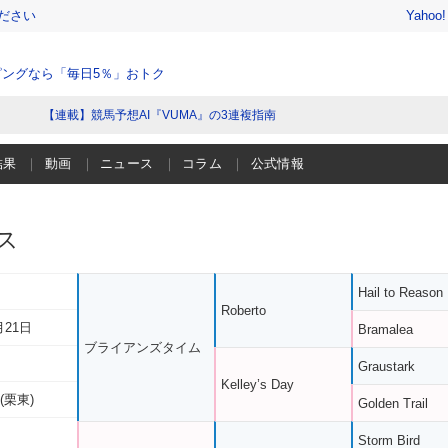
ださい
Yahoo
ングなら「毎日5％」おトク
【連載】競馬予想AI『VUMA』の3連複指南
結果
動画
ニュース
コラム
公式情報
ス
Hail to Reason
Roberto
月21日
Bramalea
ブライアンズタイム
Graustark
Kelley’s Day
(栗東)
Golden Trail
Storm Bird