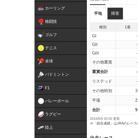
カーリング
平地
障害
格闘技
種別
1着
ゴルフ
GI
-
GII
-
テニス
GIII
-
卓球
その他重賞
-
重賞合計
-
バドミントン
リステッド
-
F1
その他特別
3
平場
2
バレーボール
合計
5
ラグビー
2016/5/5 00:00 更新
※「総合成績」はJRAのレー
陸上
出走レース