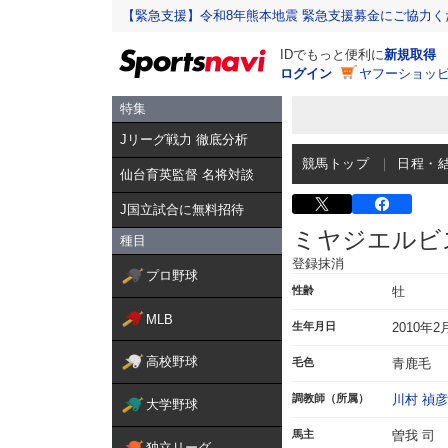
【緊急支援】令和8年熊本地震 緊急支援募金にご協力く
IDでもっと便利に
新規取得
ログイン
ヤフーショッピ
特集
Jリーグ戦力 徹底分析
競馬トップ
日程・
仙台育英監督 名将対談
J国立試合に無料招待
ミヤジエルビ
種目
登録抹消
プロ野球
性齢
牡
MLB
生年月日
2010年2
高校野球
毛色
青鹿毛
調教師（所属）
川村 禎彦
大学野球
馬主
曽我 司
独立リーグ