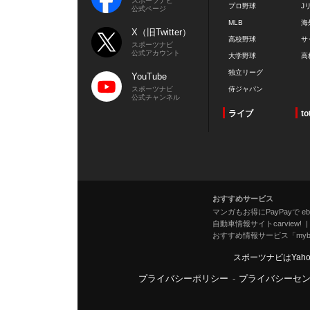
スポーツナビ
プロ野球
J
公式ページ
MLB
海
X（旧Twitter）
高校野球
サ
スポーツナビ
公式アカウント
大学野球
高
独立リーグ
YouTube
スポーツナビ
侍ジャパン
公式チャンネル
ライブ
to
おすすめサービス
マンガもお得にPayPayで eboo
自動車情報サイトcarview!
おすすめ情報サービス「mybe
スポーツナビはYah
プライバシーポリシー
-
プライバシーセ