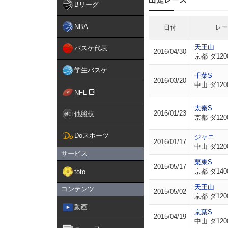
Bリーグ
NBA
日付
レー
天王山
バスケ代表
2016/04/30
京都 ダ120
学生バスケ
千葉S
2016/03/20
中山 ダ120
NFL
太秦S
2016/01/23
他競技
京都 ダ120
Doスポーツ
ジャニ
2016/01/17
中山 ダ120
サービス
栗東S
2015/05/17
京都 ダ140
toto
天王山
コンテンツ
2015/05/02
京都 ダ120
動画
京葉S
2015/04/19
中山 ダ120