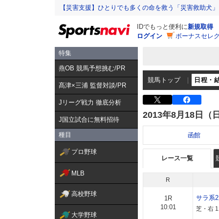
【災害支援】ひとりでも多くの命を救う「災害救助犬」
IDでもっと便利に
新規取得
ログイン
ボーナスセレク
特集
燕OB 競馬予想挑む/PR
競馬トップ
日程・
髙津×三浦 監督対談/PR
Jリーグ戦力 徹底分析
2013年8月18日（
J国立試合に無料招待
種目
函館
プロ野球
レース一覧
MLB
R
高校野球
サラ系
1R
10:01
芝・右 
大学野球