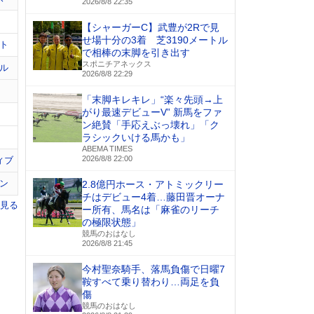
2026/8/8 22:35
【シャーガーC】武豊が2Rで見
せ場十分の3着 芝3190メートル
ト
で相棒の末脚を引き出す
スポニチアネックス
ル
2026/8/8 22:29
「末脚キレキレ」“楽々先頭→上
がり最速デビューV” 新馬をファ
ン絶賛「手応えぶっ壊れ」「ク
ラシックいける馬かも」
ABEMA TIMES
2026/8/8 22:00
ィブ
ン
2.8億円ホース・アトミックリー
チはデビュー4着…藤田晋オーナ
を見る
ー所有、馬名は「麻雀のリーチ
の極限状態」
競馬のおはなし
2026/8/8 21:45
今村聖奈騎手、落馬負傷で日曜7
鞍すべて乗り替わり…両足を負
傷
競馬のおはなし