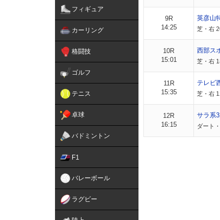
フィギュア
英彦山
9R
14:25
芝・右 2
カーリング
西部ス
10R
格闘技
15:01
芝・右 1
ゴルフ
テレビ
11R
15:35
テニス
芝・右 
卓球
サラ系3
12R
16:15
ダート・
バドミントン
F1
バレーボール
ラグビー