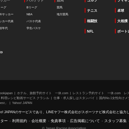
ッカー
バスケット
競馬
ゴルフ
フィギ
リーグ
Bリーグ
競馬
テニス
卓球
外サッカー
NBA
地方競馬
格闘技
大相撲
ッカー代表
バスケ代表
校年代
学生バスケ
NFL
ボート
to
kjapan
ホテル、旅館予約サイト 一休.com
レストラン予約サイト 一休.com レ
料理レシピ動画サービス クラシル
仕事・求人探しはスタンバイ
国内No.1女性向けメデ
st」
Yahoo! JAPAN
oo! JAPANのサービスであり、LINEヤフー株式会社がスポーツナビ株式会社と協
ンター
-
利用規約
-
会社概要
-
免責事項
-
広告掲載について
-
スタッフ募集
© Japan Racing Association.