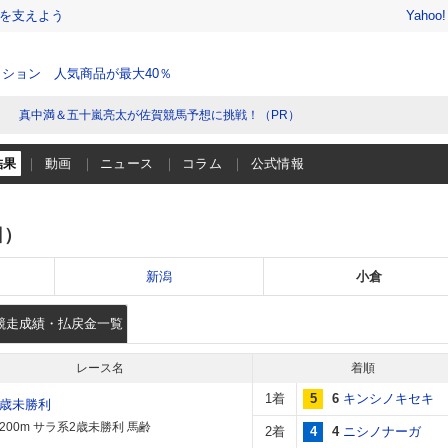
を支えよう
Yahoo
ション 人気商品が最大40％
真中満＆五十嵐亮太が佐賀競馬予想に挑戦！（PR）
結果
動画
ニュース
コラム
公式情報
日）
新潟
小倉
競走成績・払戻金一覧
レース名
着順
1着
5
6
キンシノキセキ
2歳未勝利
1200m サラ系2歳未勝利 馬齢
2着
4
4
ニシノナーガ