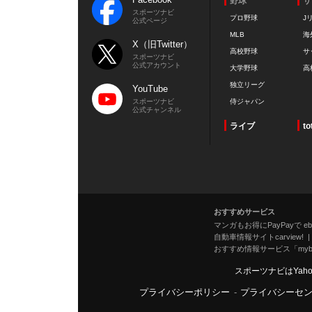
野球
サ
スポーツナビ
プロ野球
J
公式ページ
MLB
海
X（旧Twitter）
高校野球
サ
スポーツナビ
公式アカウント
大学野球
高
独立リーグ
YouTube
スポーツナビ
侍ジャパン
公式チャンネル
ライブ
to
おすすめサービス
マンガもお得にPayPayで eboo
自動車情報サイトcarview!
おすすめ情報サービス「mybe
スポーツナビはYah
プライバシーポリシー
-
プライバシーセ