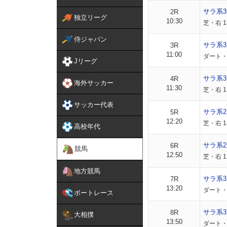
サラ系
2R
独立リーグ
10:30
芝・右 
侍ジャパン
サラ系
3R
11:00
ダート・
Jリーグ
サラ系
4R
海外サッカー
11:30
芝・右 
サッカー代表
サラ系
5R
12:20
芝・右 1
高校年代
サラ系
6R
競馬
12:50
芝・右 1
地方競馬
サラ系
7R
13:20
ダート・
ボートレース
サラ系3
8R
大相撲
13:50
ダート・