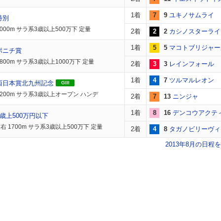
1着
7
9
ユキノサムライ
特別
000m サラ系3歳以上500万下 定量
2着
2
2
カシノスターライ
1着
5
5
マコトブリジャー
ポニチ賞
800m サラ系3歳以上1000万下 定量
2着
3
3
レインフォール
1着
4
7
ツルマルレオン
西日本賞北九州記念
GIII
1200m サラ系3歳以上オープン ハンデ
2着
7
13
ニンジャ
1着
8
16
デンコウアクテ
歳上500万円以下
右 1700m サラ系3歳以上500万下 定量
2着
4
8
タガノビリーヴィ
2013年8月の日程