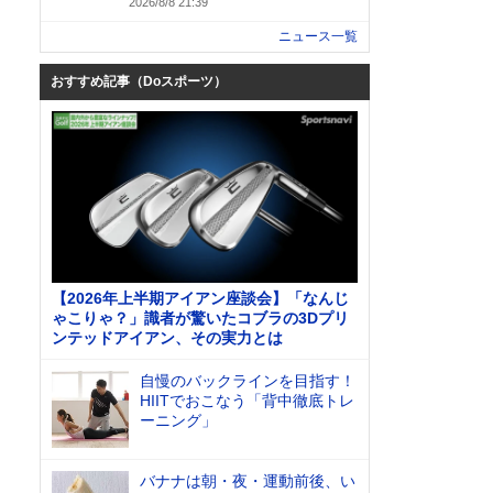
2026/8/8 21:39
ニュース一覧
おすすめ記事（Doスポーツ）
【2026年上半期アイアン座談会】「なんじ
ゃこりゃ？」識者が驚いたコブラの3Dプリ
ンテッドアイアン、その実力とは
自慢のバックラインを目指す！
HIITでおこなう「背中徹底トレ
ーニング」
バナナは朝・夜・運動前後、い