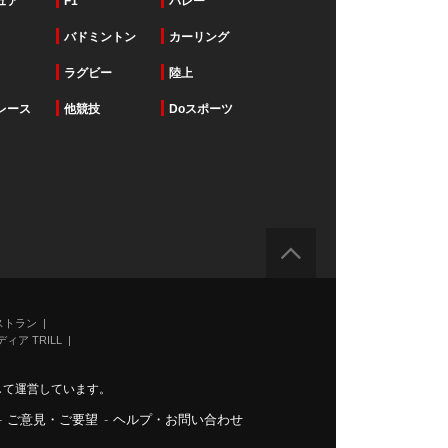
ュア
F1
バレー
バドミントン
カーリング
ラグビー
陸上
レース
他競技
Doスポーツ
ストラン
ィア TRILL
力して運営しています。
-
ご意見・ご要望
-
ヘルプ・お問い合わせ