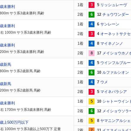
1着
3
5
リッシュレーヴ
3歳未勝利
1800m サラ系3歳未勝利 馬齢
2着
6
12
チョウワンダー
1着
4
6
サンレーン
3歳未勝利
右 1000m サラ系3歳未勝利 馬齢
2着
3
4
オーネットサクセ
1着
4
8
マイネノンノ
3歳未勝利
1200m サラ系3歳未勝利 馬齢
2着
8
17
メイショウホノ
1着
4
5
ウインフルブルー
2歳新馬
800m サラ系2歳新馬 馬齢
2着
6
10
ルファルシオン
1着
4
7
ウメ
2歳新馬
200m サラ系2歳新馬 馬齢
2着
3
5
マイネバラシア
1着
5
10
シャトーウイン
3歳未勝利
右 1700m サラ系3歳未勝利 馬齢
2着
6
12
メイショウソラ
1着
5
8
ヤマニンアルシェ
歳上500万円以下
右 1000m サラ系3歳以上500万下 定量
2着
7
11
イエスイットイ