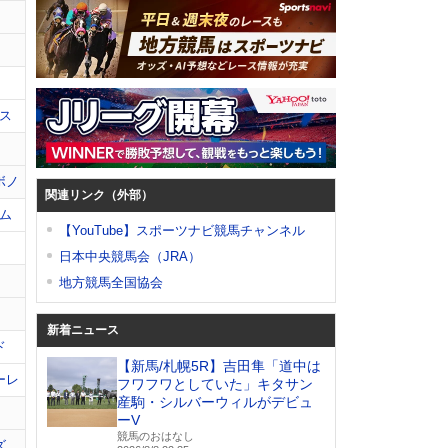
ス
ボノ
関連リンク（外部）
ム
【YouTube】スポーツナビ競馬チャンネル
日本中央競馬会（JRA）
地方競馬全国協会
新着ニュース
ド
【新馬/札幌5R】吉田隼「道中は
ーレ
フワフワとしていた」キタサン
産駒・シルバーウィルがデビュ
ーV
競馬のおはなし
ズ