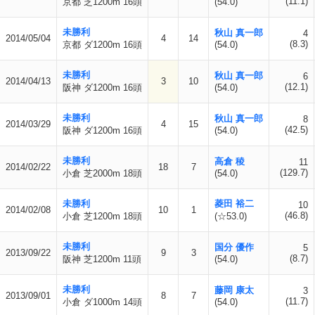
(11.1)
京都 芝1200m 16頭
(54.0)
未勝利
秋山 真一郎
4
2014/05/04
4
14
(8.3)
京都 ダ1200m 16頭
(54.0)
未勝利
秋山 真一郎
6
2014/04/13
3
10
(12.1)
阪神 ダ1200m 16頭
(54.0)
未勝利
秋山 真一郎
8
2014/03/29
4
15
(42.5)
阪神 ダ1200m 16頭
(54.0)
未勝利
高倉 稜
11
2014/02/22
18
7
(129.7)
小倉 芝2000m 18頭
(54.0)
未勝利
菱田 裕二
10
2014/02/08
10
1
(46.8)
小倉 芝1200m 18頭
(☆53.0)
未勝利
国分 優作
5
2013/09/22
9
3
(8.7)
阪神 芝1200m 11頭
(54.0)
未勝利
藤岡 康太
3
2013/09/01
8
7
(11.7)
小倉 ダ1000m 14頭
(54.0)