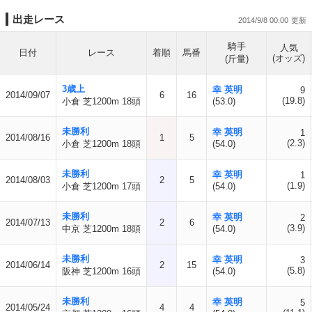
出走レース
2014/9/8 00:00
騎手
人気
日付
レース
着順
馬番
(オッズ)
(斤量)
3歳上
幸 英明
9
2014/09/07
6
16
(19.8)
小倉 芝1200m 18頭
(53.0)
未勝利
幸 英明
1
2014/08/16
1
5
(2.3)
小倉 芝1200m 18頭
(54.0)
未勝利
幸 英明
1
2014/08/03
2
5
(1.9)
小倉 芝1200m 17頭
(54.0)
未勝利
幸 英明
2
2014/07/13
2
6
(3.9)
中京 芝1200m 18頭
(54.0)
未勝利
幸 英明
3
2014/06/14
2
15
(5.8)
阪神 芝1200m 16頭
(54.0)
未勝利
幸 英明
5
2014/05/24
4
4