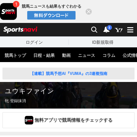
競馬ニュースも結果もすぐわかる
閉じる
スポーツナビ
検索
通知
i
ログイン
ID新規取得
競馬トップ
日程・結果
動画
ニュース
コラム
公式情
【連載】競馬予想AI『VUMA』の3連複指南
ユウキファイン
牝 登録抹消
無料アプリで競馬情報をチェックする