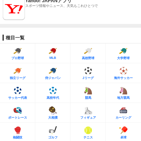
Yahoo! JAPANアプリ
スポーツ情報やニュース、天気もこれひとつで
種目一覧
MLB
プロ野球
高校野球
大学野球
独立リーグ
侍ジャパン
Jリーグ
海外サッカー
サッカー代表
高校年代
競馬
地方競馬
ボートレース
大相撲
フィギュア
カーリング
格闘技
ゴルフ
テニス
卓球