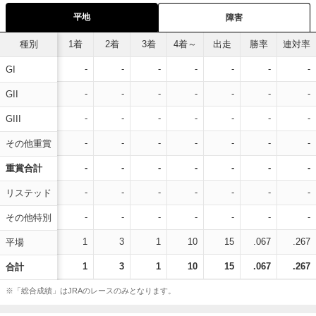
平地
障害
種別
1着
2着
3着
4着～
出走
勝率
連対率
-
-
-
-
-
-
-
GI
-
-
-
-
-
-
-
GII
-
-
-
-
-
-
-
GIII
-
-
-
-
-
-
-
その他重賞
-
-
-
-
-
-
-
重賞合計
-
-
-
-
-
-
-
リステッド
-
-
-
-
-
-
-
その他特別
1
3
1
10
15
.067
.267
平場
1
3
1
10
15
.067
.267
合計
※「総合成績」はJRAのレースのみとなります。