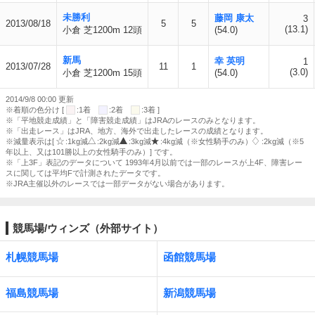
未勝利
藤岡 康太
3
2013/08/18
5
5
(13.1)
小倉 芝1200m 12頭
(54.0)
新馬
幸 英明
1
2013/07/28
11
1
(3.0)
小倉 芝1200m 15頭
(54.0)
2014/9/8 00:00 更新
※着順の色分け [
:1着
:2着
:3着 ]
※「平地競走成績」と「障害競走成績」はJRAのレースのみとなります。
※「出走レース」はJRA、地方、海外で出走したレースの成績となります。
※減量表示は[
:1kg減
:2kg減
:3kg減
:4kg減（※女性騎手のみ）
:2kg減（※5
年以上、又は101勝以上の女性騎手のみ）] です。
※「上3F」表記のデータについて 1993年4月以前では一部のレースが上4F、障害レー
スに関しては平均Fで計測されたデータです。
※JRA主催以外のレースでは一部データがない場合があります。
競馬場/ウィンズ（外部サイト）
札幌競馬場
函館競馬場
福島競馬場
新潟競馬場