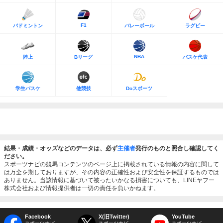
F1
バドミントン
バレーボール
ラグビー
NBA
陸上
Bリーグ
バスケ代表
学生バスケ
他競技
Doスポーツ
結果・成績・オッズなどのデータは、必ず
主催者
発行のものと照合し確認してく
ださい。
スポーツナビの競馬コンテンツのページ上に掲載されている情報の内容に関して
は万全を期しておりますが、その内容の正確性および安全性を保証するものでは
ありません。当該情報に基づいて被ったいかなる損害についても、LINEヤフー
株式会社および情報提供者は一切の責任を負いかねます。
Facebook
X(旧Twitter)
YouTube