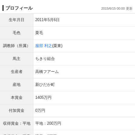
プロフィール
2015/6/15 00:00
生年月日
2011年5月6日
毛色
栗毛
調教師（所属）
服部 利之
(栗東)
馬主
ちきり組合
生産者
高橋フアーム
産地
新ひだか町
本賞金
1405万円
付加賞金
0万円
収得賞金：平地
平地：200万円