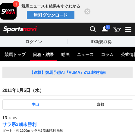
競馬ニュースも結果もすぐわかる
閉じる
スポーツナビ
検索
通知
i
ログイン
ID新規取得
競馬トップ
日程・結果
動画
ニュース
コラム
公式情
【連載】競馬予想AI『VUMA』の3連複指南
2011年1月5日（水）
中山
京都
1R
10:05
サラ系3歳未勝利
ダート・右 1200m サラ系3歳未勝利 馬齢