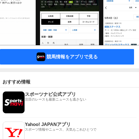
競馬情報をアプリで見る
おすすめ情報
スポーツナビ公式アプリ
注目のレースも最新ニュースも逃さない
Yahoo! JAPANアプリ
スポーツ情報やニュース、天気もこれひとつで