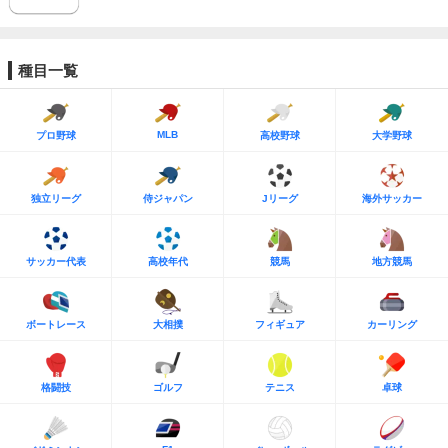
種目一覧
MLB
プロ野球
高校野球
大学野球
独立リーグ
侍ジャパン
Jリーグ
海外サッカー
サッカー代表
高校年代
競馬
地方競馬
ボートレース
大相撲
フィギュア
カーリング
格闘技
ゴルフ
テニス
卓球