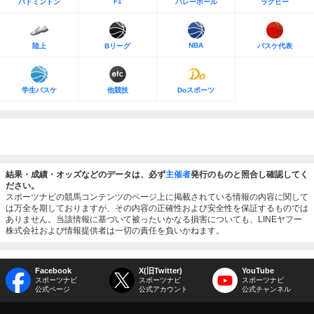
F1
バドミントン
バレーボール
ラグビー
NBA
陸上
Bリーグ
バスケ代表
学生バスケ
他競技
Doスポーツ
結果・成績・オッズなどのデータは、必ず
主催者
発行のものと照合し確認してく
ださい。
スポーツナビの競馬コンテンツのページ上に掲載されている情報の内容に関して
は万全を期しておりますが、その内容の正確性および安全性を保証するものでは
ありません。当該情報に基づいて被ったいかなる損害についても、LINEヤフー
株式会社および情報提供者は一切の責任を負いかねます。
Facebook
X(旧Twitter)
YouTube
スポーツナビ
スポーツナビ
スポーツナビ
公式ページ
公式アカウント
公式チャンネル