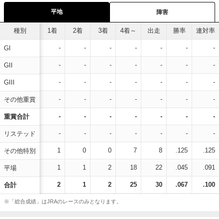
平地
障害
種別
1着
2着
3着
4着～
出走
勝率
連対率
-
-
-
-
-
-
-
GI
-
-
-
-
-
-
-
GII
-
-
-
-
-
-
-
GIII
-
-
-
-
-
-
-
その他重賞
-
-
-
-
-
-
-
重賞合計
-
-
-
-
-
-
-
リステッド
1
0
0
7
8
.125
.125
その他特別
1
1
2
18
22
.045
.091
平場
2
1
2
25
30
.067
.100
合計
※「総合成績」はJRAのレースのみとなります。