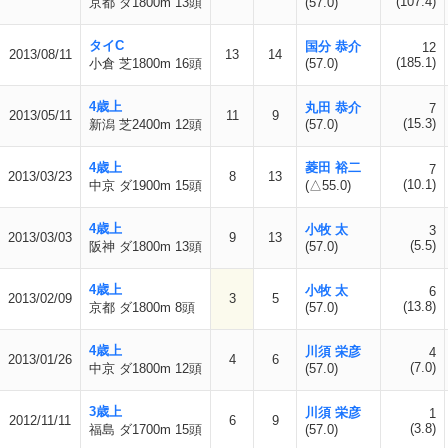
(107.4)
京都 ダ1800m 13頭
(57.0)
タイC
国分 恭介
12
2013/08/11
13
14
(185.1)
小倉 芝1800m 16頭
(57.0)
4歳上
丸田 恭介
7
2013/05/11
11
9
(15.3)
新潟 芝2400m 12頭
(57.0)
4歳上
菱田 裕二
7
2013/03/23
8
13
(10.1)
中京 ダ1900m 15頭
(△55.0)
4歳上
小牧 太
3
2013/03/03
9
13
(5.5)
阪神 ダ1800m 13頭
(57.0)
4歳上
小牧 太
6
2013/02/09
3
5
(13.8)
京都 ダ1800m 8頭
(57.0)
4歳上
川須 栄彦
4
2013/01/26
4
6
(7.0)
中京 ダ1800m 12頭
(57.0)
3歳上
川須 栄彦
1
2012/11/11
6
9
(3.8)
福島 ダ1700m 15頭
(57.0)