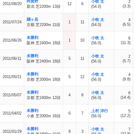
阿賀野
小牧 太
2
2011/08/20
12
6
(3.3)
新潟 芝2200m 13頭
(54.0)
賤ヶ岳
小牧 太
4
2011/07/24
1
11
(6.5)
京都 芝2200m 11頭
(54.0)
未勝利
小牧 太
6
2011/06/26
1
10
(11.3)
阪神 芝2400m 18頭
(56.0)
未勝利
小牧 太
2
2011/06/11
5
11
(5.7)
阪神 芝2400m 18頭
(56.0)
未勝利
小牧 太
4
2011/05/21
5
12
(9.8)
京都 芝2000m 18頭
(56.0)
未勝利
小牧 太
6
2011/05/07
4
8
(14.4)
京都 芝2400m 12頭
(56.0)
未勝利
上村 洋行
5
2011/04/02
6
7
(12.2)
小倉 芝2000m 16頭
(56.0)
未勝利
小牧 太
7
2011/01/29
8
3
(22.8)