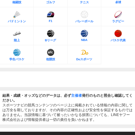
格闘技
ゴルフ
テニス
卓球
F1
バドミントン
バレーボール
ラグビー
NBA
陸上
Bリーグ
バスケ代表
学生バスケ
他競技
Doスポーツ
結果・成績・オッズなどのデータは、必ず
主催者
発行のものと照合し確認してく
ださい。
スポーツナビの競馬コンテンツのページ上に掲載されている情報の内容に関して
は万全を期しておりますが、その内容の正確性および安全性を保証するものでは
ありません。当該情報に基づいて被ったいかなる損害についても、LINEヤフー
株式会社および情報提供者は一切の責任を負いかねます。