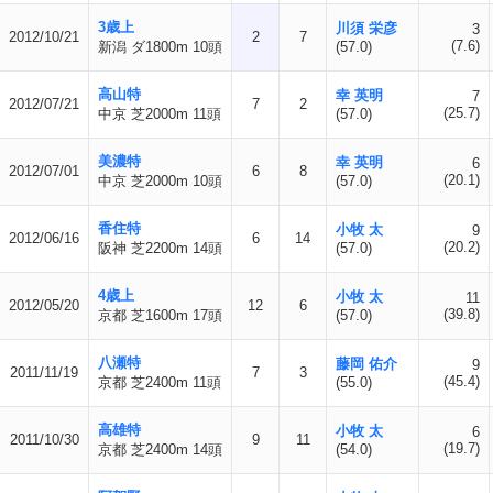
3歳上
川須 栄彦
3
2012/10/21
2
7
(7.6)
新潟 ダ1800m 10頭
(57.0)
高山特
幸 英明
7
2012/07/21
7
2
(25.7)
中京 芝2000m 11頭
(57.0)
美濃特
幸 英明
6
2012/07/01
6
8
(20.1)
中京 芝2000m 10頭
(57.0)
香住特
小牧 太
9
2012/06/16
6
14
(20.2)
阪神 芝2200m 14頭
(57.0)
4歳上
小牧 太
11
2012/05/20
12
6
(39.8)
京都 芝1600m 17頭
(57.0)
八瀬特
藤岡 佑介
9
2011/11/19
7
3
(45.4)
京都 芝2400m 11頭
(55.0)
高雄特
小牧 太
6
2011/10/30
9
11
(19.7)
京都 芝2400m 14頭
(54.0)