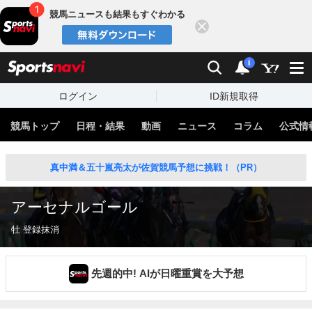
競馬ニュースも結果もすぐわかる
閉じる
スポーツナビ
検索
通知
i
ログイン
ID新規取得
競馬トップ
日程・結果
動画
ニュース
コラム
公式情
真中満＆五十嵐亮太が佐賀競馬予想に挑戦！（PR）
アーセナルゴール
牡 登録抹消
先週的中! AIが日曜重賞を大予想