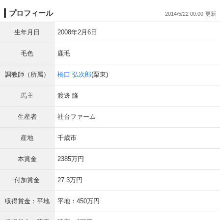
プロフィール
2014/5/22 00:00
生年月日
2008年2月6日
毛色
鹿毛
調教師（所属）
橋口 弘次郎
(栗東)
馬主
渡邊 隆
生産者
社台ファーム
産地
千歳市
本賞金
2385万円
付加賞金
27.3万円
収得賞金：平地
平地：450万円