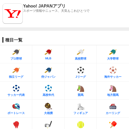
Yahoo! JAPANアプリ
スポーツ情報やニュース、天気もこれひとつで
種目一覧
MLB
プロ野球
高校野球
大学野球
独立リーグ
侍ジャパン
Jリーグ
海外サッカー
サッカー代表
高校年代
競馬
地方競馬
ボートレース
大相撲
フィギュア
カーリング