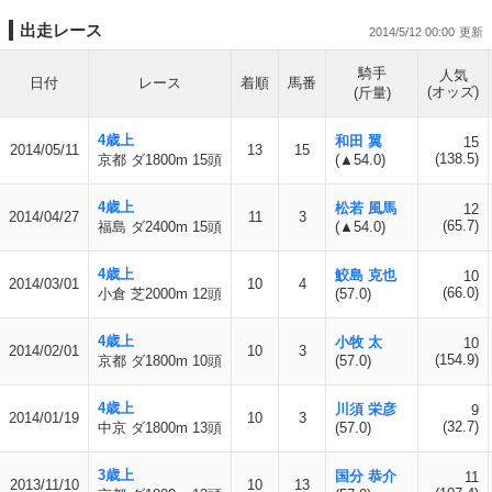
出走レース
2014/5/12 00:00
騎手
人気
日付
レース
着順
馬番
(オッズ)
(斤量)
4歳上
和田 翼
15
2014/05/11
13
15
(138.5)
京都 ダ1800m 15頭
(▲54.0)
4歳上
松若 風馬
12
2014/04/27
11
3
(65.7)
福島 ダ2400m 15頭
(▲54.0)
4歳上
鮫島 克也
10
2014/03/01
10
4
(66.0)
小倉 芝2000m 12頭
(57.0)
4歳上
小牧 太
10
2014/02/01
10
3
(154.9)
京都 ダ1800m 10頭
(57.0)
4歳上
川須 栄彦
9
2014/01/19
10
3
(32.7)
中京 ダ1800m 13頭
(57.0)
3歳上
国分 恭介
11
2013/11/10
10
13