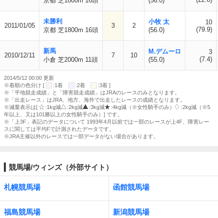
京都 芝1800m 16頭
(56.0)
未勝利
小牧 太
10
2011/01/05
3
2
(79.9)
京都 芝1800m 16頭
(56.0)
新馬
M.デムーロ
3
2010/12/11
7
10
(7.4)
小倉 芝2000m 11頭
(55.0)
2014/5/12 00:00 更新
※着順の色分け [
:1着
:2着
:3着 ]
※「平地競走成績」と「障害競走成績」はJRAのレースのみとなります。
※「出走レース」はJRA、地方、海外で出走したレースの成績となります。
※減量表示は[
:1kg減
:2kg減
:3kg減
:4kg減（※女性騎手のみ）
:2kg減（※5
年以上、又は101勝以上の女性騎手のみ）] です。
※「上3F」表記のデータについて 1993年4月以前では一部のレースが上4F、障害レー
スに関しては平均Fで計測されたデータです。
※JRA主催以外のレースでは一部データがない場合があります。
競馬場/ウィンズ（外部サイト）
札幌競馬場
函館競馬場
福島競馬場
新潟競馬場