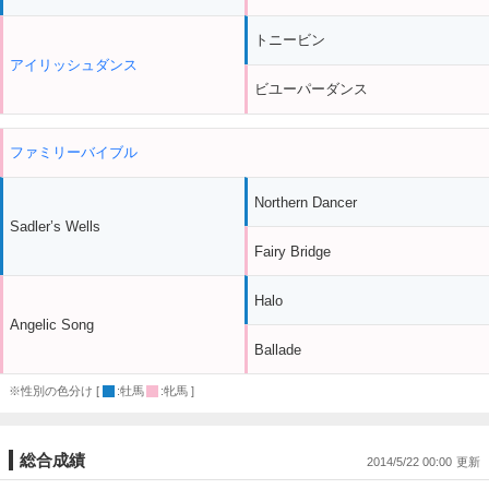
トニービン
アイリッシュダンス
ビユーパーダンス
ファミリーバイブル
Northern Dancer
Sadler’s Wells
Fairy Bridge
Halo
Angelic Song
Ballade
※性別の色分け [
:牡馬
:牝馬 ]
総合成績
2014/5/22 00:00