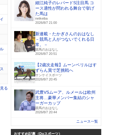
細江純子のレパードS注目馬 コ
ース適性が問われる舞台で挙げ
た馬は
netkeiba
イ
2026/8/7 21:00
新連載・たかぎさんのおはなし
－競馬と人がつないでくれる日
常。－
ル
競馬のおはなし
2026/8/7 20:51
【2歳次走報】ムーンベリルはす
ス
ずらん賞で芝挑戦へ
サンケイスポーツ
2026/8/7 20:45
を見る
武豊VSムーア、ルメールは欧州
主将…豪華メンバー集結のシャ
ーガーカップ
競馬のおはなし
2026/8/7 20:44
ニュース一覧
おすすめ記事（Doスポーツ）