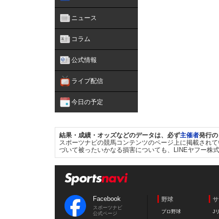
ニュース
コラム
公式情報
ライブ配信
今日の予定
結果・成績・オッズなどのデータは、必ず
主催者
発行の
スポーツナビの競馬コンテンツのページ上に掲載されて
づいて被ったいかなる損害についても、LINEヤフー株
Facebook
野球
サ
スポーツナビ
プロ野球
J
公式ページ