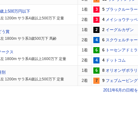
1着
3
5
ブラックルーラー
歳上500万円以下
左 1200m サラ系4歳以上500万下 定量
2着
3
4
メイショウテッペ
1着
2
2
イーグルカザン
どう賞
 1800m サラ系3歳500万下 馬齢
2着
4
6
スクウェルチャー
1着
6
6
トーセンアドミラ
テークス
 1800m サラ系4歳以上1600万下 定量
2着
4
4
ドットコム
1着
6
8
オリオンザポラリ
特別
左 1200m サラ系4歳以上500万下 定量
2着
7
9
フェブムービング
2011年6月の日程