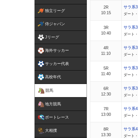
サラ系
2R
独立リーグ
10:15
ダート・
侍ジャパン
サラ系
3R
10:40
ダート・
Jリーグ
サラ系
4R
海外サッカー
11:10
ダート・
サッカー代表
サラ系
5R
11:40
ダート・
高校年代
サラ系
6R
競馬
12:30
ダート・
地方競馬
サラ系4
7R
13:00
ダート・
ボートレース
サラ系4
8R
大相撲
13:30
ダート・