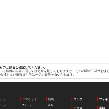
ものと照合し確認してください。
いる情報の内容に関しては万全を期しておりますが、その内容の正確性およ
式会社および情報提供者は一切の責任を負いかねます。
ッカー
バスケット
競馬
ゴルフ
フィギ
リーグ
Bリーグ
競馬
テニス
卓球