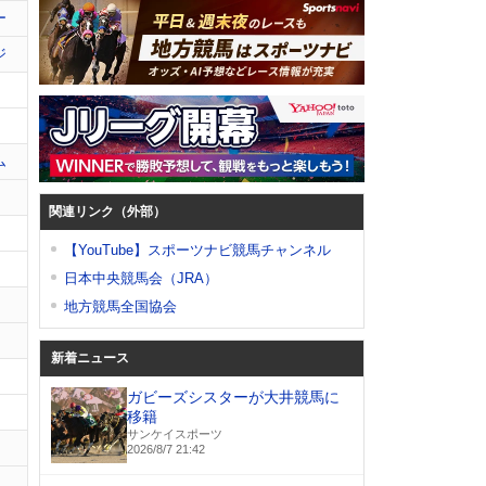
ー
ジ
ム
関連リンク（外部）
【YouTube】スポーツナビ競馬チャンネル
日本中央競馬会（JRA）
地方競馬全国協会
新着ニュース
ガビーズシスターが大井競馬に
移籍
サンケイスポーツ
2026/8/7 21:42