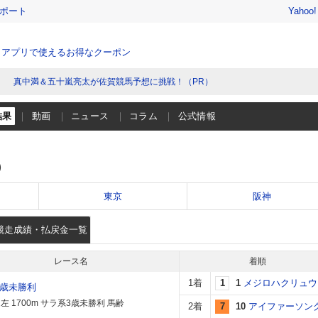
レポート
Yahoo
、アプリで使えるお得なクーポン
真中満＆五十嵐亮太が佐賀競馬予想に挑戦！（PR）
結果
動画
ニュース
コラム
公式情報
）
東京
阪神
競走成績・払戻金一覧
レース名
着順
1着
1
1
メジロハクリュウ
3歳未勝利
左 1700m サラ系3歳未勝利 馬齢
2着
7
10
アイファーソン