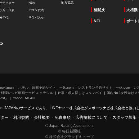
外サッカー
NBA
地方競馬
格闘技
大相撲
ッカー代表
バスケ代表
校年代
学生バスケ
NFL
ボート
to
kjapan
ホテル、旅館予約サイト 一休.com
レストラン予約サイト 一休.com レ
料理レシピ動画サービス クラシル
仕事・求人探しはスタンバイ
国内No.1女性向けメデ
st」
Yahoo! JAPAN
oo! JAPANのサービスであり、LINEヤフー株式会社がスポーツナビ株式会社と協
ンター
-
利用規約
-
会社概要
-
免責事項
-
広告掲載について
-
スタッフ募集
© Japan Racing Association.
© 毎日新聞社
© 株式会社グラッドキューブ