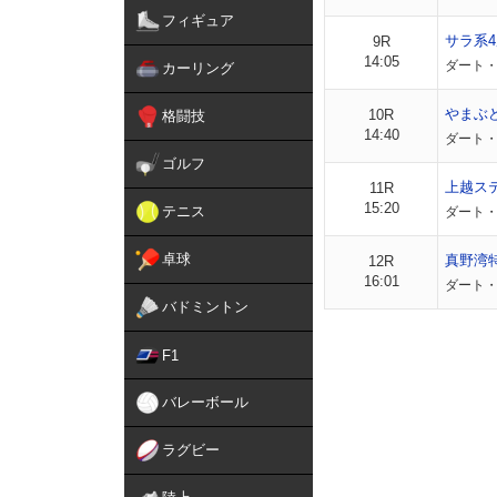
フィギュア
サラ系4
9R
14:05
ダート・
カーリング
やまぶ
10R
格闘技
14:40
ダート・左
ゴルフ
上越ス
11R
15:20
テニス
ダート・左
卓球
真野湾
12R
16:01
ダート・
バドミントン
F1
バレーボール
ラグビー