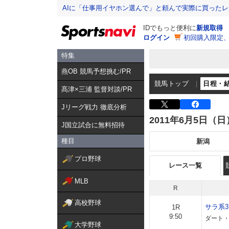
AIに「仕事用イヤホン選んで」と頼んで実際に買った
IDでもっと便利に
新規取得
ログイン
初回購入限定
特集
燕OB 競馬予想挑む/PR
競馬トップ
日程・
髙津×三浦 監督対談/PR
Jリーグ戦力 徹底分析
2011年6月5日（日
J国立試合に無料招待
種目
新潟
プロ野球
レース一覧
MLB
R
高校野球
サラ系
1R
9:50
ダート・
大学野球