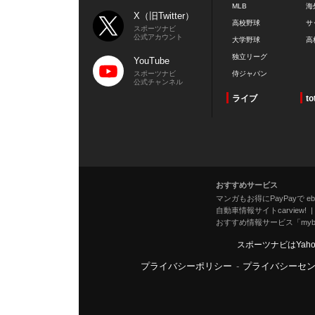
MLB
海
X（旧Twitter）
高校野球
サ
スポーツナビ
公式アカウント
大学野球
高
独立リーグ
YouTube
スポーツナビ
侍ジャパン
公式チャンネル
ライブ
to
おすすめサービス
マンガもお得にPayPayで eboo
自動車情報サイトcarview!
おすすめ情報サービス「mybe
スポーツナビはYah
プライバシーポリシー
-
プライバシーセ