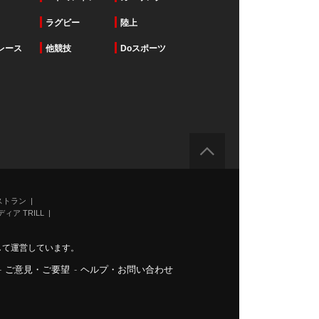
ラグビー
陸上
レース
他競技
Doスポーツ
ストラン
ィア TRILL
力して運営しています。
-
ご意見・ご要望
-
ヘルプ・お問い合わせ