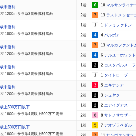
1着
6
10
マルサンライナ
3歳未勝利
左 1200m サラ系3歳未勝利 馬齢
2着
7
13
ラストメッセー
1着
1
1
ドレミファドン
3歳未勝利
左 1800m サラ系3歳未勝利 馬齢
2着
4
4
バルボア
1着
7
13
マルカファント
3歳未勝利
左 1200m サラ系3歳未勝利 馬齢
2着
4
6
テルユーホワット
1着
2
2
コスタパルメーラ
3歳未勝利
左 1800m サラ系3歳未勝利 馬齢
2着
1
1
タイトロープ
1着
3
5
エキナシア
3歳未勝利
左 1200m サラ系3歳未勝利 馬齢
2着
2
3
シュヤク
1着
2
2
エアイグアス
歳上500万円以下
左 1800m サラ系4歳以上500万下 定量
2着
8
8
サトノサウザー
1着
5
7
アオゾラペダル
歳上500万円以下
左 1800m サラ系4歳以上500万下 定量
2着
7
11
サンヴァンサン