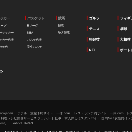
ッカー
バスケット
競馬
ゴルフ
フィギ
リーグ
Bリーグ
競馬
テニス
卓球
外サッカー
NBA
地方競馬
格闘技
大相撲
ッカー代表
バスケ代表
校年代
学生バスケ
NFL
ボート
to
kjapan
ホテル、旅館予約サイト 一休.com
レストラン予約サイト 一休.com レ
料理レシピ動画サービス クラシル
仕事・求人探しはスタンバイ
国内No.1女性向けメデ
st」
Yahoo! JAPAN