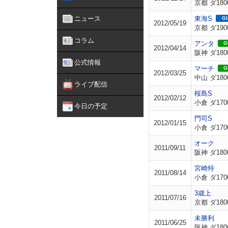
京都 ダ180
ニュース
東海S
GI
2012/05/19
京都 ダ190
コラム
アンタ
GI
2012/04/14
阪神 ダ180
公式情報
マーチ
GI
2012/03/25
中山 ダ180
ライブ配信
桜島S
2012/02/12
小倉 ダ170
今日の予定
門司S
2012/01/15
小倉 ダ170
オーク
2011/09/11
阪神 ダ180
宮崎特
2011/08/14
小倉 ダ170
3歳上
2011/07/16
京都 ダ180
未勝利
2011/06/25
阪神 ダ180