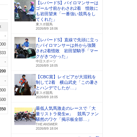
【レパードS】パイロマンサーは
ゴール寸前かわされ2着 惜敗に
も岩田望来「一番強い競馬をし
てくれた」
東スポ競馬
率
2026/8/9 18:06
-
【レパードS】直線で先頭に立っ
.000
たパイロマンサーは外から強襲
され2着惜敗 岩田望騎手「マー
.333
クがきつかった」
-
中日スポーツ
2026/8/9 18:05
.200
【CBC賞】レイピアが大混戦を
-
制して2着 横山武史「この暑さ
とハンデでしたが…」
.300
東スポ競馬
2026/8/9 18:05
.600
最低人気馬激走のレースで「大
.350
量リストラ発生w」 競馬ファン
騒然のワケ「掲示板全部…」
THE ANSWER
2026/8/9 18:04