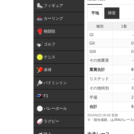
フィギュア
平地
障害
カーリング
種別
1着
格闘技
GI
-
GII
0
ゴルフ
GIII
0
テニス
その他重賞
-
重賞合計
0
卓球
リステッド
-
バドミントン
その他特別
3
F1
平場
2
合計
5
バレーボール
2014/5/22 00:00 更新
※「総合成績」はJRAのレー
ラグビー
出走レース