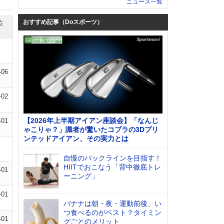
ニュース一覧
おすすめ記事（Doスポーツ）
位
-06
-02
【2026年上半期アイアン座談会】「なんじ
-01
ゃこりゃ？」識者が驚いたコブラの3Dプリ
ンテッドアイアン、その実力とは
自慢のバックラインを目指す！
HIITでおこなう「背中徹底トレ
-01
ーニング」
-01
バナナは朝・夜・運動前後、い
つ食べるのがベスト？タイミン
-01
グごとのメリット