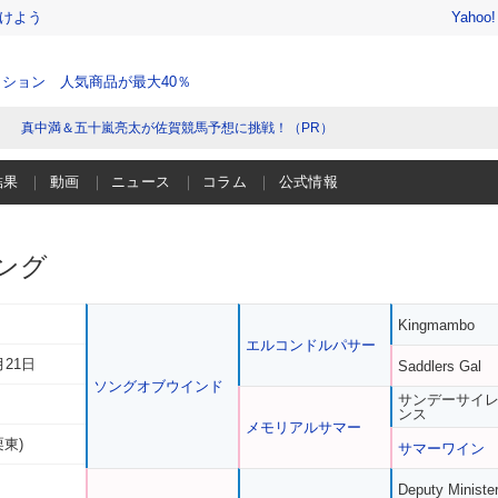
けよう
Yahoo
ション 人気商品が最大40％
真中満＆五十嵐亮太が佐賀競馬予想に挑戦！（PR）
結果
動画
ニュース
コラム
公式情報
ング
Kingmambo
エルコンドルパサー
月21日
Saddlers Gal
ソングオブウインド
サンデーサイ
ンス
メモリアルサマー
栗東)
サマーワイン
Deputy Ministe