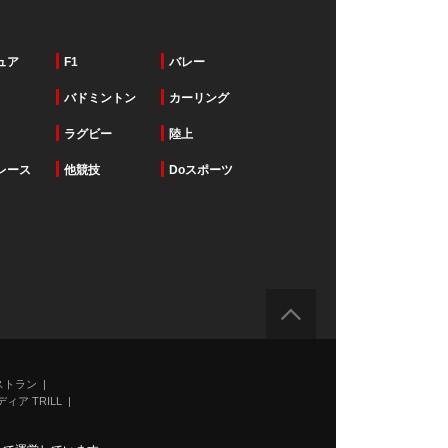
ュア
F1
バレー
バドミントン
カーリング
ラグビー
陸上
レース
他競技
Doスポーツ
ストラン
ィア TRILL