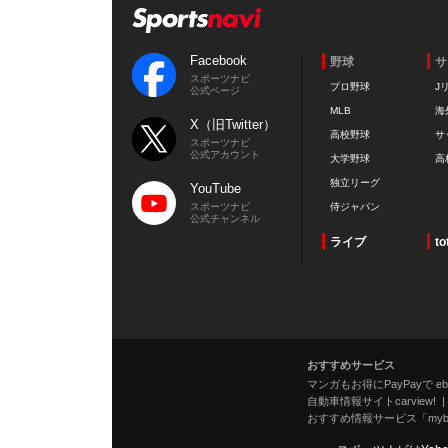
Facebook
野球
サ
スポーツナビ
プロ野球
J
公式ページ
MLB
海
X（旧Twitter）
高校野球
サ
スポーツナビ
公式アカウント
大学野球
高
独立リーグ
YouTube
スポーツナビ
侍ジャパン
公式チャンネル
ライブ
to
おすすめサービス
マンガもお得にPayPayで eboo
自動車情報サイトcarview!
おすすめ情報サービス「mybe