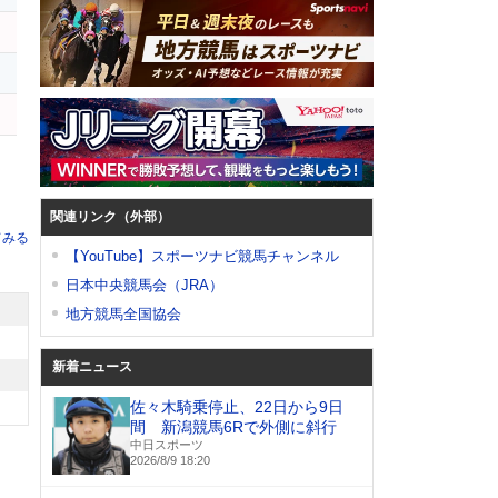
イ
ー
関連リンク（外部）
てみる
【YouTube】スポーツナビ競馬チャンネル
日本中央競馬会（JRA）
地方競馬全国協会
新着ニュース
佐々木騎乗停止、22日から9日
間 新潟競馬6Rで外側に斜行
中日スポーツ
2026/8/9 18:20