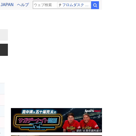
! JAPAN
ヘルプ
フロムダスク CBC賞
検索
レ
r