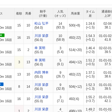
騎手
人気
タイム
通過順
ス
着順
馬番
馬体重
(斤量)
(オッズ)
差
上3F
松山 弘平
14
1:24.6
02-04
15
10
500(+8)
(93.3)
(+1.5)
38.1
0m 16頭
(54.0)
II
川須 栄彦
10
1:54.3
01-01-02
16
15
492(-22)
(58.9)
(+5.1)
41.8
0m 16頭
(56.0)
幸 英明
3
1:46.4
02-02-01
15
2
514(+20)
(5.4)
(+2.0)
39.5
0m 16頭
(55.0)
幸 英明
5
1:51.2
01-01-01
3
13
494(+12)
(9.1)
(+0.5)
37.5
0m 16頭
(56.0)
内田 博幸
9
1:37.1
01-01
13
10
482(-22)
(26.7)
(+1.5)
38.6
0m 16頭
(55.0)
I
川須 栄彦
9
1:52.3
01-01-01
8
14
504(+12)
(32.8)
(+1.3)
39.5
0m 16頭
(56.0)
川須 栄彦
3
1:55.2
01-01-01
16
10
492(-6)
(7.1)
(+3.7)
42.1
0m 16頭
(55.0)
川須 栄彦
4
1:49.2
01-01-01
1
2
498(+10)