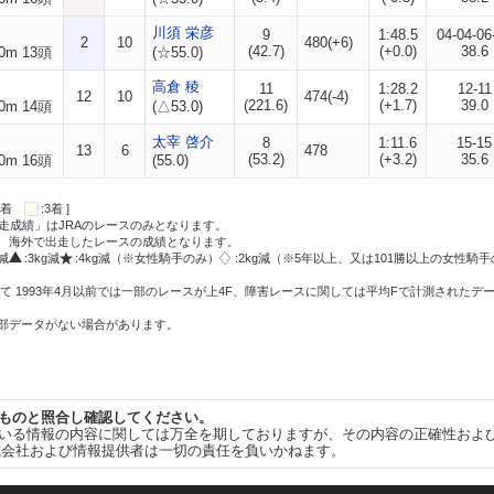
川須 栄彦
9
1:48.5
04-04-06
2
10
480(+6)
(42.7)
(+0.0)
38.6
0m 13頭
(☆55.0)
高倉 稜
11
1:28.2
12-11
12
10
474(-4)
(221.6)
(+1.7)
39.0
0m 14頭
(△53.0)
太宰 啓介
8
1:11.6
15-15
13
6
478
(53.2)
(+3.2)
35.6
0m 16頭
(55.0)
:2着
:3着 ]
走成績」はJRAのレースのみとなります。
方、海外で出走したレースの成績となります。
g減
:3kg減
:4kg減（※女性騎手のみ）
:2kg減（※5年以上、又は101勝以上の女性騎手
て 1993年4月以前では一部のレースが上4F、障害レースに関しては平均Fで計測されたデ
一部データがない場合があります。
ものと照合し確認してください。
いる情報の内容に関しては万全を期しておりますが、その内容の正確性およ
式会社および情報提供者は一切の責任を負いかねます。