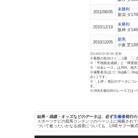
未勝利
2011/06/05
新潟 ダ170
未勝利
2010/12/19
阪神 ダ140
新馬
2010/12/05
小倉 芝120
2014/5/19 00:00 更新
※着順の色分け [
:1着
※「平地競走成績」と「障害競
※「出走レース」はJRA、地
※減量表示は[
:1kg減
:2k
み）] です。
※「上3F」表記のデータについ
す。
※JRA主催以外のレースでは
結果・成績・オッズなどのデータは、必ず
主催者
発行の
スポーツナビの競馬コンテンツのページ上に掲載されて
づいて被ったいかなる損害についても、LINEヤフー株