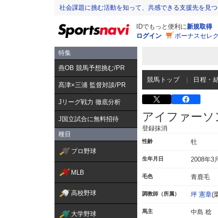
社会課題に挑む活動を知って、共感できる支援先を見つ
IDでもっと便利に
新規取得
ログイン
ボーナスセレク
特集
燕OB 競馬予想挑む/PR
競馬トップ
日程・
髙津×三浦 監督対談/PR
Jリーグ戦力 徹底分析
アイファーソ
J国立試合に無料招待
登録抹消
種目
性齢
牡
プロ野球
生年月日
2008年3
MLB
毛色
青鹿毛
高校野球
調教師（所属）
坪 憲章
(
馬主
中島 稔
大学野球