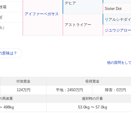
デヒア
牧場
Sister Dot
アイファーペガサス
町
リアルシヤダ
アストライアー
馬 ]
ジユウジアロ
う
の意味は？
他の質問をし
付加賞金
収得賞金
124万円
平地：2450万円
障害：0万円
の馬体重
連対時の斤量
〜 498kg
53.0kg 〜 57.0kg