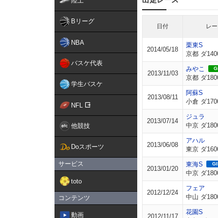
陸上
Bリーグ
日付
レー
NBA
栗東S
2014/05/18
京都 ダ140
バスケ代表
みやこ
GI
2013/11/03
京都 ダ180
学生バスケ
阿蘇S
2013/08/11
小倉 ダ170
NFL
ジュラ
2013/07/14
中京 ダ180
他競技
アハル
2013/06/08
Doスポーツ
東京 ダ160
サービス
東海S
GI
2013/01/20
中京 ダ180
toto
フェア
2012/12/24
中山 ダ180
コンテンツ
花園S
動画
2012/11/17