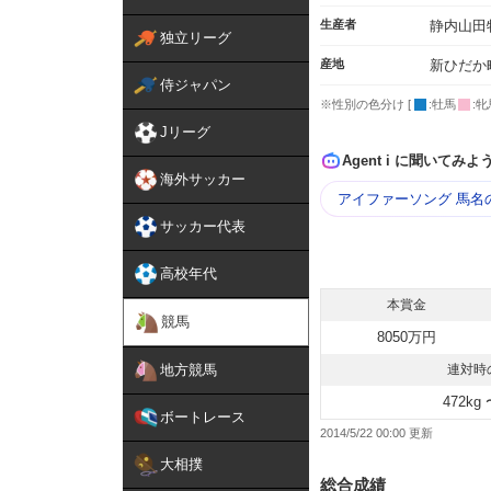
生産者
静内山田
独立リーグ
産地
新ひだか
侍ジャパン
※性別の色分け [
:牡馬
:牝
Jリーグ
Agent i に聞いてみよ
海外サッカー
アイファーソング 馬名
サッカー代表
高校年代
本賞金
競馬
8050万円
地方競馬
連対時
472kg 
ボートレース
2014/5/22 00:00
大相撲
総合成績