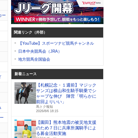
カー
関連リンク（外部）
【YouTube】スポーツナビ競馬チャンネル
日本中央競馬会（JRA）
地方競馬全国協会
新着ニュース
イ
【札幌記念・１週前】マジック
サンズは横山和生騎手騎乗でシ
ャープな伸び 陣営「明らかに
前回よりいい」
馬トク報知
ュ
2026/8/6 18:15
ー
【園田】熊本地震の被災地支援
のため７日に兵庫所属騎手によ
る募金活動実施