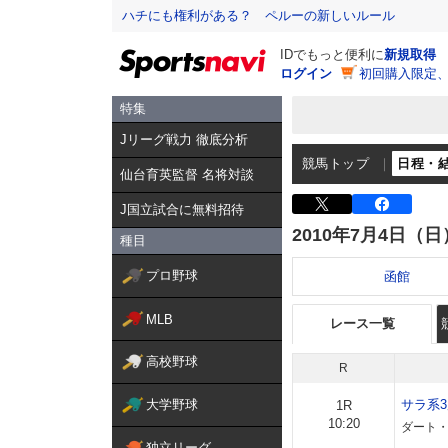
ハチにも権利がある？ ペルーの新しいルール
IDでもっと便利に
新規取得
ログイン
初回購入限定
特集
Jリーグ戦力 徹底分析
競馬トップ
日程・
仙台育英監督 名将対談
J国立試合に無料招待
2010年7月4日（日
種目
プロ野球
函館
MLB
レース一覧
高校野球
R
大学野球
サラ系
1R
10:20
ダート・
独立リーグ