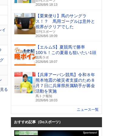
日刊スポーツ
2026/8/6 18:13
【栗東便り】馬のサングラ
ス！？ 馬用ゴーグルは意外と
視界がクリアでした
レイ
日刊スポーツ
2026/8/6 18:09
【エルムS】夏競馬で勝率
ラ
100％！この夏最も狙いたい1頭
競馬ラボ
グ
2026/8/6 18:07
【兵庫アーバン競馬】令和８年
ン
熊本地震の被災者支援のため８
月７日に兵庫県所属騎手が募金
を見る
活動を実施
馬トク報知
2026/8/6 18:03
ニュース一覧
おすすめ記事（Doスポーツ）