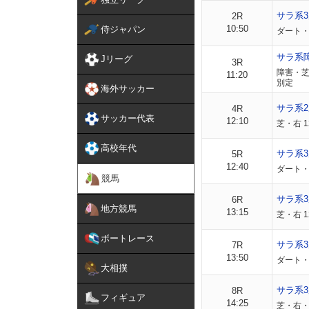
サラ系
2R
10:50
侍ジャパン
ダート・
サラ系
Jリーグ
3R
障害・芝
11:20
別定
海外サッカー
サラ系
4R
サッカー代表
12:10
芝・右 1
高校年代
サラ系
5R
12:40
ダート・
競馬
サラ系
6R
地方競馬
13:15
芝・右 
ボートレース
サラ系3
7R
13:50
ダート・
大相撲
サラ系3
8R
フィギュア
14:25
芝・右・