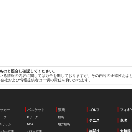
ものと照合し確認してください。
いる情報の内容に関しては万全を期しておりますが、その内容の正確性およ
式会社および情報提供者は一切の責任を負いかねます。
ッカー
バスケット
競馬
ゴルフ
フィギ
リーグ
Bリーグ
競馬
テニス
卓球
外サッカー
NBA
地方競馬
格闘技
大相撲
ッカー代表
バスケ代表