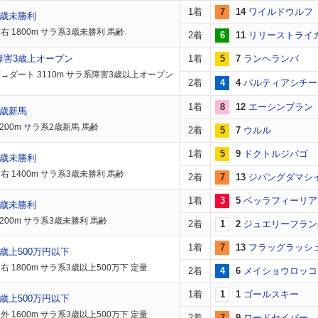
1着
7
14
ワイルドウルフ
3歳未勝利
右 1800m サラ系3歳未勝利 馬齢
2着
6
11
リリーストライ
障害3歳上オープン
1着
5
7
ランヘランバ
→ダート 3110m サラ系障害3歳以上オープン
2着
4
4
パルティアシチー
1着
8
12
エーシンブラン
2歳新馬
200m サラ系2歳新馬 馬齢
2着
5
7
ウルル
1着
5
9
ドクトルジバゴ
3歳未勝利
右 1400m サラ系3歳未勝利 馬齢
2着
7
13
ジパングダマシ
1着
3
5
ベッラフィーリア
3歳未勝利
1200m サラ系3歳未勝利 馬齢
2着
1
2
ジュエリーフラン
1着
7
13
フラッグラッシ
歳上500万円以下
右 1800m サラ系3歳以上500万下 定量
2着
4
6
メイショウロッコ
1着
1
1
ゴールスキー
歳上500万円以下
外 1600m サラ系3歳以上500万下 定量
2着
7
9
ロードセイバー