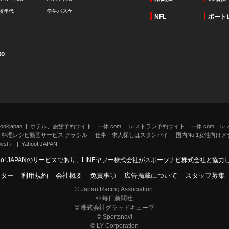
校年代
学生バスケ
NFL
ボート
to
kjapan
ホテル、旅館予約サイト 一休.com
レストラン予約サイト 一休.com レ
料理レシピ動画サービス クラシル
仕事・求人探しはスタンバイ
国内No.1女性向けメデ
st」
Yahoo! JAPAN
oo! JAPANのサービスであり、LINEヤフー株式会社がスポーツナビ株式会社と協
ンター
-
利用規約
-
会社概要
-
免責事項
-
広告掲載について
-
スタッフ募集
© Japan Racing Association.
© 毎日新聞社
© 株式会社グラッドキューブ
© Sportsnavi
© LY Corporation