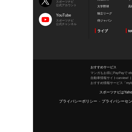
スポーツナビ
公式アカウント
大学野球
高
独立リーグ
YouTube
スポーツナビ
侍ジャパン
公式チャンネル
ライブ
to
おすすめサービス
マンガもお得にPayPayで eboo
自動車情報サイトcarview!
おすすめ情報サービス「mybe
スポーツナビはYah
プライバシーポリシー
-
プライバシーセ