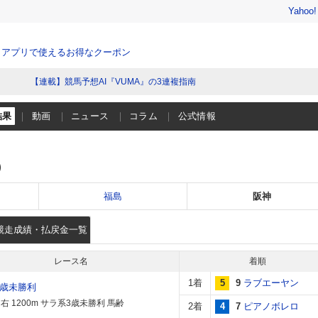
Yahoo
、アプリで使えるお得なクーポン
【連載】競馬予想AI『VUMA』の3連複指南
結果
動画
ニュース
コラム
公式情報
）
福島
阪神
競走成績・払戻金一覧
レース名
着順
1着
5
9
ラブエーヤン
3歳未勝利
右 1200m サラ系3歳未勝利 馬齢
2着
4
7
ピアノボレロ