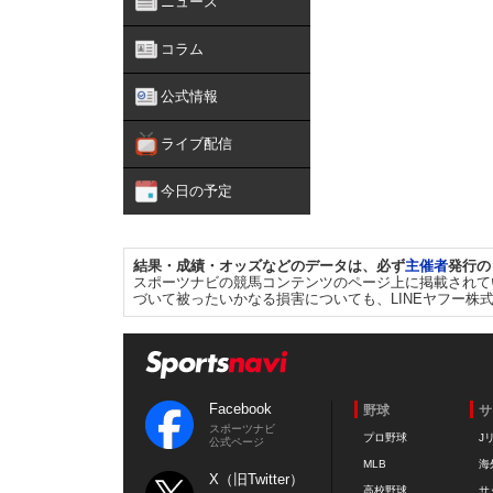
ニュース
コラム
公式情報
ライブ配信
今日の予定
結果・成績・オッズなどのデータは、必ず
主催者
発行の
スポーツナビの競馬コンテンツのページ上に掲載されて
づいて被ったいかなる損害についても、LINEヤフー株
Facebook
野球
サ
スポーツナビ
プロ野球
J
公式ページ
MLB
海
X（旧Twitter）
高校野球
サ