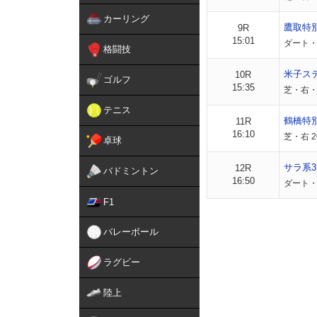
カーリング
鷹取特
9R
15:01
ダート・右
格闘技
米子ス
10R
ゴルフ
15:35
芝・右・
テニス
鶴橋特
11R
16:10
芝・右 2
卓球
サラ系3
12R
バドミントン
16:50
ダート・
F1
バレーボール
ラグビー
陸上