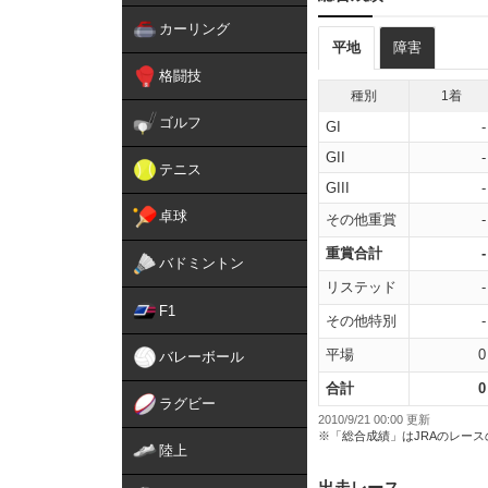
カーリング
平地
障害
格闘技
種別
1着
ゴルフ
GI
-
GII
-
テニス
GIII
-
卓球
その他重賞
-
重賞合計
-
バドミントン
リステッド
-
F1
その他特別
-
平場
0
バレーボール
合計
0
ラグビー
2010/9/21 00:00 更新
※「総合成績」はJRAのレー
陸上
出走レース