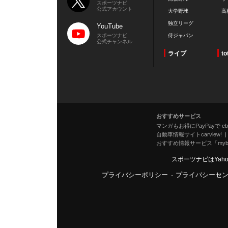
スポーツナビ
公式アカウント
大学野球
高
独立リーグ
YouTube
スポーツナビ
侍ジャパン
公式チャンネル
ライブ
to
おすすめサービス
マンガもお得にPayPayで eboo
自動車情報サイトcarview!
おすすめ情報サービス「mybe
スポーツナビはYah
プライバシーポリシー
-
プライバシーセ