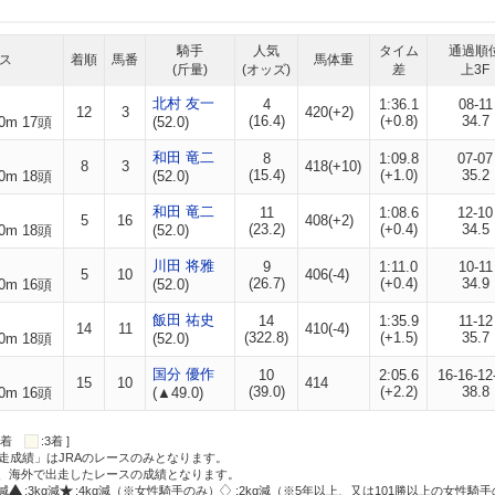
騎手
人気
タイム
通過順
ス
着順
馬番
馬体重
(斤量)
(オッズ)
差
上3F
北村 友一
4
1:36.1
08-11
12
3
420(+2)
(16.4)
(+0.8)
34.7
0m 17頭
(52.0)
和田 竜二
8
1:09.8
07-07
8
3
418(+10)
(15.4)
(+1.0)
35.2
0m 18頭
(52.0)
和田 竜二
11
1:08.6
12-10
5
16
408(+2)
(23.2)
(+0.4)
34.5
0m 18頭
(52.0)
川田 将雅
9
1:11.0
10-11
5
10
406(-4)
(26.7)
(+0.4)
34.9
0m 16頭
(52.0)
飯田 祐史
14
1:35.9
11-12
14
11
410(-4)
(322.8)
(+1.5)
35.7
0m 18頭
(52.0)
国分 優作
10
2:05.6
16-16-12
15
10
414
(39.0)
(+2.2)
38.8
0m 16頭
(▲49.0)
:2着
:3着 ]
走成績」はJRAのレースのみとなります。
方、海外で出走したレースの成績となります。
g減
:3kg減
:4kg減（※女性騎手のみ）
:2kg減（※5年以上、又は101勝以上の女性騎手