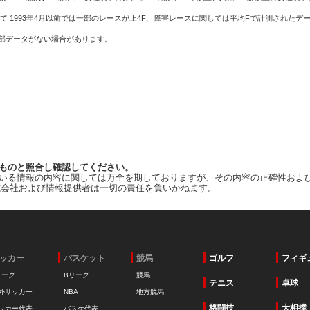
て 1993年4月以前では一部のレースが上4F、障害レースに関しては平均Fで計測されたデ
一部データがない場合があります。
ものと照合し確認してください。
いる情報の内容に関しては万全を期しておりますが、その内容の正確性およ
式会社および情報提供者は一切の責任を負いかねます。
ッカー
バスケット
競馬
ゴルフ
フィギ
リーグ
Bリーグ
競馬
テニス
卓球
外サッカー
NBA
地方競馬
格闘技
大相撲
ッカー代表
バスケ代表