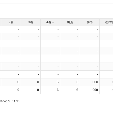
2着
3着
4着～
出走
勝率
連対
-
-
-
-
-
-
-
-
-
-
-
-
-
-
-
-
-
-
-
-
-
-
-
-
-
-
-
-
-
-
-
-
-
-
-
0
0
6
6
.000
0
0
6
6
.000
スのみとなります。