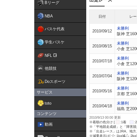
Bリーグ
NBA
日付
レー
未勝利
バスケ代表
2010/09/12
阪神 芝160
学生バスケ
未勝利
2010/08/15
小倉 芝120
NFL
未勝利
2010/07/18
小倉 芝120
他競技
未勝利
2010/07/04
阪神 芝120
Doスポーツ
未勝利
2010/05/16
サービス
京都 芝160
toto
未勝利
2010/04/18
福島 芝200
コンテンツ
2010/9/13 00:00 更新
※着順の色分け [
:1着
動画
※「平地競走成績」と「障害競
※「出走レース」はJRA、地
※減量表示は[
:1kg減
:2k