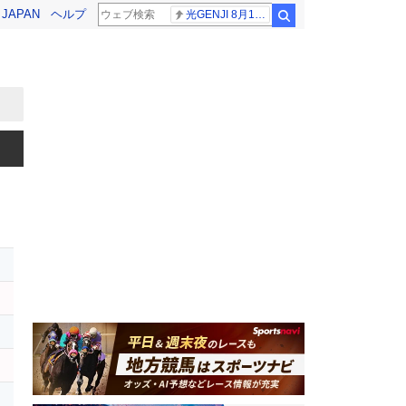
! JAPAN
ヘルプ
光GENJI 8月19日
検索