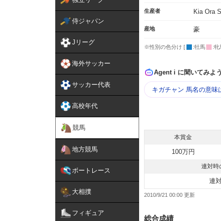
生産者
Kia Ora 
侍ジャパン
産地
豪
Jリーグ
※性別の色分け [
:牡馬
:牝
海外サッカー
Agent i に聞いてみよ
サッカー代表
キガチャン 馬名の意味
高校年代
競馬
本賞金
地方競馬
100万円
連対時
ボートレース
連
大相撲
2010/9/21 00:00
フィギュア
総合成績