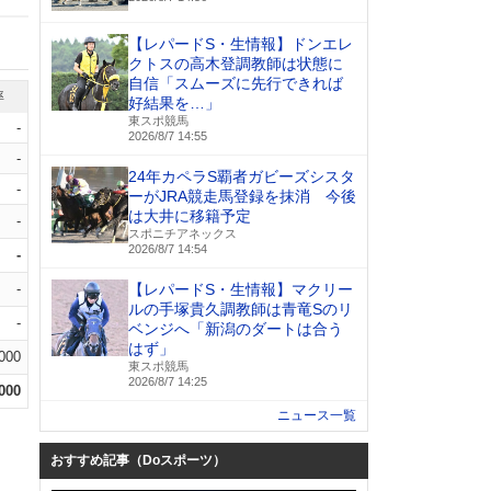
【レパードS・生情報】ドンエレ
クトスの高木登調教師は状態に
自信「スムーズに先行できれば
率
好結果を…」
東スポ競馬
-
2026/8/7 14:55
-
24年カペラS覇者ガビーズシスタ
-
ーがJRA競走馬登録を抹消 今後
は大井に移籍予定
-
スポニチアネックス
2026/8/7 14:54
-
-
【レパードS・生情報】マクリー
ルの手塚貴久調教師は青竜Sのリ
-
ベンジへ「新潟のダートは合う
はず」
.000
東スポ競馬
2026/8/7 14:25
.000
ニュース一覧
おすすめ記事（Doスポーツ）