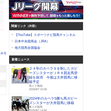
関連リンク（外部）
【YouTube】スポーツナビ競馬チャンネル
日本中央競馬会（JRA）
地方競馬全国協会
てみる
新着ニュース
２４年のカペラＳを制したガビ
ーズシスターがＪＲＡ競走馬登
録を抹消 今後は大井競馬に移
籍予定
馬トク報知
2026/8/7 15:06
2024年のカペラS勝ち馬ガビー
ズシスターが大井競馬に移籍
東スポ競馬
2026/8/7 14:56