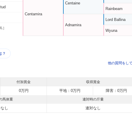
Centaine
Stud
Rainbeam
Centamira
Lord Ballina
Adnamira
馬 ]
Wyuna
う
は？
他の質問をし
付加賞金
収得賞金
0万円
平地：0万円
障害：0万円
の馬体重
連対時の斤量
対なし
連対なし