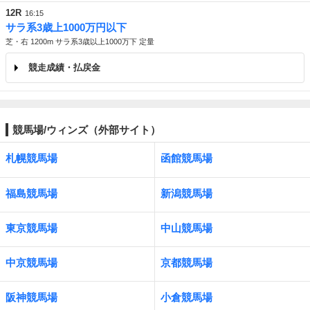
12R
16:15
サラ系3歳上1000万円以下
芝・右 1200m サラ系3歳以上1000万下 定量
競走成績・払戻金
競馬場/ウィンズ（外部サイト）
札幌競馬場
函館競馬場
福島競馬場
新潟競馬場
東京競馬場
中山競馬場
中京競馬場
京都競馬場
阪神競馬場
小倉競馬場