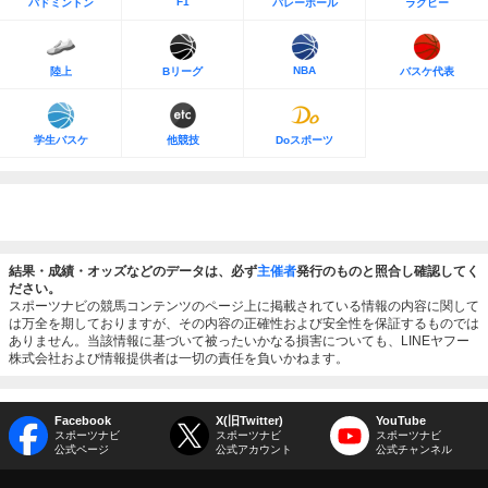
F1
バドミントン
バレーボール
ラグビー
NBA
陸上
Bリーグ
バスケ代表
学生バスケ
他競技
Doスポーツ
結果・成績・オッズなどのデータは、必ず
主催者
発行のものと照合し確認してく
ださい。
スポーツナビの競馬コンテンツのページ上に掲載されている情報の内容に関して
は万全を期しておりますが、その内容の正確性および安全性を保証するものでは
ありません。当該情報に基づいて被ったいかなる損害についても、LINEヤフー
株式会社および情報提供者は一切の責任を負いかねます。
Facebook
X(旧Twitter)
YouTube
スポーツナビ
スポーツナビ
スポーツナビ
公式ページ
公式アカウント
公式チャンネル