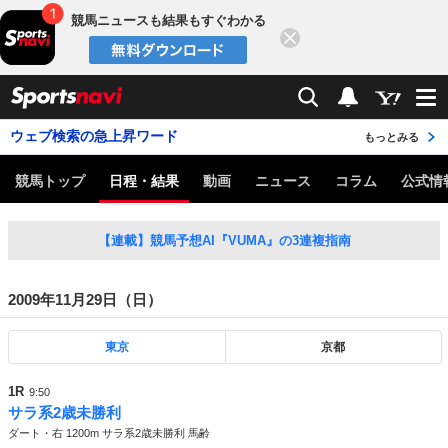
競馬ニュースも結果もすぐわかる
閉じる
スポーツナビ
検索
通知
ウェブ検索の急上昇ワード
もっとみる
競馬トップ
日程・結果
動画
ニュース
コラム
公式情
【連載】競馬予想AI『VUMA』の3連複指南
2009年11月29日（日）
東京
京都
1R
9:50
サラ系2歳未勝利
ダート・右 1200m サラ系2歳未勝利 馬齢