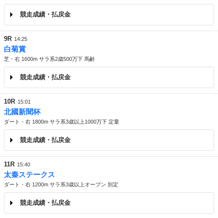
競走成績・払戻金
9R
14:25
白菊賞
芝・右 1600m サラ系2歳500万下 馬齢
競走成績・払戻金
10R
15:01
北國新聞杯
ダート・右 1800m サラ系3歳以上1000万下 定量
競走成績・払戻金
※ 10番「キングアレキサンダ」号が競走除外のため、返還があります。ご注意ください。
11R
15:40
太秦ステークス
ダート・右 1200m サラ系3歳以上オープン 別定
競走成績・払戻金