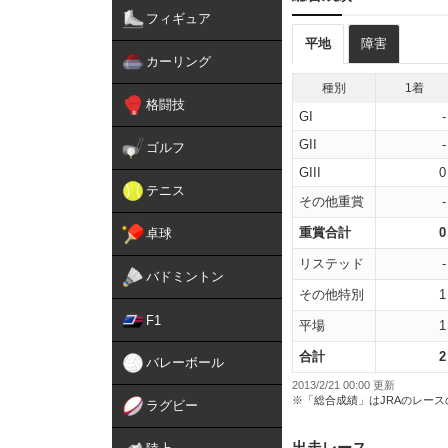
フィギュア
平地
障害
カーリング
種別
1着
格闘技
GI
-
GII
-
ゴルフ
GIII
0
テニス
その他重賞
-
重賞合計
0
卓球
リステッド
-
バドミントン
その他特別
1
F1
平場
1
合計
2
バレーボール
2013/2/21 00:00 更新
※「総合成績」はJRAのレー
ラグビー
出走レース