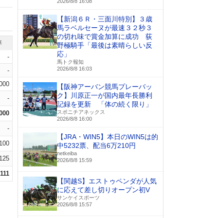
2026/8/8 16:08
【新潟６Ｒ・三面川特別】３歳
馬ラベルセーヌが最速３２秒３
の切れ味で賞金加算に成功 荻
率
野極騎手「最後は素晴らしい反
応」
-
馬トク報知
2026/8/8 16:03
-
.000
【阪神アーバン競馬プレーバッ
ク】川原正一が国内最年長勝利
-
記録を更新 「体の続く限り」
スポニチアネックス
.000
2026/8/8 16:00
-
【JRA・WIN5】本日のWIN5は的
.100
中5232票、配当6万210円
netkeiba
.125
2026/8/8 15:59
.111
【関越S】エストゥペンダが人気
に応えて差し切りオープン初V
サンケイスポーツ
2026/8/8 15:57