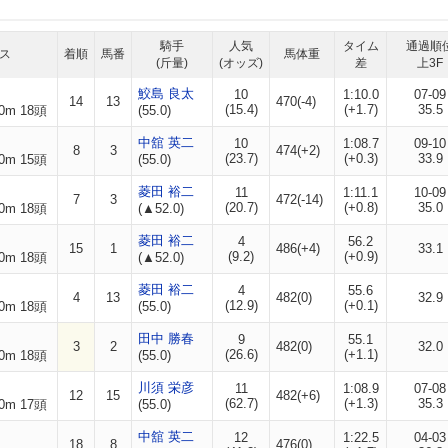
騎手
人気
タイム
通過順
ス
着順
馬番
馬体重
(斤量)
(オッズ)
差
上3F
鮫島 良太
10
1:10.0
07-09
14
13
470(-4)
(15.4)
(+1.7)
35.5
0m 18頭
(55.0)
中舘 英二
10
1:08.7
09-10
8
3
474(+2)
(23.7)
(+0.3)
33.9
0m 15頭
(55.0)
菱田 裕二
11
1:11.1
10-09
7
3
472(-14)
(20.7)
(+0.8)
35.0
0m 18頭
(▲52.0)
菱田 裕二
4
56.2
15
1
486(+4)
33.1
(9.2)
(+0.9)
0m 18頭
(▲52.0)
菱田 裕二
4
55.6
4
13
482(0)
32.9
(12.9)
(+0.1)
0m 18頭
(55.0)
田中 勝春
9
55.1
3
2
482(0)
32.0
(26.6)
(+1.1)
0m 18頭
(55.0)
川須 栄彦
11
1:08.9
07-08
12
15
482(+6)
(62.7)
(+1.3)
35.3
0m 17頭
(55.0)
中舘 英二
12
1:22.5
04-03
18
8
476(0)