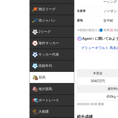
ーシング
独立リーグ
生産者
ノーザン
侍ジャパン
産地
安平町
※性別の色分け [
:牡馬
:牝
Jリーグ
Agent i に聞いてみよ
海外サッカー
グリューネワルト 馬名
サッカー代表
高校年代
本賞金
競馬
3040万円
地方競馬
連対時
450kg 
ボートレース
2013/2/21 00:00
大相撲
総合成績