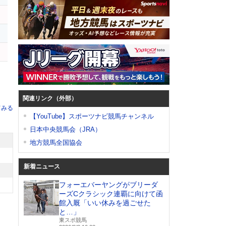
関連リンク（外部）
てみる
【YouTube】スポーツナビ競馬チャンネル
日本中央競馬会（JRA）
地方競馬全国協会
新着ニュース
フォーエバーヤングがブリーダ
ーズCクラシック連覇に向けて函
館入厩「いい休みを過ごせた
と…」
東スポ競馬