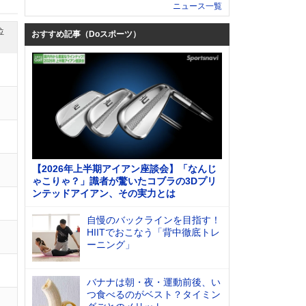
ニュース一覧
位
おすすめ記事（Doスポーツ）
【2026年上半期アイアン座談会】「なんじ
ゃこりゃ？」識者が驚いたコブラの3Dプリ
ンテッドアイアン、その実力とは
自慢のバックラインを目指す！
HIITでおこなう「背中徹底トレ
ーニング」
バナナは朝・夜・運動前後、い
つ食べるのがベスト？タイミン