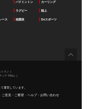
バドミントン
カーリング
ラグビー
陸上
レース
他競技
Doスポーツ
ストラン
ィア TRILL
力して運営しています。
-
ご意見・ご要望
-
ヘルプ・お問い合わせ