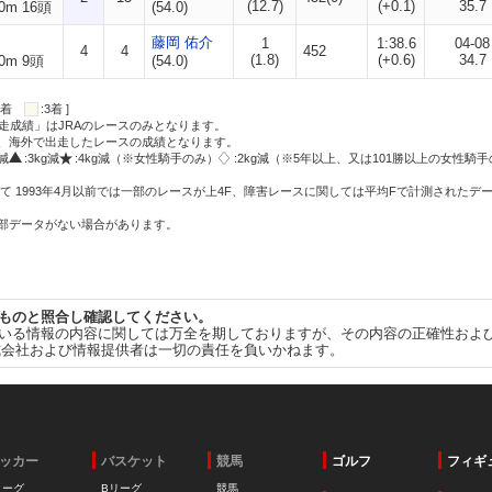
(12.7)
(+0.1)
35.7
0m 16頭
(54.0)
藤岡 佑介
1
1:38.6
04-08
4
4
452
(1.8)
(+0.6)
34.7
0m 9頭
(54.0)
:2着
:3着 ]
走成績」はJRAのレースのみとなります。
方、海外で出走したレースの成績となります。
g減
:3kg減
:4kg減（※女性騎手のみ）
:2kg減（※5年以上、又は101勝以上の女性騎手
て 1993年4月以前では一部のレースが上4F、障害レースに関しては平均Fで計測されたデ
一部データがない場合があります。
ものと照合し確認してください。
いる情報の内容に関しては万全を期しておりますが、その内容の正確性およ
式会社および情報提供者は一切の責任を負いかねます。
ッカー
バスケット
競馬
ゴルフ
フィギ
リーグ
Bリーグ
競馬