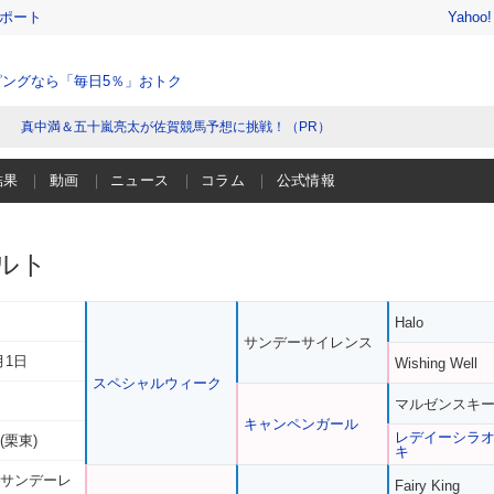
レポート
Yahoo
ングなら「毎日5％」おトク
真中満＆五十嵐亮太が佐賀競馬予想に挑戦！（PR）
結果
動画
ニュース
コラム
公式情報
ルト
Halo
サンデーサイレンス
月1日
Wishing Well
スペシャルウィーク
マルゼンスキ
キャンペンガール
レデイーシラ
(栗東)
キ
 サンデーレ
Fairy King