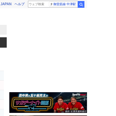
! JAPAN
ヘルプ
御堂筋線 中津駅
検索
ー
オ