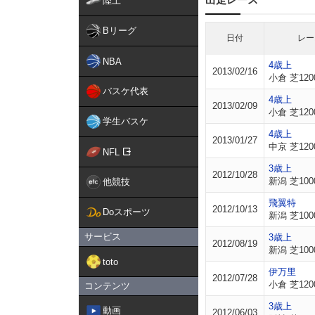
陸上
Bリーグ
日付
レー
NBA
4歳上
2013/02/16
小倉 芝120
バスケ代表
4歳上
2013/02/09
小倉 芝120
学生バスケ
4歳上
2013/01/27
中京 芝120
NFL
3歳上
2012/10/28
新潟 芝100
他競技
飛翼特
2012/10/13
Doスポーツ
新潟 芝100
サービス
3歳上
2012/08/19
新潟 芝100
toto
伊万里
2012/07/28
小倉 芝120
コンテンツ
3歳上
動画
2012/06/03