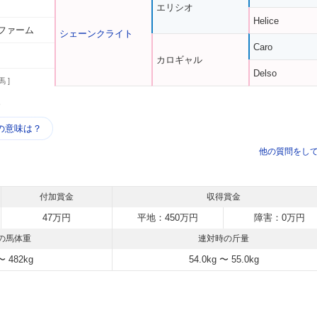
エリシオ
Helice
ファーム
シェーンクライト
Caro
カロギャル
Delso
馬 ]
う
の意味は？
他の質問をし
付加賞金
収得賞金
47万円
平地：450万円
障害：0万円
の馬体重
連対時の斤量
〜 482kg
54.0kg 〜 55.0kg