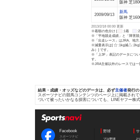
阪神 芝180
新馬
2009/09/13
阪神 芝160
2013/2/18 00:00 更新
※着順の色分け [
:1着
※「平地競走成績」と「障害競
※「出走レース」はJRA、地
※減量表示は[
:1kg減
:2k
み）] です。
※「上3F」表記のデータについ
す。
※JRA主催以外のレースでは
結果・成績・オッズなどのデータは、必ず
主催者
発行の
スポーツナビの競馬コンテンツのページ上に掲載されて
づいて被ったいかなる損害についても、LINEヤフー株
Facebook
野球
サ
スポーツナビ
プロ野球
J