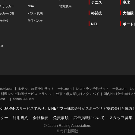
テニス
卓球
外サッカー
NBA
地方競馬
格闘技
大相撲
ッカー代表
バスケ代表
校年代
学生バスケ
NFL
ボート
to
kjapan
ホテル、旅館予約サイト 一休.com
レストラン予約サイト 一休.com レ
料理レシピ動画サービス クラシル
仕事・求人探しはスタンバイ
国内No.1女性向けメデ
st」
Yahoo! JAPAN
oo! JAPANのサービスであり、LINEヤフー株式会社がスポーツナビ株式会社と協
ンター
-
利用規約
-
会社概要
-
免責事項
-
広告掲載について
-
スタッフ募集
© Japan Racing Association.
© 毎日新聞社