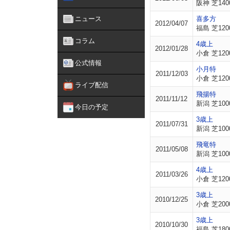
阪神 芝140
ニュース
喜多方
2012/04/07
福島 芝120
コラム
4歳上
2012/01/28
小倉 芝120
公式情報
小月特
2011/12/03
小倉 芝120
ライブ配信
飛揚特
2011/11/12
新潟 芝100
今日の予定
3歳上
2011/07/31
新潟 芝100
飛竜特
2011/05/08
新潟 芝100
4歳上
2011/03/26
小倉 芝120
3歳上
2010/12/25
小倉 芝200
3歳上
2010/10/30
福島 芝180