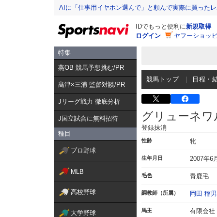
AIに「仕事用イヤホン選んで」と頼んで実際に買った
IDでもっと便利に
新規取得
ログイン
ヤフーショッピ
特集
燕OB 競馬予想挑む/PR
競馬トップ
日程・
髙津×三浦 監督対談/PR
Jリーグ戦力 徹底分析
グリューネワ
J国立試合に無料招待
登録抹消
種目
性齢
牝
プロ野球
生年月日
2007年6
MLB
毛色
青鹿毛
高校野球
調教師（所属）
岡田 稲男
馬主
有限会社
大学野球