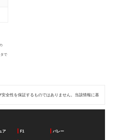
の
ータで
び安全性を保証するものではありません。当該情報に基
ュア
F1
バレー