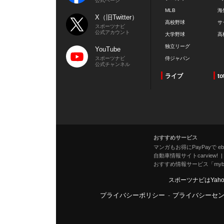
公式ページ
MLB
海
X（旧Twitter）
高校野球
サ
スポーツナビ
公式アカウント
大学野球
高
独立リーグ
YouTube
スポーツナビ
侍ジャパン
公式チャンネル
ライブ
to
おすすめサービス
マンガもお得にPayPayで eboo
自動車情報サイトcarview!
おすすめ情報サービス「mybe
スポーツナビはYah
プライバシーポリシー
-
プライバシーセ