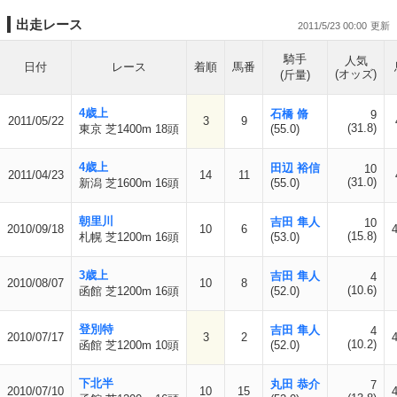
出走レース
2011/5/23 00:00
騎手
人気
日付
レース
着順
馬番
(オッズ)
(斤量)
4歳上
石橋 脩
9
2011/05/22
3
9
(31.8)
東京 芝1400m 18頭
(55.0)
4歳上
田辺 裕信
10
2011/04/23
14
11
(31.0)
新潟 芝1600m 16頭
(55.0)
朝里川
吉田 隼人
10
2010/09/18
10
6
(15.8)
札幌 芝1200m 16頭
(53.0)
3歳上
吉田 隼人
4
2010/08/07
10
8
(10.6)
函館 芝1200m 16頭
(52.0)
登別特
吉田 隼人
4
2010/07/17
3
2
(10.2)
函館 芝1200m 10頭
(52.0)
下北半
丸田 恭介
7
2010/07/10
10
15