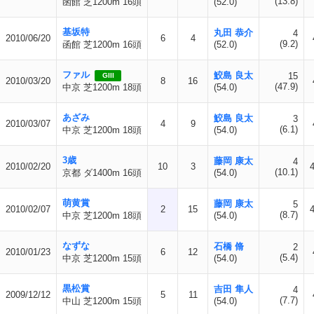
(13.8)
函館 芝1200m 16頭
(52.0)
基坂特
丸田 恭介
4
2010/06/20
6
4
(9.2)
函館 芝1200m 16頭
(52.0)
ファル
鮫島 良太
15
GIII
2010/03/20
8
16
(47.9)
中京 芝1200m 18頭
(54.0)
あざみ
鮫島 良太
3
2010/03/07
4
9
(6.1)
中京 芝1200m 18頭
(54.0)
3歳
藤岡 康太
4
2010/02/20
10
3
(10.1)
京都 ダ1400m 16頭
(54.0)
萌黄賞
藤岡 康太
5
2010/02/07
2
15
(8.7)
中京 芝1200m 18頭
(54.0)
なずな
石橋 脩
2
2010/01/23
6
12
(5.4)
中京 芝1200m 15頭
(54.0)
黒松賞
吉田 隼人
4
2009/12/12
5
11
(7.7)
中山 芝1200m 15頭
(54.0)