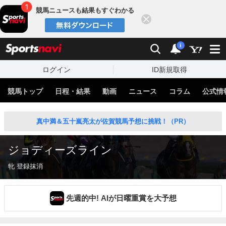
競馬ニュースも結果もすぐわかる
閉じる
スポーツナビ
検索
通知
i
ログイン
ID新規取得
競馬トップ
日程・結果
動画
ニュース
コラム
公式情
真中満＆五十嵐亮太が佐賀競馬予想に挑戦！（PR）
ジョディーズライン
牝 登録抹消
先週的中! AIが日曜重賞を大予想