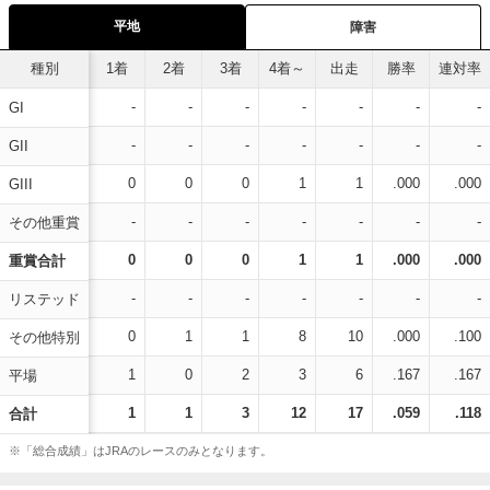
平地
障害
種別
1着
2着
3着
4着～
出走
勝率
連対率
-
-
-
-
-
-
-
GI
-
-
-
-
-
-
-
GII
0
0
0
1
1
.000
.000
GIII
-
-
-
-
-
-
-
その他重賞
0
0
0
1
1
.000
.000
重賞合計
-
-
-
-
-
-
-
リステッド
0
1
1
8
10
.000
.100
その他特別
1
0
2
3
6
.167
.167
平場
1
1
3
12
17
.059
.118
合計
※「総合成績」はJRAのレースのみとなります。