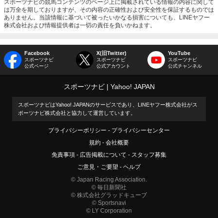
スポーツナビの競馬コンテンツのページ上に掲載されている情報の内容に関して
は万全を期しておりますが、その内容の正確性および安全性を保証するものでは
ありません。当該情報に基づいて被ったいかなる損害についても、LINEヤフー
株式会社および情報提供者は一切の責任を負いかねます。
Facebook
X(旧Twitter)
YouTube
スポーツナビ
スポーツナビ
スポーツナビ
公式ページ
公式アカウント
公式チャンネル
スポーツナビ
Yahoo! JAPAN
スポーツナビはYahoo! JAPANのサービスであり、LINEヤフー株式会社がス
ポーツナビ株式会社と協力して運営しています。
プライバシーポリシー
プライバシーセンター
規約
会社概要
免責事項
広告掲載について
スタッフ募集
ご意見・ご要望
ヘルプ
© Japan Racing Association.
© 毎日新聞社
© 株式会社グラッドキューブ
© Sportsnavi
© LY Corporation