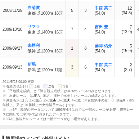
白菊賞
中舘 英二
12
2009/11/29
5
3
(34.8)
京都 芝1600m 18頭
(54.0)
サフラ
吉田 豊
7
2009/10/18
7
4
(13.9)
東京 芝1400m 16頭
(54.0)
未勝利
藤岡 佑介
5
2009/09/27
1
8
(15.9)
阪神 芝1200m 16頭
(54.0)
新馬
中舘 英二
2
2009/09/13
3
6
(2.7)
新潟 芝1200m 11頭
(54.0)
2011/5/23 00:00 更新
※着順の色分け [
:1着
:2着
:3着 ]
※「平地競走成績」と「障害競走成績」はJRAのレースのみとなります。
※「出走レース」はJRA、地方、海外で出走したレースの成績となります。
※減量表示は[
:1kg減
:2kg減
:3kg減
:4kg減（※女性騎手のみ）
:2kg減（※5
年以上、又は101勝以上の女性騎手のみ）] です。
※「上3F」表記のデータについて 1993年4月以前では一部のレースが上4F、障害レー
スに関しては平均Fで計測されたデータです。
※JRA主催以外のレースでは一部データがない場合があります。
競馬場/ウィンズ（外部サイト）