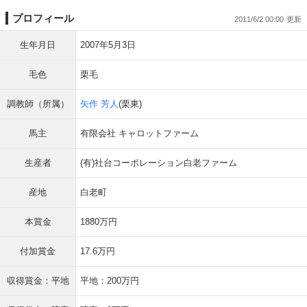
プロフィール
2011/6/2 00:00
生年月日
2007年5月3日
毛色
栗毛
調教師（所属）
矢作 芳人
(栗東)
馬主
有限会社 キャロットファーム
生産者
(有)社台コーポレーション白老ファーム
産地
白老町
本賞金
1880万円
付加賞金
17.6万円
収得賞金：平地
平地：200万円