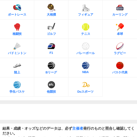
ボートレース
大相撲
フィギュア
カーリング
格闘技
ゴルフ
テニス
卓球
F1
バドミントン
バレーボール
ラグビー
NBA
陸上
Bリーグ
バスケ代表
学生バスケ
他競技
Doスポーツ
結果・成績・オッズなどのデータは、必ず
主催者
発行のものと照合し確認してく
ださい。