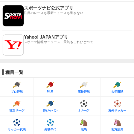
スポーツナビ公式アプリ
注目のレースも最新ニュースも逃さない
Yahoo! JAPANアプリ
スポーツ情報やニュース、天気もこれひとつで
種目一覧
MLB
プロ野球
高校野球
大学野球
独立リーグ
侍ジャパン
Jリーグ
海外サッカー
サッカー代表
高校年代
競馬
地方競馬