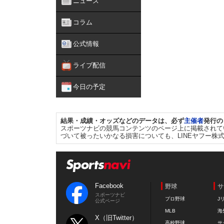
ニュース
コラム
公式情報
ライブ配信
今日の予定
結果・成績・オッズなどのデータは、必ず
主催者
発行の
スポーツナビの競馬コンテンツのページ上に掲載されて
づいて被ったいかなる損害についても、LINEヤフー株
Facebook
野球
サ
スポーツナビ
プロ野球
J
公式ページ
MLB
海
X（旧Twitter）
高校野球
サ