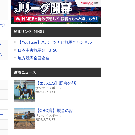
ーク
関連リンク（外部）
【YouTube】スポーツナビ競馬チャンネル
ノ
日本中央競馬会（JRA）
ン
地方競馬全国協会
新着ニュース
【エルムS】厩舎の話
サンケイスポーツ
2026/8/7 8:41
【CBC賞】厩舎の話
ー
サンケイスポーツ
2026/8/7 8:37
ー