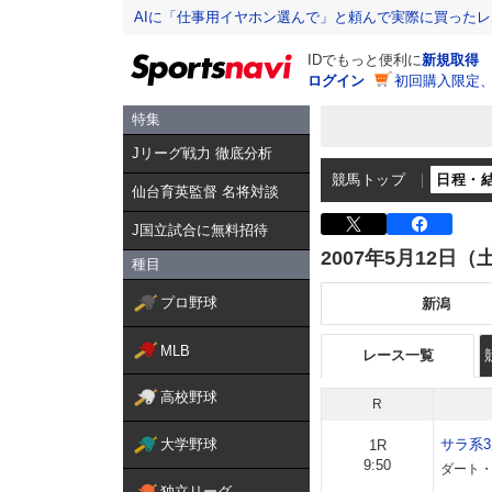
AIに「仕事用イヤホン選んで」と頼んで実際に買った
IDでもっと便利に
新規取得
ログイン
初回購入限定
特集
Jリーグ戦力 徹底分析
競馬トップ
日程・
仙台育英監督 名将対談
J国立試合に無料招待
2007年5月12日（
種目
プロ野球
新潟
MLB
レース一覧
高校野球
R
大学野球
サラ系
1R
9:50
ダート・
独立リーグ