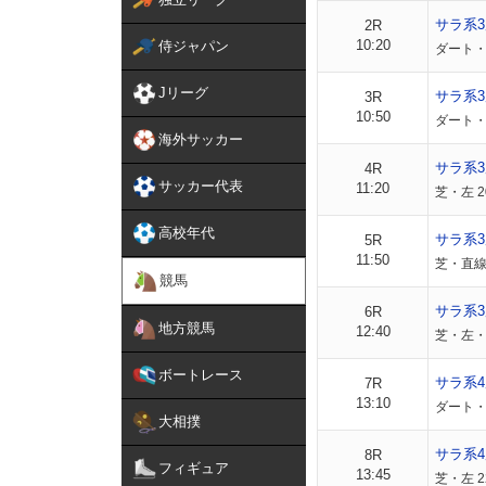
サラ系
2R
10:20
侍ジャパン
ダート・
Jリーグ
サラ系
3R
10:50
ダート・
海外サッカー
サラ系
4R
サッカー代表
11:20
芝・左 
高校年代
サラ系
5R
11:50
芝・直線
競馬
サラ系
6R
地方競馬
12:40
芝・左・
ボートレース
サラ系4
7R
13:10
ダート・
大相撲
サラ系4
8R
フィギュア
13:45
芝・左 2