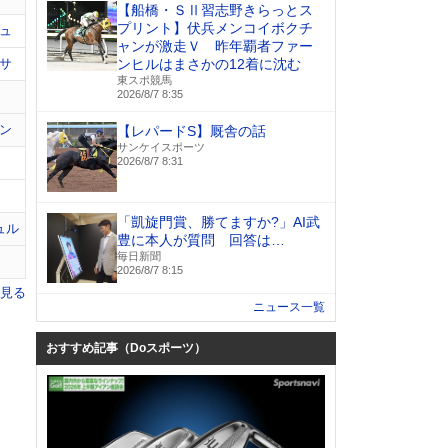
【船橋・ＳⅡ習志野きらっとス
プリント】伏兵メンコイボクチ
ュ
ャンが激走Ｖ 昨年覇者ファー
サ
ンヒルはまさかの12着に沈む
東スポ競馬
2026/8/7 8:35
ン
【レパードS】厩舎の話
サンケイスポーツ
2026/8/7 8:31
「凱旋門賞、勝てますか?」AI武
ュル
豊に本人が質問 回答は…
毎日新聞
2026/8/7 8:15
を見る
ニュース一覧
おすすめ記事（Doスポーツ）