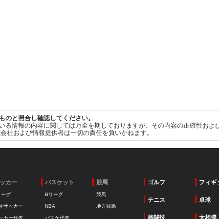
ものと照合し確認してください。
いる情報の内容に関しては万全を期しておりますが、その内容の正確性およ
式会社および情報提供者は一切の責任を負いかねます。
ッカー
バスケット
競馬
ゴルフ
フィギ
リーグ
Bリーグ
競馬
テニス
卓球
外サッカー
NBA
地方競馬
格闘技
大相撲
ッカー代表
バスケ代表