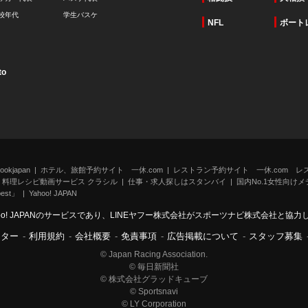
校年代
学生バスケ
NFL
ボート
to
kjapan
ホテル、旅館予約サイト 一休.com
レストラン予約サイト 一休.com レ
料理レシピ動画サービス クラシル
仕事・求人探しはスタンバイ
国内No.1女性向けメデ
st」
Yahoo! JAPAN
oo! JAPANのサービスであり、LINEヤフー株式会社がスポーツナビ株式会社と協
ンター
-
利用規約
-
会社概要
-
免責事項
-
広告掲載について
-
スタッフ募集
© Japan Racing Association.
© 毎日新聞社
© 株式会社グラッドキューブ
© Sportsnavi
© LY Corporation