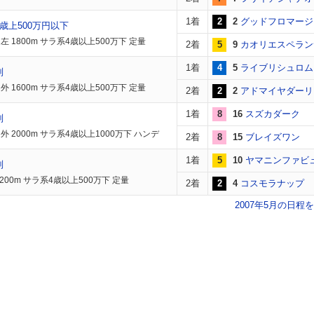
1着
2
2
グッドフロマージ
歳上500万円以下
左 1800m サラ系4歳以上500万下 定量
2着
5
9
カオリエスペラン
1着
4
5
ライブリシュロム
別
外 1600m サラ系4歳以上500万下 定量
2着
2
2
アドマイヤダーリ
1着
8
16
スズカダーク
別
外 2000m サラ系4歳以上1000万下 ハンデ
2着
8
15
ブレイズワン
1着
5
10
ヤマニンファビ
別
200m サラ系4歳以上500万下 定量
2着
2
4
コスモラナップ
2007年5月の日程