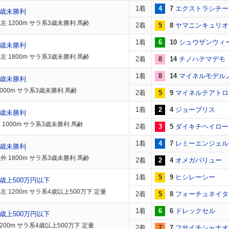
1着
4
7
エクストラシチー
3歳未勝利
左 1200m サラ系3歳未勝利 馬齢
2着
5
8
ヤマニンキュリオ
1着
6
10
シュウザンウィ
3歳未勝利
左 1800m サラ系3歳未勝利 馬齢
2着
8
14
チノハテマデモ
1着
8
14
マイネルモデル
3歳未勝利
2000m サラ系3歳未勝利 馬齢
2着
5
9
マイネルテアトロ
1着
2
4
ジョーブリス
3歳未勝利
 1000m サラ系3歳未勝利 馬齢
2着
3
5
ダイキチヘイロー
1着
4
7
レミーエンジェル
3歳未勝利
外 1800m サラ系3歳未勝利 馬齢
2着
2
4
オメガバリュー
1着
5
9
ヒシレーシー
歳上500万円以下
左 1200m サラ系4歳以上500万下 定量
2着
5
8
フォーチュネイタ
1着
6
6
ドレックセル
歳上500万円以下
200m サラ系4歳以上500万下 定量
2着
7
7
フサイチシャナオ