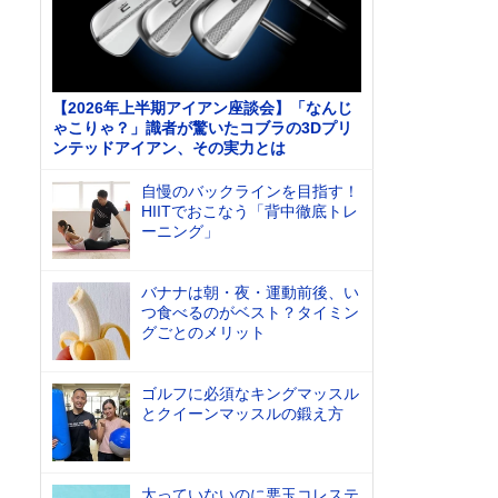
【2026年上半期アイアン座談会】「なんじ
ゃこりゃ？」識者が驚いたコブラの3Dプリ
ンテッドアイアン、その実力とは
自慢のバックラインを目指す！
HIITでおこなう「背中徹底トレ
ーニング」
バナナは朝・夜・運動前後、い
つ食べるのがベスト？タイミン
グごとのメリット
ゴルフに必須なキングマッスル
とクイーンマッスルの鍛え方
太っていないのに悪玉コレステ