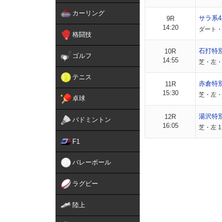
カーリング
サラ系4
9R
14:20
ダート・
格闘技
石打特
10R
ゴルフ
14:55
芝・左・
テニス
赤倉特
11R
15:30
芝・左・
卓球
湯沢特
12R
バドミントン
16:05
芝・左 1
F1
バレーボール
ラグビー
陸上