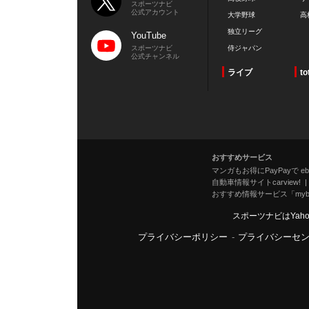
スポーツナビ
公式アカウント
大学野球
高
独立リーグ
YouTube
スポーツナビ
侍ジャパン
公式チャンネル
ライブ
to
おすすめサービス
マンガもお得にPayPayで eboo
自動車情報サイトcarview!
おすすめ情報サービス「mybe
スポーツナビはYah
プライバシーポリシー
-
プライバシーセ