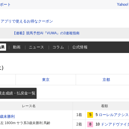
レポート
Yahoo
、アプリで使えるお得なクーポン
【連載】競馬予想AI『VUMA』の3連複指南
結果
動画
ニュース
コラム
公式情報
土）
東京
京都
競走成績・払戻金一覧
レース名
着順
1着
5
5
ローレルアクシス
3歳未勝利
左 1800m サラ系3歳未勝利 馬齢
2着
8
10
ドンアドヴァイ