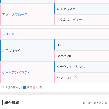
ロイヤルスキー
アグネスフローラ
アグネスレデイー
ラストヒット
Danzig
スラヴィック
Bamesian
クラウンドプリンス
ゲートアンドフライ
ヤマノコトブキ
※性別の色分け [
:牡馬
:牝馬 ]
総合成績
2007/8/16 00:00