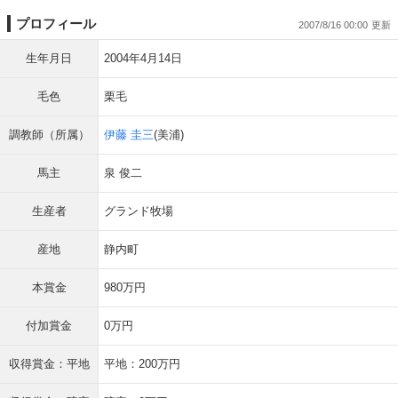
プロフィール
2007/8/16 00:00
生年月日
2004年4月14日
毛色
栗毛
調教師（所属）
伊藤 圭三
(美浦)
馬主
泉 俊二
生産者
グランド牧場
産地
静内町
本賞金
980万円
付加賞金
0万円
収得賞金：平地
平地：200万円