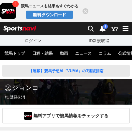
競馬ニュースも結果もすぐわかる
閉じる
スポーツナビ
検索
通知
i
ログイン
ID新規取得
競馬トップ
日程・結果
動画
ニュース
コラム
公式情
【連載】競馬予想AI『VUMA』の3連複指南
ジョンコ
牝 登録抹消
無料アプリで競馬情報をチェックする