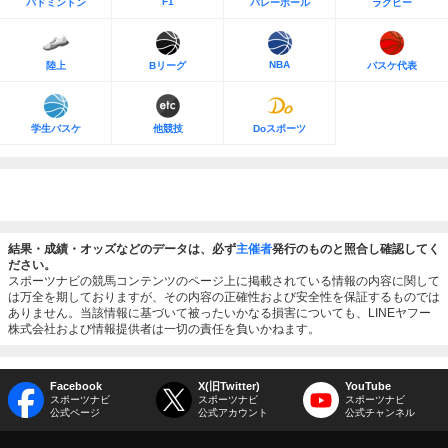
F1
バドミントン
バレーボール
ラグビー
NBA
陸上
Bリーグ
バスケ代表
学生バスケ
他競技
Doスポーツ
結果・成績・オッズなどのデータは、必ず
主催者
発行のものと照合し確認してく
ださい。
スポーツナビの競馬コンテンツのページ上に掲載されている情報の内容に関して
は万全を期しておりますが、その内容の正確性および安全性を保証するものでは
ありません。当該情報に基づいて被ったいかなる損害についても、LINEヤフー
株式会社および情報提供者は一切の責任を負いかねます。
Facebook
X(旧Twitter)
YouTube
スポーツナビ
スポーツナビ
スポーツナビ
公式ページ
公式アカウント
公式チャンネル