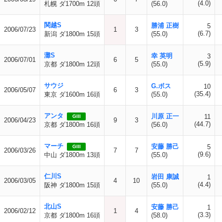
(4.0)
札幌 ダ1700m 12頭
(56.0)
関越S
勝浦 正樹
5
2006/07/23
1
3
(6.7)
新潟 ダ1800m 15頭
(55.0)
灘S
幸 英明
3
2006/07/01
6
5
(5.9)
京都 ダ1800m 12頭
(55.0)
サウジ
G.ボス
10
2006/05/07
6
3
(35.4)
東京 ダ1600m 16頭
(55.0)
アンタ
川原 正一
11
GIII
2006/04/23
9
3
(44.7)
京都 ダ1800m 16頭
(56.0)
マーチ
安藤 勝己
5
GIII
2006/03/26
7
7
(9.6)
中山 ダ1800m 13頭
(55.0)
仁川S
岩田 康誠
1
2006/03/05
4
10
(4.4)
阪神 ダ1800m 15頭
(55.0)
北山S
安藤 勝己
1
2006/02/12
1
4
(3.3)
京都 ダ1800m 16頭
(58.0)