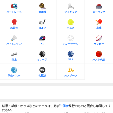
ボートレース
大相撲
フィギュア
カーリング
格闘技
ゴルフ
テニス
卓球
F1
バドミントン
バレーボール
ラグビー
NBA
陸上
Bリーグ
バスケ代表
学生バスケ
他競技
Doスポーツ
結果・成績・オッズなどのデータは、必ず
主催者
発行のものと照合し確認してく
ださい。