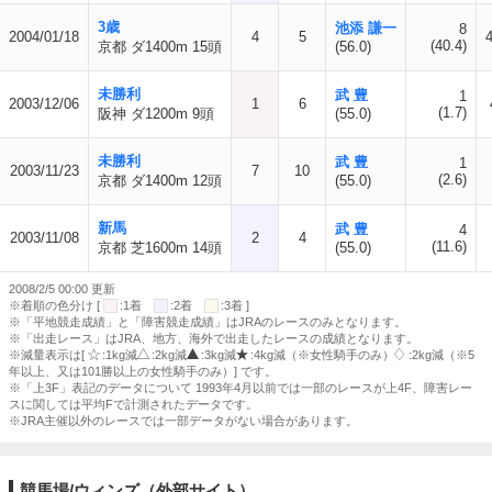
3歳
池添 謙一
8
2004/01/18
4
5
(40.4)
京都 ダ1400m 15頭
(56.0)
未勝利
武 豊
1
2003/12/06
1
6
(1.7)
阪神 ダ1200m 9頭
(55.0)
未勝利
武 豊
1
2003/11/23
7
10
(2.6)
京都 ダ1400m 12頭
(55.0)
新馬
武 豊
4
2003/11/08
2
4
(11.6)
京都 芝1600m 14頭
(55.0)
2008/2/5 00:00 更新
※着順の色分け [
:1着
:2着
:3着 ]
※「平地競走成績」と「障害競走成績」はJRAのレースのみとなります。
※「出走レース」はJRA、地方、海外で出走したレースの成績となります。
※減量表示は[
:1kg減
:2kg減
:3kg減
:4kg減（※女性騎手のみ）
:2kg減（※5
年以上、又は101勝以上の女性騎手のみ）] です。
※「上3F」表記のデータについて 1993年4月以前では一部のレースが上4F、障害レー
スに関しては平均Fで計測されたデータです。
※JRA主催以外のレースでは一部データがない場合があります。
競馬場/ウィンズ（外部サイト）