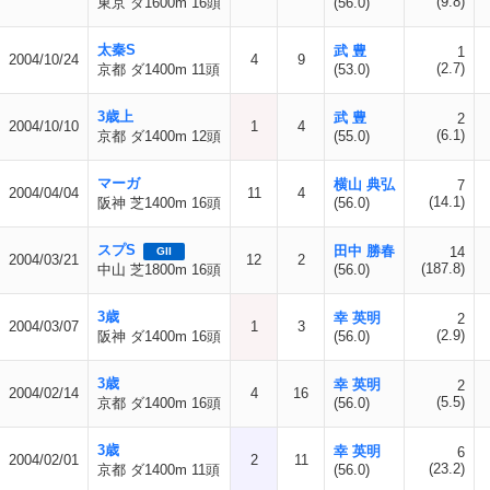
(9.8)
東京 ダ1600m 16頭
(56.0)
太秦S
武 豊
1
2004/10/24
4
9
(2.7)
京都 ダ1400m 11頭
(53.0)
3歳上
武 豊
2
2004/10/10
1
4
(6.1)
京都 ダ1400m 12頭
(55.0)
マーガ
横山 典弘
7
2004/04/04
11
4
(14.1)
阪神 芝1400m 16頭
(56.0)
スプS
田中 勝春
14
GII
2004/03/21
12
2
(187.8)
中山 芝1800m 16頭
(56.0)
3歳
幸 英明
2
2004/03/07
1
3
(2.9)
阪神 ダ1400m 16頭
(56.0)
3歳
幸 英明
2
2004/02/14
4
16
(5.5)
京都 ダ1400m 16頭
(56.0)
3歳
幸 英明
6
2004/02/01
2
11
(23.2)
京都 ダ1400m 11頭
(56.0)