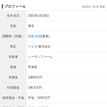
プロフィール
2008/2/7 00:00
生年月日
2001年3月28日
毛色
鹿毛
調教師（所属）
領家 政蔵
(栗東)
馬主
バイオ 株式会社
生産者
ノーザンファーム
産地
早来町
本賞金
2億80万円
付加賞金
186.8万円
収得賞金：平地
平地：3205万円