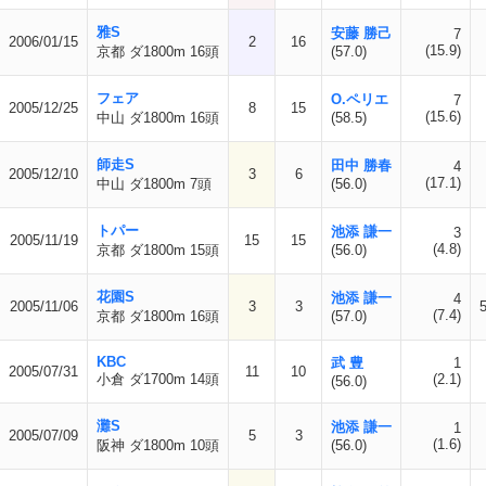
雅S
安藤 勝己
7
2006/01/15
2
16
(15.9)
京都 ダ1800m 16頭
(57.0)
フェア
O.ペリエ
7
2005/12/25
8
15
(15.6)
中山 ダ1800m 16頭
(58.5)
師走S
田中 勝春
4
2005/12/10
3
6
(17.1)
中山 ダ1800m 7頭
(56.0)
トパー
池添 謙一
3
2005/11/19
15
15
(4.8)
京都 ダ1800m 15頭
(56.0)
花園S
池添 謙一
4
2005/11/06
3
3
(7.4)
京都 ダ1800m 16頭
(57.0)
KBC
武 豊
1
2005/07/31
11
10
小倉 ダ1700m 14頭
(2.1)
(56.0)
灘S
池添 謙一
1
2005/07/09
5
3
(1.6)
阪神 ダ1800m 10頭
(56.0)