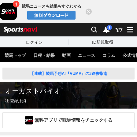
競馬ニュースも結果もすぐわかる
閉じる
スポーツナビ
検索
通知
i
ログイン
ID新規取得
競馬トップ
日程・結果
動画
ニュース
コラム
公式情
【連載】競馬予想AI『VUMA』の3連複指南
オーガストバイオ
牡 登録抹消
無料アプリで競馬情報をチェックする