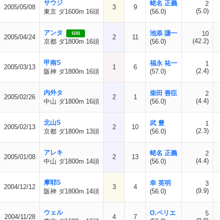
サウジ
蛯名 正義
2
2005/05/08
3
9
(5.0)
東京 ダ1600m 16頭
(56.0)
アンタ
池添 謙一
10
GIII
2005/04/24
2
11
(42.2)
京都 ダ1800m 16頭
(56.0)
甲南S
福永 祐一
1
2005/03/13
1
6
(2.4)
阪神 ダ1800m 16頭
(57.0)
内外タ
柴田 善臣
2
2005/02/26
2
1
(4.4)
中山 ダ1800m 16頭
(56.0)
北山S
武 豊
1
2005/02/13
2
10
(2.3)
京都 ダ1800m 13頭
(56.0)
アレキ
蛯名 正義
2
2005/01/08
2
13
(4.4)
中山 ダ1800m 14頭
(56.0)
摩耶S
幸 英明
3
2004/12/12
3
4
(9.9)
阪神 ダ1800m 14頭
(56.0)
ウェル
O.ペリエ
5
2004/11/28
4
7