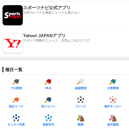
スポーツナビ公式アプリ
注目のレースも最新ニュースも逃さない
Yahoo! JAPANアプリ
スポーツ情報やニュース、天気もこれひとつで
種目一覧
MLB
プロ野球
高校野球
大学野球
独立リーグ
侍ジャパン
Jリーグ
海外サッカー
サッカー代表
高校年代
競馬
地方競馬