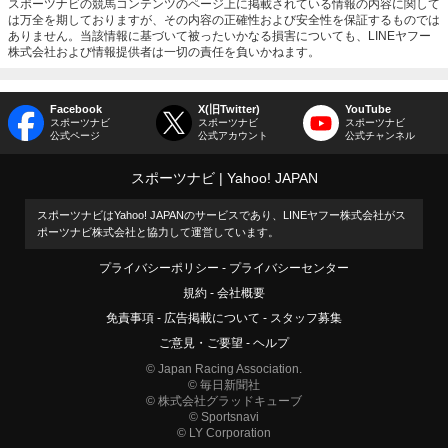
スポーツナビの競馬コンテンツのページ上に掲載されている情報の内容に関して
は万全を期しておりますが、その内容の正確性および安全性を保証するものでは
ありません。当該情報に基づいて被ったいかなる損害についても、LINEヤフー
株式会社および情報提供者は一切の責任を負いかねます。
Facebook
X(旧Twitter)
YouTube
スポーツナビ
スポーツナビ
スポーツナビ
公式ページ
公式アカウント
公式チャンネル
スポーツナビ
Yahoo! JAPAN
スポーツナビはYahoo! JAPANのサービスであり、LINEヤフー株式会社がス
ポーツナビ株式会社と協力して運営しています。
プライバシーポリシー
プライバシーセンター
規約
会社概要
免責事項
広告掲載について
スタッフ募集
ご意見・ご要望
ヘルプ
© Japan Racing Association.
© 毎日新聞社
© 株式会社グラッドキューブ
© Sportsnavi
© LY Corporation