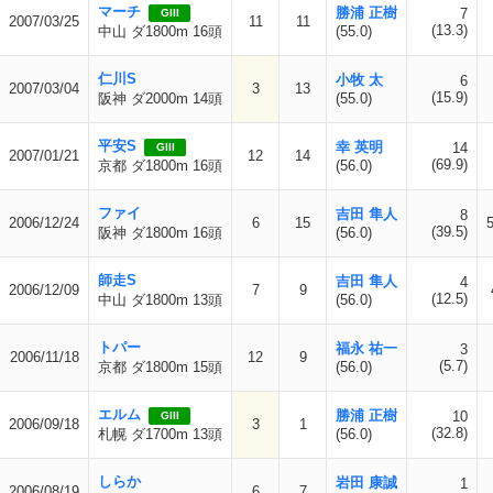
マーチ
勝浦 正樹
7
GIII
2007/03/25
11
11
(13.3)
中山 ダ1800m 16頭
(55.0)
仁川S
小牧 太
6
2007/03/04
3
13
(15.9)
阪神 ダ2000m 14頭
(55.0)
平安S
幸 英明
14
GIII
2007/01/21
12
14
(69.9)
京都 ダ1800m 16頭
(56.0)
ファイ
吉田 隼人
8
2006/12/24
6
15
(39.5)
阪神 ダ1800m 16頭
(56.0)
師走S
吉田 隼人
4
2006/12/09
7
9
(12.5)
中山 ダ1800m 13頭
(56.0)
トパー
福永 祐一
3
2006/11/18
12
9
(5.7)
京都 ダ1800m 15頭
(56.0)
エルム
勝浦 正樹
10
GIII
2006/09/18
3
1
(32.8)
札幌 ダ1700m 13頭
(56.0)
しらか
岩田 康誠
1
2006/08/19
6
7