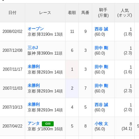
騎手
人気
日付
レース
着順
馬番
(オッズ)
(斤量)
オープン
西谷 誠
1
2008/02/02
11
9
(1.8)
京都 障3190m 13頭
(60.0)
三ホJ
田中 剛
1
2007/12/08
6
3
(2.3)
阪神 障3900m 11頭
(60.0)
未勝利
田中 剛
1
2007/11/17
1
3
(1.6)
京都 障2910m 14頭
(60.0)
未勝利
田中 剛
1
2007/11/03
2
7
(2.3)
京都 障2910m 14頭
(60.0)
未勝利
西谷 誠
1
2007/10/13
4
5
(2.0)
京都 障2910m 14頭
(60.0)
アンタ
小牧 太
8
GIII
2007/04/22
5
8
(34.1)
京都 ダ1800m 16頭
(56.0)