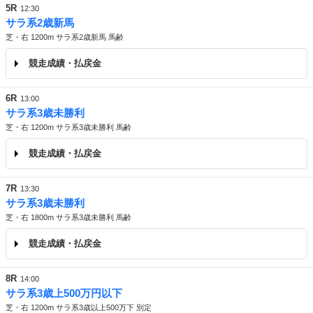
5R
12:30
サラ系2歳新馬
芝・右 1200m サラ系2歳新馬 馬齢
競走成績・払戻金
6R
13:00
サラ系3歳未勝利
芝・右 1200m サラ系3歳未勝利 馬齢
競走成績・払戻金
7R
13:30
サラ系3歳未勝利
芝・右 1800m サラ系3歳未勝利 馬齢
競走成績・払戻金
8R
14:00
サラ系3歳上500万円以下
芝・右 1200m サラ系3歳以上500万下 別定