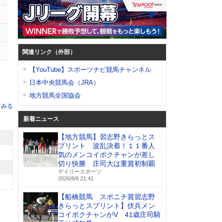
関連リンク（外部）
【YouTube】スポーツナビ競馬チャンネル
日本中央競馬会（JRA）
地方競馬全国協会
てみる
新着ニュース
【地方競馬】習志野きらっとス
プリント 波乱決着！１１番人
気のメンコイボクチャンが差し
切り快勝 庄司大は重賞初制覇
デイリースポーツ
2026/8/6 21:41
【船橋競馬 スポニチ賞習志野
きらっとスプリント】伏兵メン
コイボクチャンがV 41歳庄司騎