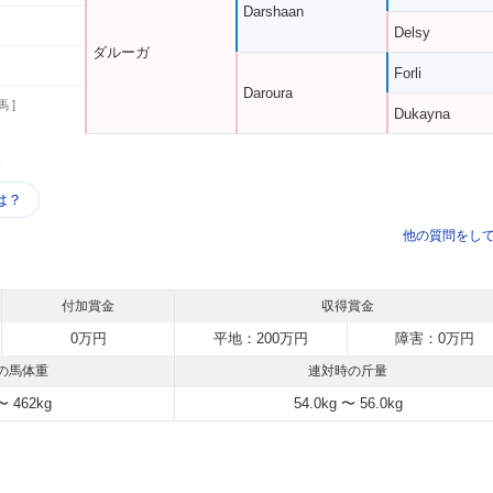
Darshaan
Delsy
ダルーガ
Forli
Daroura
馬 ]
Dukayna
う
は？
他の質問をし
付加賞金
収得賞金
0万円
平地：200万円
障害：0万円
の馬体重
連対時の斤量
〜 462kg
54.0kg 〜 56.0kg