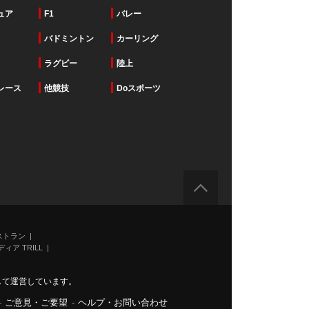
ュア
F1
バレー
バドミントン
カーリング
ラグビー
陸上
レース
他競技
Doスポーツ
ストラン
ィア TRILL
力して運営しています。
-
ご意見・ご要望
-
ヘルプ・お問い合わせ