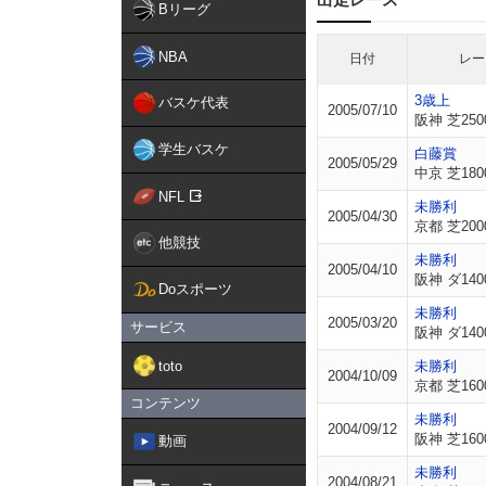
Bリーグ
NBA
日付
レー
3歳上
バスケ代表
2005/07/10
阪神 芝250
学生バスケ
白藤賞
2005/05/29
中京 芝180
NFL
未勝利
2005/04/30
京都 芝200
他競技
未勝利
2005/04/10
阪神 ダ140
Doスポーツ
未勝利
2005/03/20
サービス
阪神 ダ140
toto
未勝利
2004/10/09
京都 芝160
コンテンツ
未勝利
2004/09/12
阪神 芝160
動画
未勝利
2004/08/21