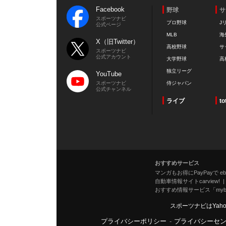
Facebook
野球
サ
スポーツナビ
プロ野球
J
公式ページ
MLB
海
X（旧Twitter）
高校野球
サ
スポーツナビ
公式アカウント
大学野球
高
独立リーグ
YouTube
スポーツナビ
侍ジャパン
公式チャンネル
ライブ
to
おすすめサービス
マンガもお得にPayPayで eboo
自動車情報サイトcarview!
おすすめ情報サービス「mybe
スポーツナビはYah
プライバシーポリシー
-
プライバシーセ