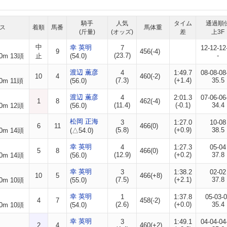
騎手
人気
タイム
通過順
ス
着順
馬番
馬体重
(斤量)
(オッズ)
差
上3F
中
幸 英明
7
12-12-12
9
456(-4)
(23.7)
-
0m 13頭
止
(54.0)
渡辺 薫彦
4
1:49.7
08-08-08
10
4
460(-2)
(7.3)
(+1.4)
35.5
0m 11頭
(56.0)
渡辺 薫彦
4
2:01.3
07-06-06
1
8
462(-4)
(11.4)
(-0.1)
34.4
0m 12頭
(56.0)
松岡 正海
3
1:27.0
10-08
6
11
466(0)
(5.8)
(+0.9)
38.5
0m 14頭
(△54.0)
幸 英明
4
1:27.3
05-04
5
8
466(0)
(12.9)
(+0.2)
37.8
0m 14頭
(56.0)
幸 英明
3
1:38.2
02-02
10
5
466(+8)
(7.5)
(+2.1)
37.8
0m 10頭
(55.0)
幸 英明
1
1:37.8
05-03-
4
7
458(-2)
(2.6)
(+0.0)
35.4
0m 10頭
(54.0)
幸 英明
3
1:49.1
04-04-04
2
4
460(+2)