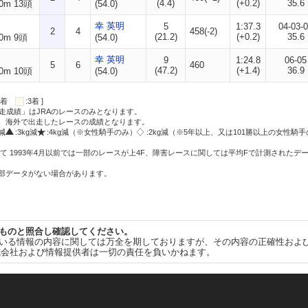
(4.4)
(+0.2)
35.6
0m 13頭
(54.0)
幸 英明
5
1:37.3
04-03-
2
4
458(-2)
(21.2)
(+0.2)
35.6
0m 9頭
(54.0)
幸 英明
9
1:24.8
06-05
5
6
460
(47.2)
(+1.4)
36.9
0m 10頭
(54.0)
:2着
:3着 ]
走成績」はJRAのレースのみとなります。
方、海外で出走したレースの成績となります。
g減
:3kg減
:4kg減（※女性騎手のみ）
:2kg減（※5年以上、又は101勝以上の女性騎手
て 1993年4月以前では一部のレースが上4F、障害レースに関しては平均Fで計測されたデ
一部データがない場合があります。
ものと照合し確認してください。
いる情報の内容に関しては万全を期しておりますが、その内容の正確性およ
式会社および情報提供者は一切の責任を負いかねます。