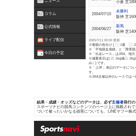
ニュース
小倉 芝180
未勝利
コラム
2004/07/10
阪神 芝160
新馬
公式情報
2004/06/27
阪神 芝140
ライブ配信
2005/7/11 00:00 更新
※着順の色分け [
:1着
※「平地競走成績」と「障害競
今日の予定
※「出走レース」はJRA、地
※減量表示は[
:1kg減
:2k
み）] です。
※「上3F」表記のデータについ
す。
※JRA主催以外のレースでは
結果・成績・オッズなどのデータは、必ず
主催者
発行の
スポーツナビの競馬コンテンツのページ上に掲載されて
づいて被ったいかなる損害についても、LINEヤフー株