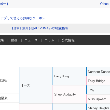
レポート
Yahoo
、アプリで使えるお得なクーポン
【連載】競馬予想AI『VUMA』の3連複指南
結果
動画
ニュース
コラム
公式情報
Northern Dance
Fairy King
月19日
Fairy Bridge
オース
Troy
Sheer Audacity
(栗東)
Miss Upward
Shirley Heights