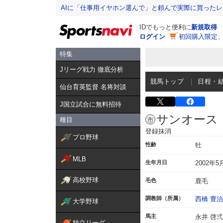
AIに「仕事用イヤホン選んで」と頼んで実際に買った
IDでもっと便利に
新規取得
ログイン
初回購入限定
特集
Jリーグ戦力 徹底分析
競馬トップ
日程・
仙台育英監督 名将対談
J国立試合に無料招待
サンオース
種目
登録抹消
プロ野球
性齢
牡
MLB
生年月日
2002年5
高校野球
毛色
鹿毛
調教師（所属）
西橋 豊治
大学野球
馬主
永井 啓弍
独立リーグ