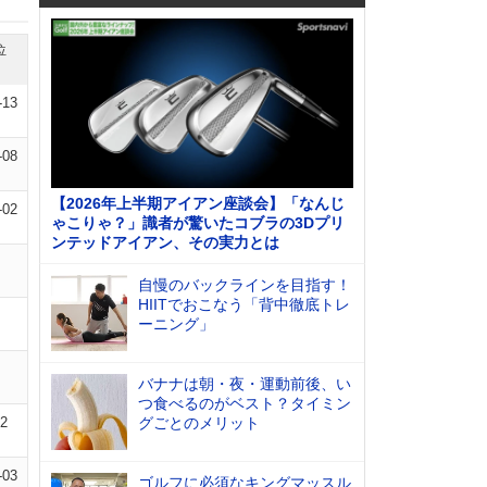
位
-13
-08
【2026年上半期アイアン座談会】「なんじ
-02
ゃこりゃ？」識者が驚いたコブラの3Dプリ
ンテッドアイアン、その実力とは
自慢のバックラインを目指す！
HIITでおこなう「背中徹底トレ
ーニング」
バナナは朝・夜・運動前後、い
つ食べるのがベスト？タイミン
02
グごとのメリット
-03
ゴルフに必須なキングマッスル