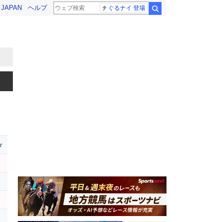
! JAPAN
ヘルプ
ぐるナイ 登場
検索
r