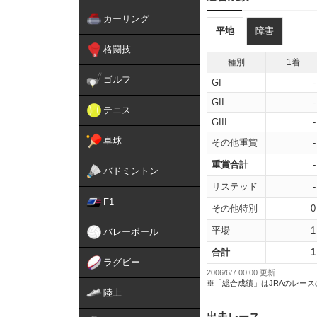
カーリング
平地
障害
格闘技
種別
1着
ゴルフ
GI
-
GII
-
テニス
GIII
-
卓球
その他重賞
-
重賞合計
-
バドミントン
リステッド
-
F1
その他特別
0
平場
1
バレーボール
合計
1
ラグビー
2006/6/7 00:00 更新
※「総合成績」はJRAのレー
陸上
出走レース