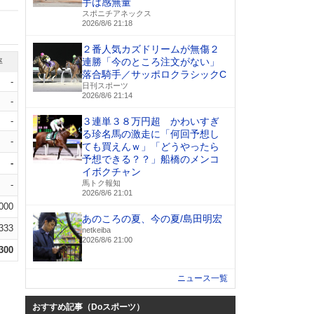
手は感無量
スポニチアネックス
2026/8/6 21:18
２番人気カズドリームが無傷２
連勝「今のところ注文がない」
率
落合騎手／サッポロクラシックC
-
日刊スポーツ
2026/8/6 21:14
-
-
３連単３８万円超 かわいすぎ
る珍名馬の激走に「何回予想し
-
ても買えんｗ」「どうやったら
予想できる？？」船橋のメンコ
-
イボクチャン
馬トク報知
-
2026/8/6 21:01
.000
あのころの夏、今の夏/島田明宏
.333
netkeiba
2026/8/6 21:00
.300
ニュース一覧
おすすめ記事（Doスポーツ）