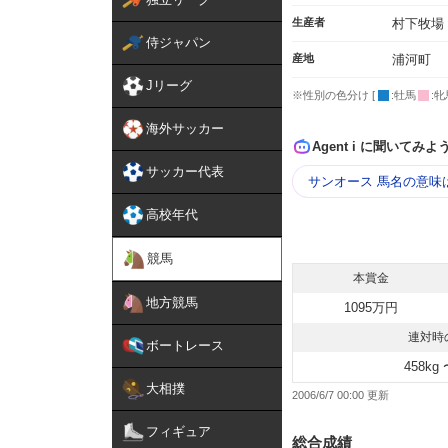
生産者
村下牧場
侍ジャパン
産地
浦河町
Jリーグ
※性別の色分け [
:牡馬
:牝
海外サッカー
Agent i に聞いてみよ
サッカー代表
サンオース 馬名の意味
高校年代
競馬
本賞金
地方競馬
1095万円
連対時
ボートレース
458kg 
大相撲
2006/6/7 00:00
フィギュア
総合成績