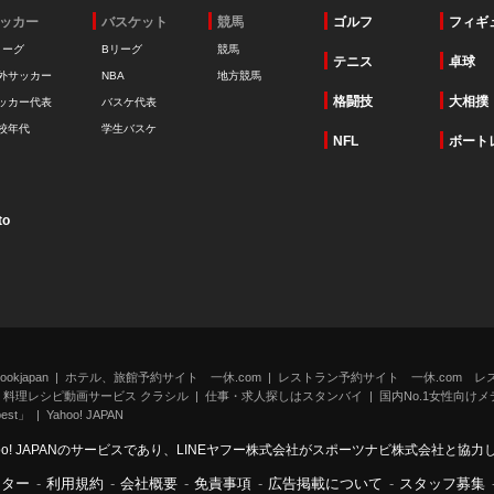
ッカー
バスケット
競馬
ゴルフ
フィギ
リーグ
Bリーグ
競馬
テニス
卓球
外サッカー
NBA
地方競馬
格闘技
大相撲
ッカー代表
バスケ代表
校年代
学生バスケ
NFL
ボート
to
kjapan
ホテル、旅館予約サイト 一休.com
レストラン予約サイト 一休.com レ
料理レシピ動画サービス クラシル
仕事・求人探しはスタンバイ
国内No.1女性向けメデ
st」
Yahoo! JAPAN
oo! JAPANのサービスであり、LINEヤフー株式会社がスポーツナビ株式会社と協
ンター
-
利用規約
-
会社概要
-
免責事項
-
広告掲載について
-
スタッフ募集