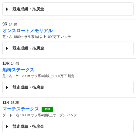
競走成績・払戻金
9R
14:10
オンスロートメモリアル
芝・右 1800m サラ系4歳以上1000万下 ハンデ
競走成績・払戻金
10R
14:45
船橋ステークス
芝・右・外 1200m サラ系4歳以上1600万下 別定
競走成績・払戻金
11R
15:25
マーチステークス
GIII
ダート・右 1800m サラ系4歳以上オープン ハンデ
競走成績・払戻金