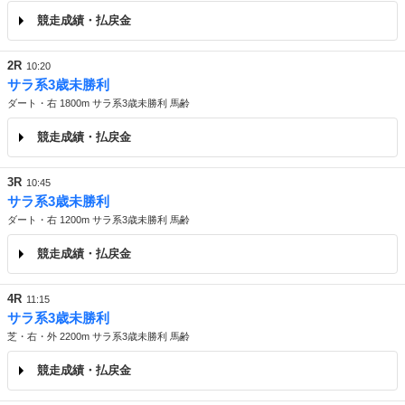
競走成績・払戻金
2R
10:20
サラ系3歳未勝利
ダート・右 1800m サラ系3歳未勝利 馬齢
競走成績・払戻金
3R
10:45
サラ系3歳未勝利
ダート・右 1200m サラ系3歳未勝利 馬齢
競走成績・払戻金
4R
11:15
サラ系3歳未勝利
芝・右・外 2200m サラ系3歳未勝利 馬齢
競走成績・払戻金