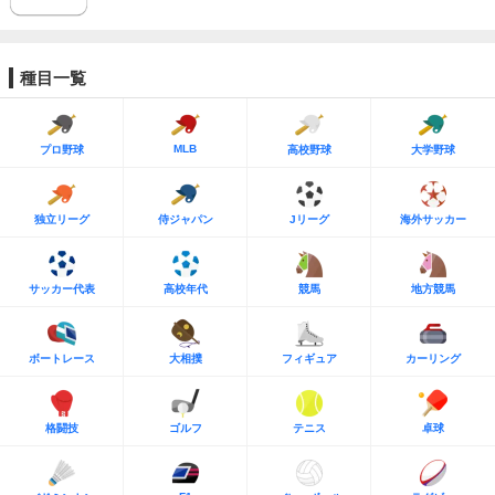
種目一覧
MLB
プロ野球
高校野球
大学野球
独立リーグ
侍ジャパン
Jリーグ
海外サッカー
サッカー代表
高校年代
競馬
地方競馬
ボートレース
大相撲
フィギュア
カーリング
格闘技
ゴルフ
テニス
卓球