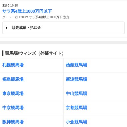
12R
16:10
サラ系4歳上1000万円以下
ダート・右 1200m サラ系4歳以上1000万下 別定
競走成績・払戻金
競馬場/ウィンズ（外部サイト）
札幌競馬場
函館競馬場
福島競馬場
新潟競馬場
東京競馬場
中山競馬場
中京競馬場
京都競馬場
阪神競馬場
小倉競馬場