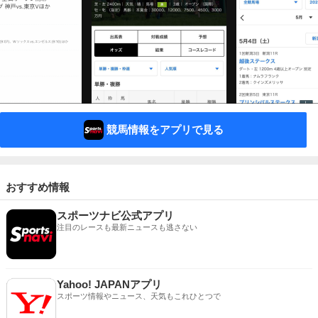
競馬情報をアプリで見る
おすすめ情報
スポーツナビ公式アプリ
注目のレースも最新ニュースも逃さない
Yahoo! JAPANアプリ
スポーツ情報やニュース、天気もこれひとつで