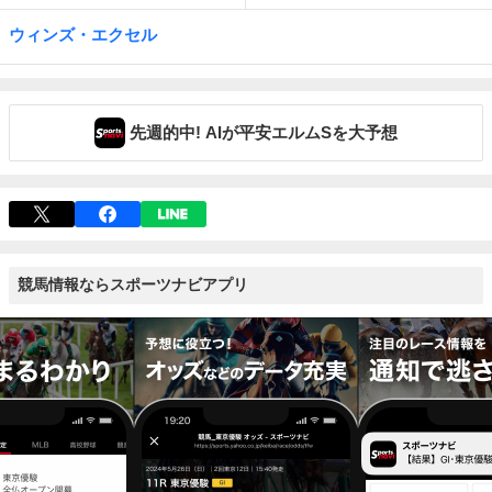
ウィンズ・エクセル
先週的中! AIが平安エルムSを大予想
競馬情報ならスポーツナビアプリ