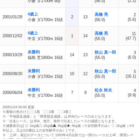
(2.2)
小倉 ダ1700m 9頭
(56.0)
4歳上
高橋 亮
2
2001/01/28
2
13
(5.6)
小倉 ダ1700m 15頭
(56.0)
4歳上
高橋 亮
11
2000/12/02
1
14
(47.7)
中京 ダ1700m 16頭
(55.0)
未勝利
秋山 真一郎
3
2000/10/29
14
13
(6.0)
福島 芝1800m 16頭
(55.0)
未勝利
秋山 真一郎
5
2000/08/20
10
12
(16.1)
小倉 ダ1700m 15頭
(55.0)
未勝利
松永 幹夫
4
2000/06/04
7
8
(9.9)
中京 ダ1700m 16頭
(55.0)
2005/1/24 00:00 更新
※着順の色分け [
:1着
:2着
:3着 ]
※「平地競走成績」と「障害競走成績」はJRAのレースのみとなります。
※「出走レース」はJRA、地方、海外で出走したレースの成績となります。
※減量表示は[
:1kg減
:2kg減
:3kg減
:4kg減（※女性騎手のみ）
:2kg減（※5
年以上、又は101勝以上の女性騎手のみ）] です。
※「上3F」表記のデータについて 1993年4月以前では一部のレースが上4F、障害レー