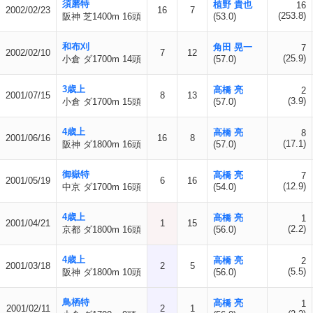
須磨特
植野 貴也
16
2002/02/23
16
7
(253.8)
阪神 芝1400m 16頭
(53.0)
和布刈
角田 晃一
7
2002/02/10
7
12
(25.9)
小倉 ダ1700m 14頭
(57.0)
3歳上
高橋 亮
2
2001/07/15
8
13
(3.9)
小倉 ダ1700m 15頭
(57.0)
4歳上
高橋 亮
8
2001/06/16
16
8
(17.1)
阪神 ダ1800m 16頭
(57.0)
御嶽特
高橋 亮
7
2001/05/19
6
16
(12.9)
中京 ダ1700m 16頭
(54.0)
4歳上
高橋 亮
1
2001/04/21
1
15
(2.2)
京都 ダ1800m 16頭
(56.0)
4歳上
高橋 亮
2
2001/03/18
2
5
(5.5)
阪神 ダ1800m 10頭
(56.0)
鳥栖特
高橋 亮
1
2001/02/11
2
1