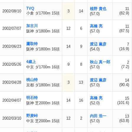
TVQ
植野 貴也
11
2002/08/10
3
14
小倉 ダ1700m 15頭
(82.9)
(57.0)
加古川
高橋 亮
11
2002/07/07
12
6
(87.5)
阪神 ダ1800m 16頭
(57.0)
鷹取特
渡辺 薫彦
7
2002/06/23
14
9
(16.9)
阪神 ダ1800m 16頭
(54.0)
4歳上
秋山 真一郎
2
2002/05/26
9
8
(7.2)
中京 ダ1700m 16頭
(57.0)
桃山特
渡辺 薫彦
14
2002/04/28
3
13
(90.4)
京都 ダ1800m 16頭
(57.0)
明石特
高橋 亮
15
2002/04/07
14
16
(101.6)
阪神 芝2000m 16頭
(52.0)
野麦峠
内田 浩一
13
2002/03/10
12
2
(63.8)
中京 芝2000m 15頭
(57.0)