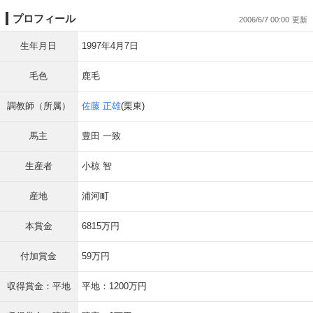
プロフィール
2006/6/7 00:00
生年月日
1997年4月7日
毛色
鹿毛
調教師（所属）
佐藤 正雄
(栗東)
馬主
豊田 一致
生産者
小椋 智
産地
浦河町
本賞金
6815万円
付加賞金
59万円
収得賞金：平地
平地：1200万円