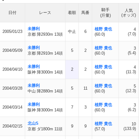
騎手
人気
日付
レース
着順
馬番
(オッズ)
(斤量)
未勝利
植野 貴也
4
2005/01/23
中止
6
(7.0)
京都 障2930m 13頭
(60.0)
未勝利
植野 貴也
3
2004/05/09
5
2
(5.4)
京都 障2910m 14頭
(60.0)
未勝利
植野 貴也
4
2004/04/10
2
2
(11.3)
阪神 障3000m 14頭
(60.0)
未勝利
植野 貴也
5
2004/03/28
5
11
(12.3)
中山 障2880m 14頭
(60.0)
未勝利
植野 貴也
3
2004/03/14
7
3
(6.2)
阪神 障3000m 14頭
(60.0)
北山S
植野 貴也
10
2004/02/15
9
9
(133.9)
京都 ダ1800m 11頭
(57.0)