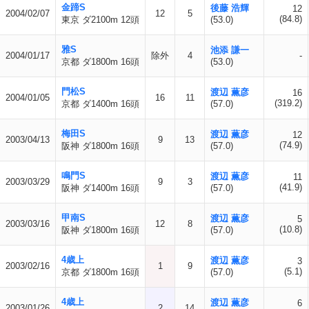
金蹄S
後藤 浩輝
12
2004/02/07
12
5
(84.8)
東京 ダ2100m 12頭
(53.0)
雅S
池添 謙一
2004/01/17
除外
4
-
京都 ダ1800m 16頭
(53.0)
門松S
渡辺 薫彦
16
2004/01/05
16
11
(319.2)
京都 ダ1400m 16頭
(57.0)
梅田S
渡辺 薫彦
12
2003/04/13
9
13
(74.9)
阪神 ダ1800m 16頭
(57.0)
鳴門S
渡辺 薫彦
11
2003/03/29
9
3
(41.9)
阪神 ダ1400m 16頭
(57.0)
甲南S
渡辺 薫彦
5
2003/03/16
12
8
(10.8)
阪神 ダ1800m 16頭
(57.0)
4歳上
渡辺 薫彦
3
2003/02/16
1
9
(5.1)
京都 ダ1800m 16頭
(57.0)
4歳上
渡辺 薫彦
6
2003/01/26
2
14