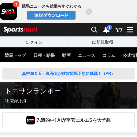
競馬ニュースも結果もすぐわかる
閉じる
スポーツナビ
検索
通知
i
ログイン
ID新規取得
競馬トップ
日程・結果
動画
ニュース
コラム
公式情
真中満＆五十嵐亮太が佐賀競馬予想に挑戦！（PR）
トヨサンランボー
牡 登録抹消
先週的中! AIが平安エルムSを大予想