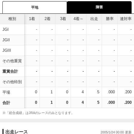
障害
平地
種別
1着
2着
3着
4着～
出走
勝率
連対率
-
-
-
-
-
-
-
JGI
-
-
-
-
-
-
-
JGII
-
-
-
-
-
-
-
JGIII
-
-
-
-
-
-
-
その他重賞
-
-
-
-
-
-
-
重賞合計
-
-
-
-
-
-
-
その他特別
0
1
0
4
5
.000
.200
平場
0
1
0
4
5
.000
.200
合計
※「総合成績」はJRAのレースのみとなります。
出走レース
2005/1/24 00:00