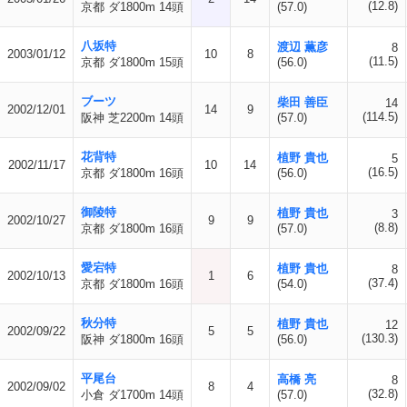
(12.8)
京都 ダ1800m 14頭
(57.0)
八坂特
渡辺 薫彦
8
2003/01/12
10
8
(11.5)
京都 ダ1800m 15頭
(56.0)
ブーツ
柴田 善臣
14
2002/12/01
14
9
(114.5)
阪神 芝2200m 14頭
(57.0)
花背特
植野 貴也
5
2002/11/17
10
14
(16.5)
京都 ダ1800m 16頭
(56.0)
御陵特
植野 貴也
3
2002/10/27
9
9
(8.8)
京都 ダ1800m 16頭
(57.0)
愛宕特
植野 貴也
8
2002/10/13
1
6
(37.4)
京都 ダ1800m 16頭
(54.0)
秋分特
植野 貴也
12
2002/09/22
5
5
(130.3)
阪神 ダ1800m 16頭
(56.0)
平尾台
高橋 亮
8
2002/09/02
8
4
(32.8)
小倉 ダ1700m 14頭
(57.0)