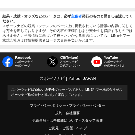
結果・成績・オッズなどのデータは、必ず
主催者
発行のものと照合し確認してく
ださい。
スポーツナビの競馬コンテンツのページ上に掲載されている情報の内容に関して
は万全を期しておりますが、その内容の正確性および安全性を保証するものでは
ありません。当該情報に基づいて被ったいかなる損害についても、LINEヤフー
株式会社および情報提供者は一切の責任を負いかねます。
Facebook
X(旧Twitter)
YouTube
スポーツナビ
スポーツナビ
スポーツナビ
公式ページ
公式アカウント
公式チャンネル
スポーツナビ
Yahoo! JAPAN
スポーツナビはYahoo! JAPANのサービスであり、LINEヤフー株式会社がス
ポーツナビ株式会社と協力して運営しています。
プライバシーポリシー
プライバシーセンター
規約
会社概要
免責事項
広告掲載について
スタッフ募集
ご意見・ご要望
ヘルプ