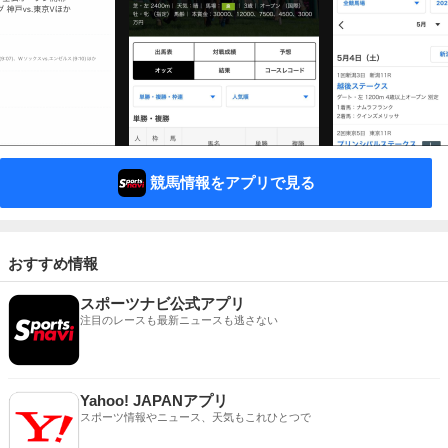
競馬情報をアプリで見る
おすすめ情報
スポーツナビ公式アプリ
注目のレースも最新ニュースも逃さない
Yahoo! JAPANアプリ
スポーツ情報やニュース、天気もこれひとつで