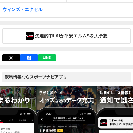
ウィンズ・エクセル
先週的中! AIが平安エルムSを大予想
競馬情報ならスポーツナビアプリ