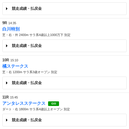
競走成績・払戻金
9R
14:35
白川特別
芝・右・外 2400m サラ系4歳以上1000万下 別定
競走成績・払戻金
10R
15:10
橘ステークス
芝・右 1200m サラ系3歳オープン 別定
競走成績・払戻金
11R
15:45
アンタレスステークス
GIII
ダート・右 1800m サラ系4歳以上オープン 別定
競走成績・払戻金