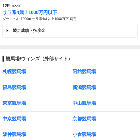
12R
16:20
サラ系4歳上1000万円以下
ダート・右 1200m サラ系4歳以上1000万下 別定
競走成績・払戻金
競馬場/ウィンズ（外部サイト）
札幌競馬場
函館競馬場
福島競馬場
新潟競馬場
東京競馬場
中山競馬場
中京競馬場
京都競馬場
阪神競馬場
小倉競馬場