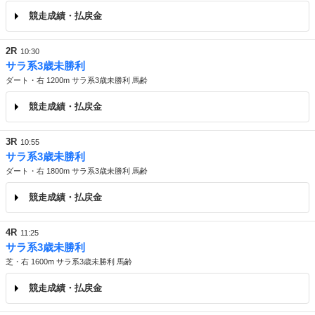
競走成績・払戻金
2R
10:30
サラ系3歳未勝利
ダート・右 1200m サラ系3歳未勝利 馬齢
競走成績・払戻金
3R
10:55
サラ系3歳未勝利
ダート・右 1800m サラ系3歳未勝利 馬齢
競走成績・払戻金
4R
11:25
サラ系3歳未勝利
芝・右 1600m サラ系3歳未勝利 馬齢
競走成績・払戻金