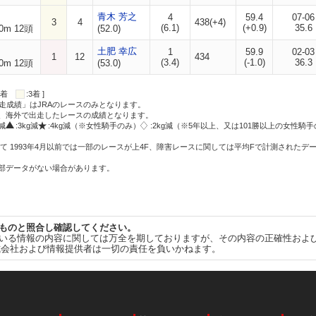
青木 芳之
4
59.4
07-06
3
4
438(+4)
(6.1)
(+0.9)
35.6
0m 12頭
(52.0)
土肥 幸広
1
59.9
02-03
1
12
434
(3.4)
(-1.0)
36.3
0m 12頭
(53.0)
:2着
:3着 ]
走成績」はJRAのレースのみとなります。
方、海外で出走したレースの成績となります。
g減
:3kg減
:4kg減（※女性騎手のみ）
:2kg減（※5年以上、又は101勝以上の女性騎手
て 1993年4月以前では一部のレースが上4F、障害レースに関しては平均Fで計測されたデ
一部データがない場合があります。
ものと照合し確認してください。
いる情報の内容に関しては万全を期しておりますが、その内容の正確性およ
式会社および情報提供者は一切の責任を負いかねます。