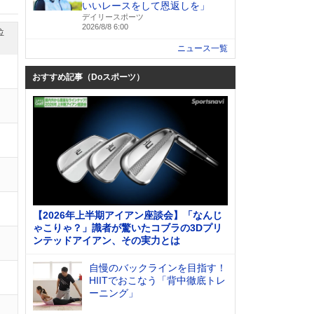
いいレースをして恩返しを」
デイリースポーツ
2026/8/8 6:00
位
ニュース一覧
おすすめ記事（Doスポーツ）
【2026年上半期アイアン座談会】「なんじ
ゃこりゃ？」識者が驚いたコブラの3Dプリ
ンテッドアイアン、その実力とは
自慢のバックラインを目指す！
HIITでおこなう「背中徹底トレ
ーニング」