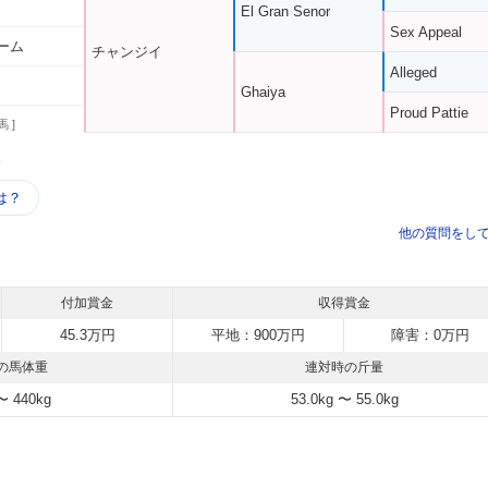
El Gran Senor
Sex Appeal
ーム
チャンジイ
Alleged
Ghaiya
Proud Pattie
馬 ]
う
は？
他の質問をし
付加賞金
収得賞金
45.3万円
平地：900万円
障害：0万円
の馬体重
連対時の斤量
〜 440kg
53.0kg 〜 55.0kg