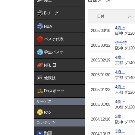
陸上
Bリーグ
日付
レー
NBA
4歳上
2005/03/19
阪神 ダ120
バスケ代表
伊丹特
2005/03/12
阪神 ダ120
学生バスケ
4歳上
2005/02/19
京都 ダ140
NFL
4歳上
2005/01/30
京都 ダ140
他競技
4歳上
2005/01/23
Doスポーツ
京都 ダ120
サービス
4歳上
2005/01/05
京都 ダ120
toto
3歳上
2004/12/18
阪神 ダ120
コンテンツ
3歳上
動画
2004/10/17