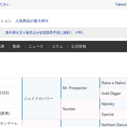
ださい
Yahoo
ション 人気商品が最大40％
真中満＆五十嵐亮太が佐賀競馬予想に挑戦！（PR）
結果
動画
ニュース
コラム
公式情報
Raise a Native
Mr. Prospector
月15日
Gold Digger
ジェイドロバリー
Nijinsky
Number
(栗東)
Special
 サンデーレ
Northern Dance