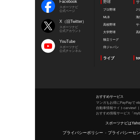
Facebook
野球
サ
スポーツナビ
プロ野球
J
公式ページ
MLB
海
X（旧Twitter）
高校野球
サ
スポーツナビ
公式アカウント
大学野球
高
独立リーグ
YouTube
スポーツナビ
侍ジャパン
公式チャンネル
ライブ
to
おすすめサービス
マンガもお得にPayPayで eboo
自動車情報サイトcarview!
おすすめ情報サービス「mybe
スポーツナビはYah
プライバシーポリシー
-
プライバシーセ