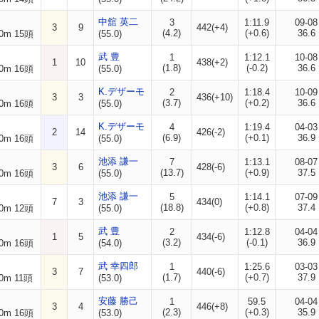
中舘 英二
3
1:11.9
09-08
3
9
442(+4)
(4.2)
(+0.6)
36.6
0m 15頭
(55.0)
武 豊
1
1:12.1
10-08
1
10
438(+2)
(1.8)
(-0.2)
36.6
0m 16頭
(55.0)
K.デザーモ
2
1:18.4
10-09
3
3
436(+10)
(3.7)
(+0.2)
36.6
0m 16頭
(55.0)
K.デザーモ
4
1:19.4
04-03
2
14
426(-2)
(6.9)
(+0.1)
36.9
0m 16頭
(55.0)
池添 謙一
7
1:13.1
08-07
3
6
428(-6)
(13.7)
(+0.9)
37.5
0m 16頭
(55.0)
池添 謙一
5
1:14.1
07-09
7
3
434(0)
(18.8)
(+0.8)
37.4
0m 12頭
(55.0)
武 豊
2
1:12.8
04-04
1
5
434(-6)
(3.2)
(-0.1)
36.9
0m 16頭
(54.0)
武 幸四郎
1
1:25.6
03-03
3
7
440(-6)
(1.7)
(+0.7)
37.9
0m 11頭
(53.0)
安藤 勝己
1
59.5
04-04
3
4
446(+8)
(2.3)
(+0.3)
35.9
0m 16頭
(53.0)