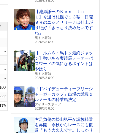
2026/8/8 6:00
【池添謙一のＫｅｎ ｔｏ
１】今週は札幌で１３鞍 日曜
９Ｒのニシノサリーナは仕上が
率
り絶好「きっちり決めたいです
ね」
-
馬トク報知
2026/8/8 6:00
-
-
【エルムＳ・馬トク最終ジャッ
ジ】勢いある実績馬テーオーパ
-
スワードの気になるポイントは
やはり…
-
馬トク報知
-
2026/8/8 6:00
.100
「ドバイデューティーフリーシ
ャーガーカップ」出場の武豊＆
.222
ルメールの騎乗馬決定
デイリースポーツ
.179
2026/8/8 6:00
右足負傷の松山弘平が調教騎乗
を再開 今秋からレースにも復
帰「もう大丈夫です。しっかり