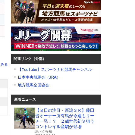
関連リンク（外部）
てみる
【YouTube】スポーツナビ競馬チャンネル
日本中央競馬会（JRA）
地方競馬全国協会
新着ニュース
【８日の注目・新潟３Ｒ】藤田
晋オーナー所有馬が今週もリー
チ一発！？ ２歳世代初Ⅴ狙う
コントレイル産駒が登場
馬トク報知