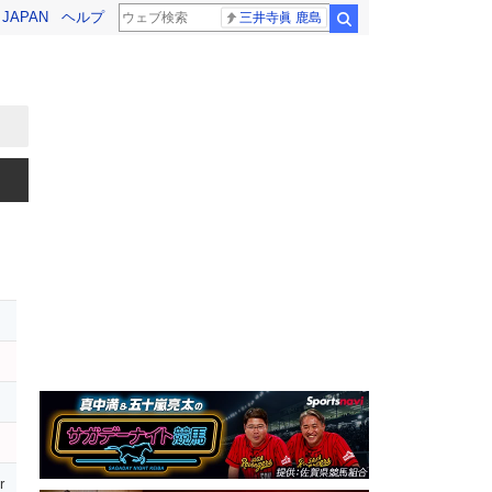
! JAPAN
ヘルプ
三井寺眞 鹿島
検索
r