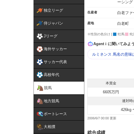
ーシング
独立リーグ
生産者
白老ファ
侍ジャパン
産地
白老町
※性別の色分け [
:牡馬
:牝
Jリーグ
Agent i に聞いてみよ
海外サッカー
ルミネンス 馬名の意味
サッカー代表
高校年代
本賞金
競馬
6605万円
地方競馬
連対時
426kg 
ボートレース
2006/6/7 00:00
大相撲
総合成績