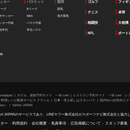
ッカー
バスケット
競馬
ゴルフ
フィギ
リーグ
Bリーグ
競馬
テニス
卓球
外サッカー
NBA
地方競馬
格闘技
大相撲
ッカー代表
バスケ代表
校年代
学生バスケ
NFL
ボート
to
kjapan
ホテル、旅館予約サイト 一休.com
レストラン予約サイト 一休.com レ
料理レシピ動画サービス クラシル
仕事・求人探しはスタンバイ
国内No.1女性向けメデ
st」
Yahoo! JAPAN
oo! JAPANのサービスであり、LINEヤフー株式会社がスポーツナビ株式会社と協
ンター
-
利用規約
-
会社概要
-
免責事項
-
広告掲載について
-
スタッフ募集