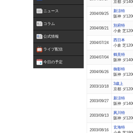
京都 ダ140
ニュース
新涼特
2004/09/25
阪神 ダ120
コラム
別府特
2004/08/21
小倉 芝120
公式情報
西日本
2004/07/24
小倉 芝120
ライブ配信
鶴見特
2004/07/04
阪神 ダ140
今日の予定
御影特
2004/06/26
阪神 ダ120
3歳上
2003/10/18
京都 ダ120
新涼特
2003/09/27
阪神 ダ140
夙川特
2003/09/13
阪神 ダ120
玄海特
2003/08/16
小倉 芝180