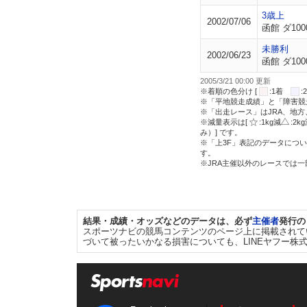
3歳上
2002/07/06
函館 ダ100
未勝利
2002/06/23
函館 ダ100
2005/3/21 00:00 更新
※着順の色分け [
:1着
※「平地競走成績」と「障害競
※「出走レース」はJRA、地
※減量表示は[
:1kg減
:2k
み）] です。
※「上3F」表記のデータについ
す。
※JRA主催以外のレースでは
結果・成績・オッズなどのデータは、必ず
主催者
発行の
スポーツナビの競馬コンテンツのページ上に掲載されて
づいて被ったいかなる損害についても、LINEヤフー株