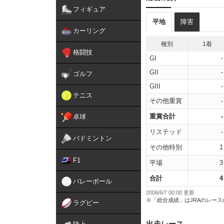
フィギュア
平地
障害
カーリング
種別
1着
格闘技
GI
-
GII
-
ゴルフ
GIII
-
テニス
その他重賞
-
重賞合計
-
卓球
リステッド
-
バドミントン
その他特別
1
F1
平場
3
合計
4
バレーボール
2006/6/7 00:00 更新
※「総合成績」はJRAのレー
ラグビー
出走レース