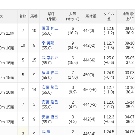
騎手
人気
タイム
通過順
ス
着順
馬番
馬体重
(斤量)
(オッズ)
差
上3F
藤田 伸二
6
1:12.8
08-09
7
10
442(0)
(16.2)
(+1.2)
36.9
0m 11頭
(55.0)
幸 英明
9
1:12.7
09-10
10
9
442(-2)
(34.6)
(+1.5)
36.6
0m 16頭
(55.0)
武 幸四郎
6
1:25.0
05-05
5
15
444(-6)
(15.6)
(+0.6)
37.2
0m 16頭
(55.0)
藤田 伸二
7
1:24.9
03-03
5
9
450(0)
(17.8)
(+0.4)
37.6
0m 15頭
(55.0)
安藤 勝己
3
1:12.7
10-10
11
14
450(+6)
(9.9)
(+1.0)
36.4
0m 16頭
(55.0)
安藤 勝己
2
1:12.0
15-14
7
3
444(+2)
(4.9)
(+0.7)
35.9
0m 15頭
(55.0)
安藤 勝己
3
1:12.3
04-07
5
9
442(-4)
(4.3)
(+0.5)
36.3
0m 13頭
(55.0)
武 豊
2
1:24.5
04-05
3
9
446(-4)