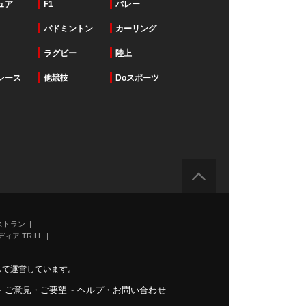
ュア
F1
バレー
バドミントン
カーリング
ラグビー
陸上
レース
他競技
Doスポーツ
ストラン
ィア TRILL
力して運営しています。
-
ご意見・ご要望
-
ヘルプ・お問い合わせ