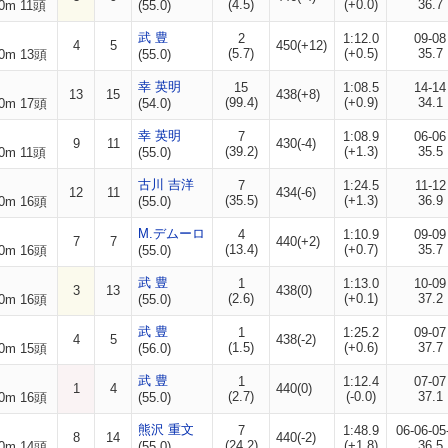
(4.5)
(+0.0)
36.7
0m 11頭
(55.0)
武 豊
2
1:12.0
09-08
4
5
450(+12)
(5.7)
(+0.5)
35.7
0m 13頭
(55.0)
幸 英明
15
1:08.5
14-14
13
15
438(+8)
(99.4)
(+0.9)
34.1
0m 17頭
(54.0)
幸 英明
7
1:08.9
06-06
9
11
430(-4)
(39.2)
(+1.3)
35.5
0m 11頭
(55.0)
古川 吉洋
7
1:24.5
11-12
12
11
434(-6)
(35.5)
(+1.3)
36.9
0m 16頭
(55.0)
M.デムーロ
4
1:10.9
09-09
7
7
440(+2)
(13.4)
(+0.7)
35.7
0m 16頭
(55.0)
武 豊
1
1:13.0
10-09
3
13
438(0)
(2.6)
(+0.1)
37.2
0m 16頭
(55.0)
武 豊
1
1:25.2
09-07
4
5
438(-2)
(1.5)
(+0.6)
37.7
0m 15頭
(56.0)
武 豊
1
1:12.4
07-07
1
4
440(0)
(2.7)
(-0.0)
37.1
0m 16頭
(55.0)
熊沢 重文
7
1:48.9
06-06-05
8
14
440(-2)
(24.2)
(+1.8)
36.5
0m 14頭
(55.0)