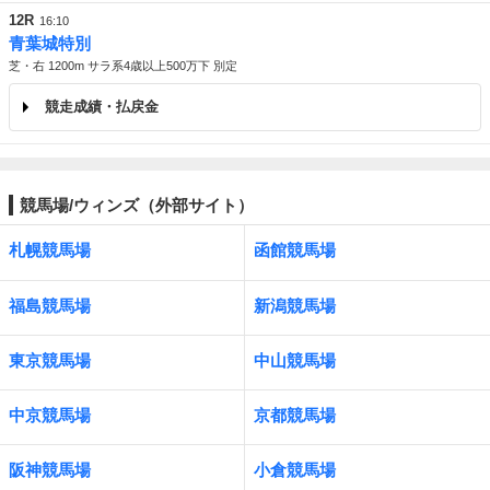
12R
16:10
青葉城特別
芝・右 1200m サラ系4歳以上500万下 別定
競走成績・払戻金
競馬場/ウィンズ（外部サイト）
札幌競馬場
函館競馬場
福島競馬場
新潟競馬場
東京競馬場
中山競馬場
中京競馬場
京都競馬場
阪神競馬場
小倉競馬場