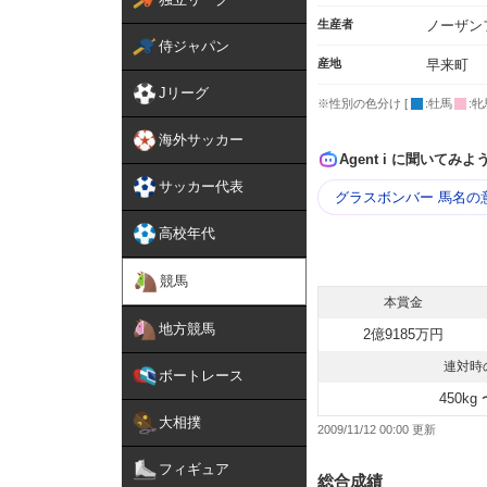
生産者
ノーザン
侍ジャパン
産地
早来町
Jリーグ
※性別の色分け [
:牡馬
:牝
海外サッカー
Agent i に聞いてみよ
サッカー代表
グラスボンバー 馬名の
高校年代
競馬
本賞金
地方競馬
2億9185万円
連対時
ボートレース
450kg 
大相撲
2009/11/12 00:00
フィギュア
総合成績