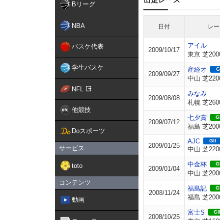
Bリーグ
NBA
日付
レー
アイル
バスケ代表
2009/10/17
東京 芝200
学生バスケ
産経オ
G
2009/09/27
中山 芝220
NFL
みなみ
2009/08/08
札幌 芝260
他競技
七夕賞
GI
2009/07/12
福島 芝200
Doスポーツ
AJC
GII
2009/01/25
サービス
中山 芝220
中金杯
GI
toto
2009/01/04
中山 芝200
コンテンツ
福島記
GI
2008/11/24
福島 芝200
動画
富士S
GII
2008/10/25