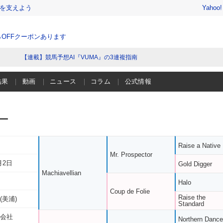
を支えよう
Yahoo
％OFFクーポンあります
【連載】競馬予想AI『VUMA』の3連複指南
結果
動画
ニュース
コラム
公式情報
ー
Raise a Native
Mr. Prospector
月2日
Gold Digger
Machiavellian
Halo
Coup de Folie
Raise the
(美浦)
Standard
限会社
Northern Dance