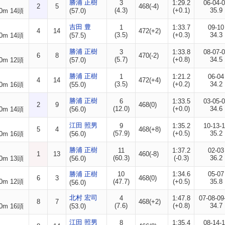
勝浦 正樹
3
1:29.2
06-04-
2
5
468(-4)
(4.3)
(+0.1)
35.9
0m 14頭
(57.0)
吉田 豊
1
1:33.7
09-10
4
14
472(+2)
(3.5)
(+0.3)
34.3
0m 14頭
(57.5)
勝浦 正樹
3
1:33.8
08-07-
6
8
470(-2)
(5.7)
(+0.8)
34.5
0m 12頭
(57.0)
勝浦 正樹
1
1:21.2
06-04
4
14
472(+4)
(3.5)
(+0.2)
34.2
0m 16頭
(55.0)
勝浦 正樹
6
1:33.5
03-05-
2
9
468(0)
(12.0)
(+0.0)
34.6
0m 14頭
(56.0)
江田 照男
9
1:35.2
10-13-
5
4
468(+8)
(57.9)
(+0.5)
35.2
0m 16頭
(56.0)
勝浦 正樹
11
1:37.2
02-03
1
13
460(-8)
(60.3)
(-0.3)
36.2
0m 13頭
(56.0)
勝浦 正樹
10
1:34.6
05-07
6
3
468(0)
0m 12頭
(47.7)
(+0.5)
35.8
(56.0)
北村 宏司
4
1:47.8
07-08-09
8
7
468(+2)
(7.6)
(+0.8)
34.7
0m 16頭
(53.0)
江田 照男
8
1:35.4
08-14-