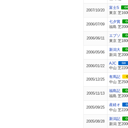
富士S
GII
2007/10/20
東京 芝160
七夕賞
GI
2006/07/09
福島 芝200
エプソ
GI
2006/06/11
東京 芝180
新潟大
GI
2006/05/06
新潟 芝200
AJC
GII
2006/01/22
中山 芝220
有馬記
G
2005/12/25
中山 芝250
福島記
GI
2005/11/13
福島 芝200
産経オ
G
2005/09/25
中山 芝220
新潟記
GI
2005/08/28
新潟 芝200