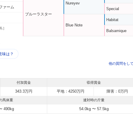
Nureyev
ファーム
Special
ブルーラスター
Habitat
Blue Note
馬 ]
Balsamique
う
意味は？
他の質問をし
付加賞金
収得賞金
343.3万円
平地：4250万円
障害：0万円
の馬体重
連対時の斤量
〜 490kg
54.0kg 〜 57.5kg