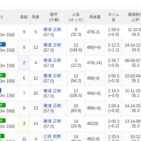
騎手
人気
タイム
通過順
ス
着順
馬番
馬体重
(斤量)
(オッズ)
差
上3F
勝浦 正樹
8
1:59.0
11-10-
9
5
478(-2)
(32.3)
(+0.8)
34.9
0m 15頭
(57.0)
II
勝浦 正樹
13
2:12.5
14-14-12
9
12
480(+4)
(144.6)
(+1.1)
33.9
0m 15頭
(57.0)
勝浦 正樹
5
2:39.7
08-08-07
2
4
476(-14)
(12.0)
(+0.6)
35.0
0m 13頭
(57.0)
II
勝浦 正樹
12
2:00.5
10-02-04
6
12
490(-4)
(54.2)
(+0.3)
35.2
0m 16頭
(57.0)
勝浦 正樹
12
2:14.5
11-11-10
7
10
494(+6)
0m 13頭
(106.5)
(+0.6)
35.1
(57.0)
II
勝浦 正樹
15
1:59.4
14-14-15
9
13
488(+6)
(63.8)
(+0.9)
35.4
0m 16頭
(57.0)
II
勝浦 正樹
14
2:00.3
13-14-08
3
14
482(0)
(29.8)
(+0.2)
35.9
0m 15頭
(57.0)
I
江田 照男
14
1:33.5
10-12
11
4
482(-4)