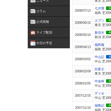
ニュース
東京 芝160
七夕賞
GI
2008/07/13
コラム
福島 芝200
エプソ
GI
公式情報
2008/06/15
東京 芝180
ライブ配信
新潟大
GI
2008/05/10
新潟 芝200
今日の予定
福民報
2008/04/13
福島 芝200
中山記
G
2008/03/02
中山 芝180
白富士
2008/02/09
東京 芝200
中金杯
GI
2008/01/05
中山 芝200
ディセ
2007/12/15
中山 芝180
福島記
GI
2007/11/10
福島 芝200