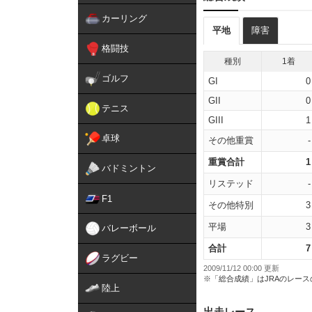
カーリング
平地
障害
格闘技
種別
1着
ゴルフ
GI
0
GII
0
テニス
GIII
1
卓球
その他重賞
-
重賞合計
1
バドミントン
リステッド
-
F1
その他特別
3
平場
3
バレーボール
合計
7
ラグビー
2009/11/12 00:00 更新
※「総合成績」はJRAのレー
陸上
出走レース