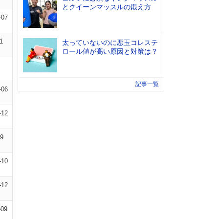
とクイーンマッスルの鍛え方
-07
1
太っていないのに悪玉コレステ
ロール値が高い原因と対策は？
記事一覧
-06
-12
09
-10
-12
-09