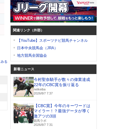
関連リンク（外部）
【YouTube】スポーツナビ競馬チャンネル
日本中央競馬会（JRA）
地方競馬全国協会
てみる
新着ニュース
今村聖奈騎手が数々の偉業達成
22年のCBC賞を振り返る
netkeiba
2026/8/7 7:37
【CBC賞】今年のキーワードは
マイラー！？最強データが導く
激アツの3頭
競馬ラボ
2026/8/7 7:31