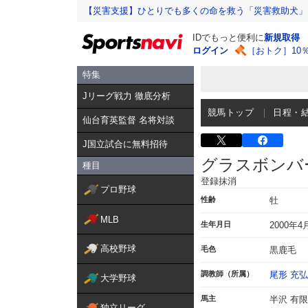
【災害支援】ひとりでも多くの命を救う「災害救助犬」
IDでもっと便利に
新規取得
ログイン
［おトク］10
特集
Jリーグ戦力 徹底分析
競馬トップ
日程・
仙台育英監督 名将対談
J国立試合に無料招待
グラスボンバ
種目
登録抹消
プロ野球
性齢
牡
MLB
生年月日
2000年4
高校野球
毛色
黒鹿毛
調教師（所属）
尾形 充弘
大学野球
馬主
半沢 有
独立リーグ