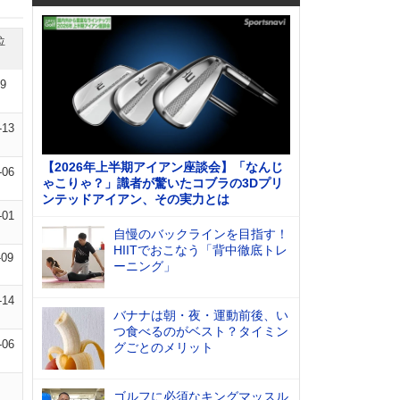
位
09
-13
【2026年上半期アイアン座談会】「なんじ
-06
ゃこりゃ？」識者が驚いたコブラの3Dプリ
ンテッドアイアン、その実力とは
-01
自慢のバックラインを目指す！
HIITでおこなう「背中徹底トレ
-09
ーニング」
-14
バナナは朝・夜・運動前後、い
つ食べるのがベスト？タイミン
-06
グごとのメリット
ゴルフに必須なキングマッスル