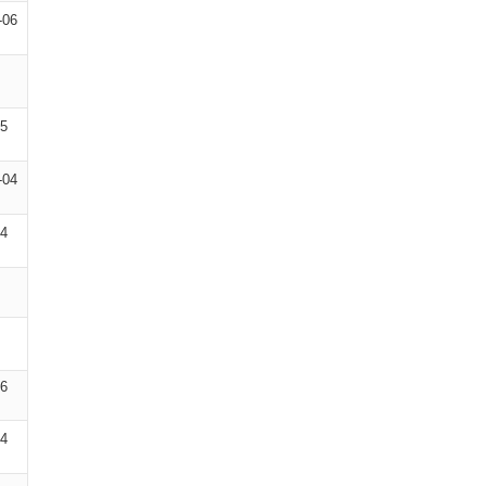
-06
05
-04
04
06
04