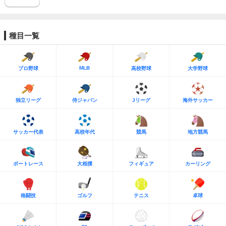
種目一覧
MLB
プロ野球
高校野球
大学野球
独立リーグ
侍ジャパン
Jリーグ
海外サッカー
サッカー代表
高校年代
競馬
地方競馬
ボートレース
大相撲
フィギュア
カーリング
格闘技
ゴルフ
テニス
卓球