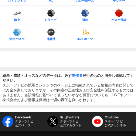
F1
バドミントン
バレーボール
ラグビー
NBA
陸上
Bリーグ
バスケ代表
学生バスケ
他競技
Doスポーツ
結果・成績・オッズなどのデータは、必ず
主催者
発行のものと照合し確認してく
ださい。
スポーツナビの競馬コンテンツのページ上に掲載されている情報の内容に関して
は万全を期しておりますが、その内容の正確性および安全性を保証するものでは
ありません。当該情報に基づいて被ったいかなる損害についても、LINEヤフー
株式会社および情報提供者は一切の責任を負いかねます。
Facebook
X(旧Twitter)
YouTube
スポーツナビ
スポーツナビ
スポーツナビ
公式ページ
公式アカウント
公式チャンネル