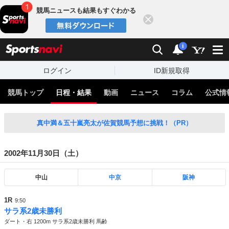
競馬ニュースも結果もすぐわかる
閉じる
スポーツナビ
検索
通知
i
ログイン
ID新規取得
競馬トップ
日程・結果
動画
ニュース
コラム
公式情
真中満＆五十嵐亮太が佐賀競馬予想に挑戦！（PR）
2002年11月30日（土）
中山
中京
阪神
1R
9:50
サラ系2歳未勝利
ダート・右 1200m サラ系2歳未勝利 馬齢