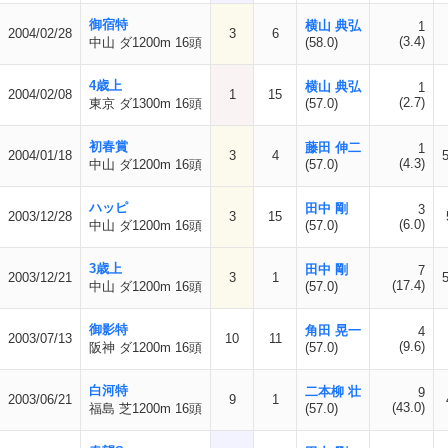
御宿特
横山 典弘
1
2004/02/28
3
6
(3.4)
中山 ダ1200m 16頭
(58.0)
4歳上
横山 典弘
1
2004/02/08
1
15
(2.7)
東京 ダ1300m 16頭
(57.0)
初春賞
藤田 伸二
1
2004/01/18
3
4
(4.3)
中山 ダ1200m 16頭
(57.0)
ハッピ
田中 剛
3
2003/12/28
3
15
(6.0)
中山 ダ1200m 16頭
(57.0)
3歳上
田中 剛
7
2003/12/21
3
1
(17.4)
中山 ダ1200m 16頭
(57.0)
御影特
角田 晃一
4
2003/07/13
10
11
(9.6)
阪神 ダ1200m 16頭
(57.0)
白河特
二本柳 壮
9
2003/06/21
9
1
(43.0)
福島 芝1200m 16頭
(57.0)