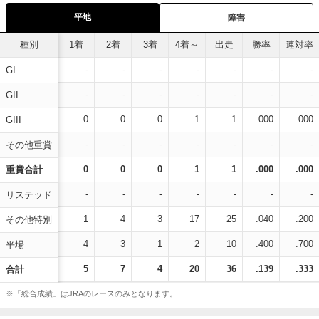
平地
障害
種別
1着
2着
3着
4着～
出走
勝率
連対率
-
-
-
-
-
-
-
GI
-
-
-
-
-
-
-
GII
0
0
0
1
1
.000
.000
GIII
-
-
-
-
-
-
-
その他重賞
0
0
0
1
1
.000
.000
重賞合計
-
-
-
-
-
-
-
リステッド
1
4
3
17
25
.040
.200
その他特別
4
3
1
2
10
.400
.700
平場
5
7
4
20
36
.139
.333
合計
※「総合成績」はJRAのレースのみとなります。