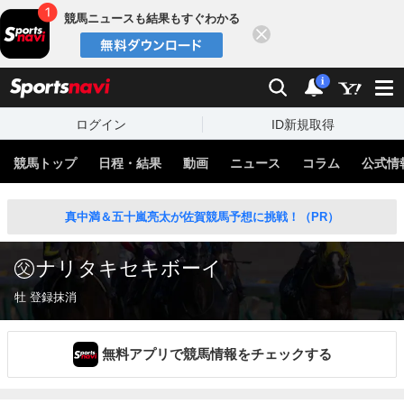
競馬ニュースも結果もすぐわかる
閉じる
スポーツナビ
検索
通知
i
ログイン
ID新規取得
競馬トップ
日程・結果
動画
ニュース
コラム
公式情
真中満＆五十嵐亮太が佐賀競馬予想に挑戦！（PR）
ナリタキセキボーイ
牡 登録抹消
無料アプリで競馬情報をチェックする