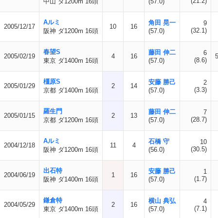
(21.2)
中山 ダ1200m 16頭
(57.0)
Aルミ
角田 晃一
9
2005/12/17
10
16
(32.1)
阪神 ダ1200m 16頭
(57.0)
春望S
藤田 伸二
6
2005/02/19
4
16
(8.6)
東京 ダ1400m 16頭
(57.0)
橿原S
安藤 勝己
2
2005/01/29
2
14
(3.3)
京都 ダ1400m 16頭
(57.0)
羅生門
藤田 伸二
7
2005/01/15
2
13
(28.7)
京都 ダ1200m 16頭
(57.0)
Aルミ
石橋 守
10
2004/12/18
11
4
(30.5)
阪神 ダ1200m 16頭
(56.0)
出石特
安藤 勝己
1
2004/06/19
1
16
(1.7)
阪神 ダ1400m 16頭
(57.0)
鎌倉特
横山 典弘
4
2004/05/29
2
16
(7.1)
東京 ダ1400m 16頭
(57.0)