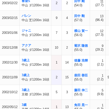
春望S
田中 剛
11
2003/02/22
2
2
(27.7)
中山 ダ1200m 16頭
(54.0)
バレン
田中 剛
13
2003/02/15
9
4
(96.4)
中山 芝1200m 16頭
(57.0)
ジャニ
横山 賀一
12
2003/01/06
7
3
(27.3)
中山 ダ1200m 16頭
(56.0)
アクア
菊沢 隆徳
9
2002/12/08
10
2
(29.2)
中山 ダ1200m 16頭
(55.0)
3歳上
後藤 浩輝
1
2002/11/30
1
14
(2.1)
中山 ダ1200m 16頭
(55.0)
3歳上
柴田 善臣
1
2002/11/09
2
15
(2.2)
中山 ダ1200m 16頭
(55.0)
3歳上
藤田 伸二
5
2002/10/12
5
3
(9.9)
京都 ダ1200m 16頭
(55.0)
3歳
角田 晃一
1
2002/05/12
1
13
(1.3)