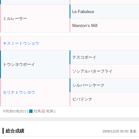
Le Fabuleux
ミルレーサー
Marston’s Mill
キスミートウショウ
テスコボーイ
トウシヨウボーイ
ソシアルバターフライ
シルバーシヤーク
セリナトウシヨウ
ビバドンナ
※性別の色分け [
:牡馬
:牝馬 ]
総合成績
2006/12/25 00:00