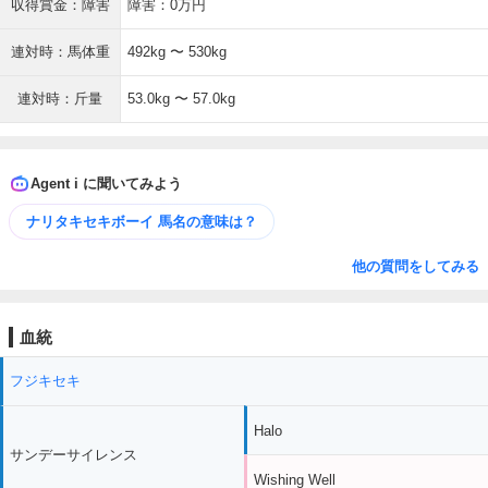
収得賞金：障害
障害：0万円
連対時：馬体重
492kg 〜 530kg
連対時：斤量
53.0kg 〜 57.0kg
Agent i に聞いてみよう
ナリタキセキボーイ 馬名の意味は？
他の質問をしてみる
血統
フジキセキ
Halo
サンデーサイレンス
Wishing Well