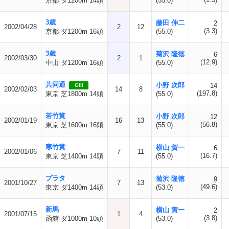
京都 ダ1200m 14頭
(55.0)
3歳
藤田 伸二
2
2002/04/28
2
12
(3.3)
京都 ダ1200m 16頭
(55.0)
3歳
菊沢 隆徳
6
2002/03/30
2
1
(12.9)
中山 ダ1200m 16頭
(55.0)
共同通
小野 次郎
14
GIII
2002/02/03
14
8
(197.8)
東京 芝1800m 14頭
(55.0)
若竹賞
小野 次郎
12
2002/01/19
16
13
(56.8)
東京 芝1600m 16頭
(55.0)
寒竹賞
横山 賀一
6
2002/01/06
7
11
(16.7)
東京 芝1400m 14頭
(55.0)
プラタ
菊沢 隆徳
9
2001/10/27
7
13
(49.6)
東京 ダ1400m 14頭
(53.0)
新馬
横山 賀一
2
2001/07/15
1
4
(3.8)
函館 ダ1000m 10頭
(53.0)