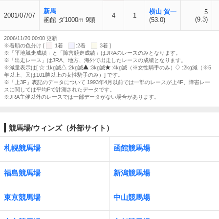
新馬
横山 賀一
5
2001/07/07
4
1
(9.3)
函館 ダ1000m 9頭
(53.0)
2006/11/20 00:00 更新
※着順の色分け [
:1着
:2着
:3着 ]
※「平地競走成績」と「障害競走成績」はJRAのレースのみとなります。
※「出走レース」はJRA、地方、海外で出走したレースの成績となります。
※減量表示は[
:1kg減
:2kg減
:3kg減
:4kg減（※女性騎手のみ）
:2kg減（※5
年以上、又は101勝以上の女性騎手のみ）] です。
※「上3F」表記のデータについて 1993年4月以前では一部のレースが上4F、障害レー
スに関しては平均Fで計測されたデータです。
※JRA主催以外のレースでは一部データがない場合があります。
競馬場/ウィンズ（外部サイト）
札幌競馬場
函館競馬場
福島競馬場
新潟競馬場
東京競馬場
中山競馬場