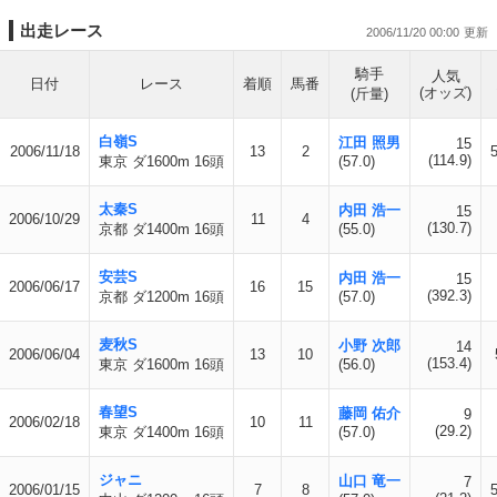
出走レース
2006/11/20 00:00
騎手
人気
日付
レース
着順
馬番
(オッズ)
(斤量)
白嶺S
江田 照男
15
2006/11/18
13
2
(114.9)
東京 ダ1600m 16頭
(57.0)
太秦S
内田 浩一
15
2006/10/29
11
4
(130.7)
京都 ダ1400m 16頭
(55.0)
安芸S
内田 浩一
15
2006/06/17
16
15
(392.3)
京都 ダ1200m 16頭
(57.0)
麦秋S
小野 次郎
14
2006/06/04
13
10
(153.4)
東京 ダ1600m 16頭
(56.0)
春望S
藤岡 佑介
9
2006/02/18
10
11
(29.2)
東京 ダ1400m 16頭
(57.0)
ジャニ
山口 竜一
7
2006/01/15
7
8