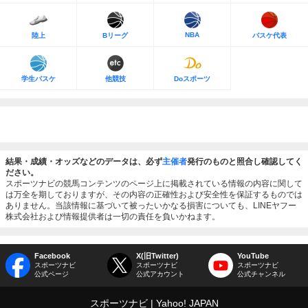
NBA
陸上
Bリーグ
バスケ代表
学生バスケ
他競技
Doスポーツ
結果・成績・オッズなどのデータは、必ず
主催者
発行のものと照合し確認してく
ださい。
スポーツナビの競馬コンテンツのページ上に掲載されている情報の内容に関して
は万全を期しておりますが、その内容の正確性および安全性を保証するものでは
ありません。当該情報に基づいて被ったいかなる損害についても、LINEヤフー
株式会社および情報提供者は一切の責任を負いかねます。
Facebook
X(旧Twitter)
YouTube
スポーツナビ
スポーツナビ
スポーツナビ
公式ページ
公式アカウント
公式チャンネル
スポーツナビ
Yahoo! JAPAN