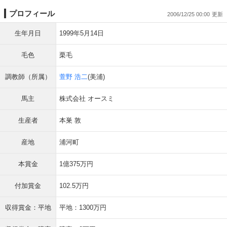
プロフィール
2006/12/25 00:00
生年月日
1999年5月14日
毛色
栗毛
調教師（所属）
萱野 浩二
(美浦)
馬主
株式会社 オースミ
生産者
本巣 敦
産地
浦河町
本賞金
1億375万円
付加賞金
102.5万円
収得賞金：平地
平地：1300万円