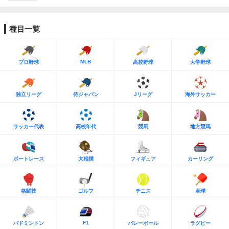
種目一覧
MLB
プロ野球
高校野球
大学野球
独立リーグ
侍ジャパン
Jリーグ
海外サッカー
サッカー代表
高校年代
競馬
地方競馬
ボートレース
大相撲
フィギュア
カーリング
格闘技
ゴルフ
テニス
卓球
F1
バドミントン
バレーボール
ラグビー