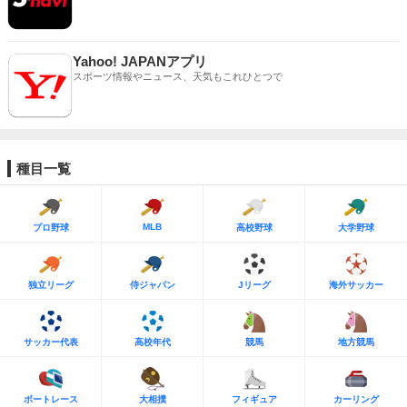
Yahoo! JAPANアプリ
スポーツ情報やニュース、天気もこれひとつで
種目一覧
MLB
プロ野球
高校野球
大学野球
独立リーグ
侍ジャパン
Jリーグ
海外サッカー
サッカー代表
高校年代
競馬
地方競馬
ボートレース
大相撲
フィギュア
カーリング