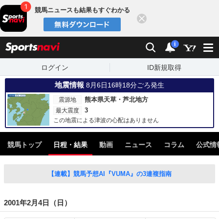
競馬ニュースも結果もすぐわかる
閉じる
スポーツナビ
検索
通知
i
ログイン
ID新規取得
地震情報
8月6日16時18分ごろ発生
熊本県天草・芦北地方
震源地
3
最大震度
この地震による津波の心配はありません
競馬トップ
日程・結果
動画
ニュース
コラム
公式情
【連載】競馬予想AI『VUMA』の3連複指南
2001年2月4日（日）