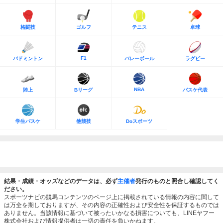
格闘技
ゴルフ
テニス
卓球
F1
バドミントン
バレーボール
ラグビー
NBA
陸上
Bリーグ
バスケ代表
学生バスケ
他競技
Doスポーツ
結果・成績・オッズなどのデータは、必ず
主催者
発行のものと照合し確認してく
ださい。
スポーツナビの競馬コンテンツのページ上に掲載されている情報の内容に関して
は万全を期しておりますが、その内容の正確性および安全性を保証するものでは
ありません。当該情報に基づいて被ったいかなる損害についても、LINEヤフー
株式会社および情報提供者は一切の責任を負いかねます。