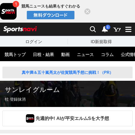
競馬ニュースも結果もすぐわかる
閉じる
スポーツナビ
検索
通知
i
ログイン
ID新規取得
競馬トップ
日程・結果
動画
ニュース
コラム
公式情
真中満＆五十嵐亮太が佐賀競馬予想に挑戦！（PR）
サンレイグルーム
牡 登録抹消
先週的中! AIが平安エルムSを大予想