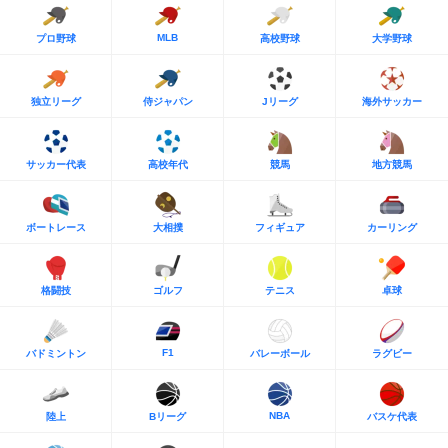
MLB
プロ野球
高校野球
大学野球
独立リーグ
侍ジャパン
Jリーグ
海外サッカー
サッカー代表
高校年代
競馬
地方競馬
ボートレース
大相撲
フィギュア
カーリング
格闘技
ゴルフ
テニス
卓球
F1
バドミントン
バレーボール
ラグビー
NBA
陸上
Bリーグ
バスケ代表