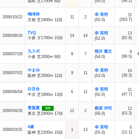
(58.2)
福島 芝1700m 8頭
(55.0)
鳴滝特
幸 英明
11
2000/10/22
11
2
(263.7)
京都 芝2400m 11頭
(55.0)
TVQ
幸 英明
13
2000/08/19
14
14
小倉 ダ1700m 15頭
(82.8)
(52.0)
九スポ
熊沢 重文
9
2000/07/29
8
7
(99.5)
小倉 芝2000m 9頭
(54.0)
やまゆ
幸 英明
10
2000/07/02
9
11
(38.3)
阪神 芝2000m 11頭
(53.0)
白百合
幸 英明
11
2000/06/04
6
11
(47.7)
中京 芝1800m 13頭
(55.0)
青葉賞
郷原 洋司
12
GIII
2000/04/29
12
2
(63.3)
東京 芝2400m 17頭
(56.0)
4歳
幸 英明
5
2000/03/25
1
13
(12.1)
阪神 芝2200m 15頭
(55.0)