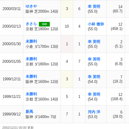
ゆきや
幸 英明
14
2000/03/11
3
6
(60.7)
阪神 芝2000m 14頭
(55.0)
きさら
小林 徹弥
12
GIII
2000/02/13
10
4
(458.1)
京都 芝1800m 12頭
(55.0)
未勝利
幸 英明
2
2000/01/30
1
1
(5.1)
小倉 ダ1700m 13頭
(55.0)
未勝利
幸 英明
3
2000/01/05
4
7
(6.8)
京都 ダ1800m 12頭
(55.0)
未勝利
幸 英明
7
1999/12/11
3
1
(18.2)
阪神 芝1600m 12頭
(54.0)
未勝利
幸 英明
12
1999/11/21
5
1
(168.4)
京都 芝1600m 14頭
(54.0)
新馬
河内 洋
6
1999/09/12
7
1
(28.0)
阪神 ダ1400m 7頭
(53.0)
2002/12/21 00:00 更新