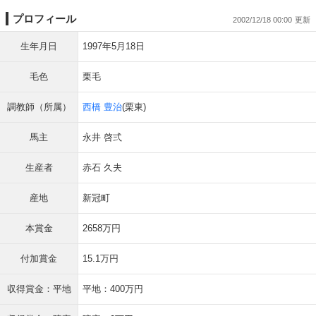
プロフィール
2002/12/18 00:00
生年月日
1997年5月18日
毛色
栗毛
調教師（所属）
西橋 豊治
(栗東)
馬主
永井 啓弍
生産者
赤石 久夫
産地
新冠町
本賞金
2658万円
付加賞金
15.1万円
収得賞金：平地
平地：400万円