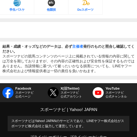
学生バスケ
他競技
Doスポーツ
結果・成績・オッズなどのデータは、必ず
主催者
発行のものと照合し確認してく
ださい。
スポーツナビの競馬コンテンツのページ上に掲載されている情報の内容に関して
は万全を期しておりますが、その内容の正確性および安全性を保証するものでは
ありません。当該情報に基づいて被ったいかなる損害についても、LINEヤフー
株式会社および情報提供者は一切の責任を負いかねます。
Facebook
X(旧Twitter)
YouTube
スポーツナビ
スポーツナビ
スポーツナビ
公式ページ
公式アカウント
公式チャンネル
スポーツナビ
Yahoo! JAPAN
スポーツナビはYahoo! JAPANのサービスであり、LINEヤフー株式会社がス
ポーツナビ株式会社と協力して運営しています。