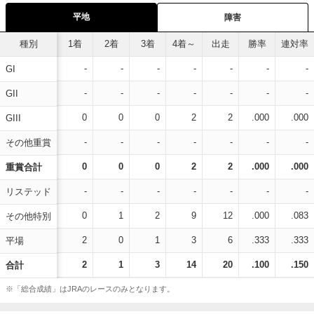
平地
障害
種別
1着
2着
3着
4着～
出走
勝率
連対率
-
-
-
-
-
-
-
GI
-
-
-
-
-
-
-
GII
0
0
0
2
2
.000
.000
GIII
-
-
-
-
-
-
-
その他重賞
0
0
0
2
2
.000
.000
重賞合計
-
-
-
-
-
-
-
リステッド
0
1
2
9
12
.000
.083
その他特別
2
0
1
3
6
.333
.333
平場
2
1
3
14
20
.100
.150
合計
※「総合成績」はJRAのレースのみとなります。