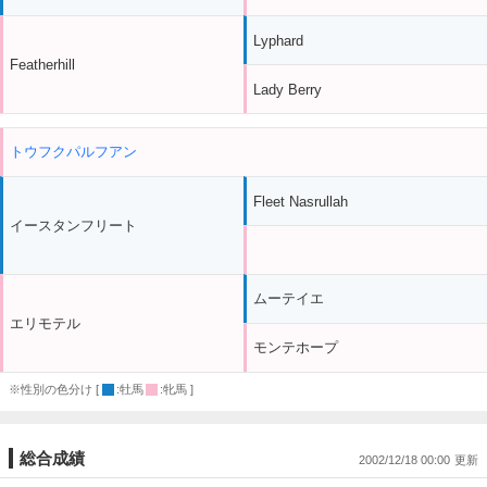
Lyphard
Featherhill
Lady Berry
トウフクパルフアン
Fleet Nasrullah
イースタンフリート
ムーテイエ
エリモテル
モンテホープ
※性別の色分け [
:牡馬
:牝馬 ]
総合成績
2002/12/18 00:00