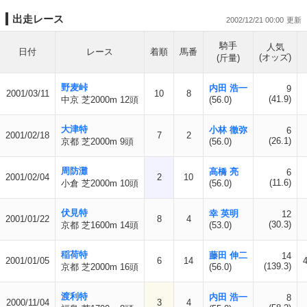
出走レース
2002/12/21 00:00
騎手
人気
日付
レース
着順
馬番
(オッズ)
(斤量)
野麦峠
内田 浩一
9
2001/03/11
10
8
(41.9)
中京 芝2000m 12頭
(56.0)
大津特
小林 徹弥
6
2001/02/18
7
2
(26.1)
京都 芝2000m 9頭
(56.0)
周防灘
高橋 亮
6
2001/02/04
2
10
(11.6)
小倉 芝2000m 10頭
(56.0)
伏見特
幸 英明
12
2001/01/22
8
4
(30.3)
京都 芝1600m 14頭
(53.0)
稲荷特
藤田 伸二
14
2001/01/05
6
14
(139.3)
京都 芝2000m 16頭
(56.0)
渡利特
内田 浩一
8
2000/11/04
3
4