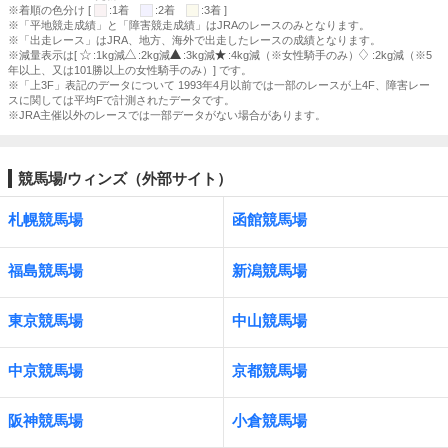
※着順の色分け [
:1着
:2着
:3着 ]
※「平地競走成績」と「障害競走成績」はJRAのレースのみとなります。
※「出走レース」はJRA、地方、海外で出走したレースの成績となります。
※減量表示は[
:1kg減
:2kg減
:3kg減
:4kg減（※女性騎手のみ）
:2kg減（※5
年以上、又は101勝以上の女性騎手のみ）] です。
※「上3F」表記のデータについて 1993年4月以前では一部のレースが上4F、障害レー
スに関しては平均Fで計測されたデータです。
※JRA主催以外のレースでは一部データがない場合があります。
競馬場/ウィンズ（外部サイト）
札幌競馬場
函館競馬場
福島競馬場
新潟競馬場
東京競馬場
中山競馬場
中京競馬場
京都競馬場
阪神競馬場
小倉競馬場