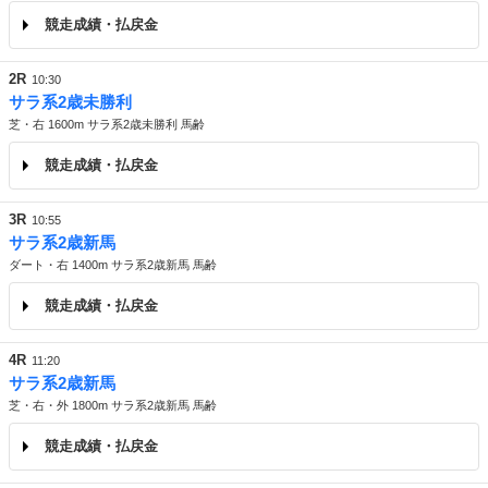
競走成績・払戻金
2R
10:30
サラ系2歳未勝利
芝・右 1600m サラ系2歳未勝利 馬齢
競走成績・払戻金
3R
10:55
サラ系2歳新馬
ダート・右 1400m サラ系2歳新馬 馬齢
競走成績・払戻金
4R
11:20
サラ系2歳新馬
芝・右・外 1800m サラ系2歳新馬 馬齢
競走成績・払戻金