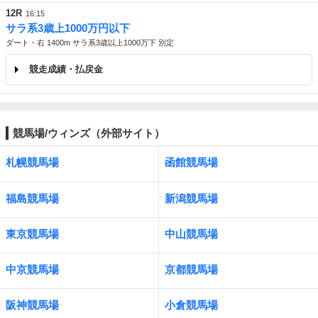
12R
16:15
サラ系3歳上1000万円以下
ダート・右 1400m サラ系3歳以上1000万下 別定
競走成績・払戻金
競馬場/ウィンズ（外部サイト）
札幌競馬場
函館競馬場
福島競馬場
新潟競馬場
東京競馬場
中山競馬場
中京競馬場
京都競馬場
阪神競馬場
小倉競馬場