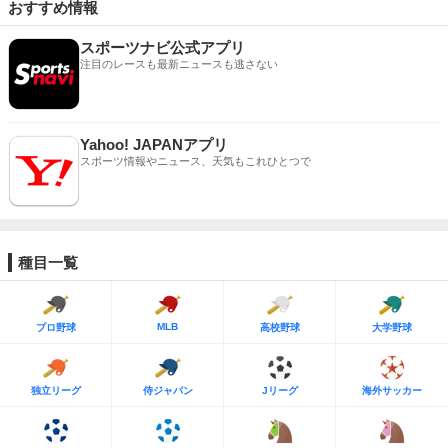
おすすめ情報
スポーツナビ公式アプリ
注目のレースも最新ニュースも逃さない
Yahoo! JAPANアプリ
スポーツ情報やニュース、天気もこれひとつで
種目一覧
MLB
プロ野球
高校野球
大学野球
独立リーグ
侍ジャパン
Jリーグ
海外サッカー