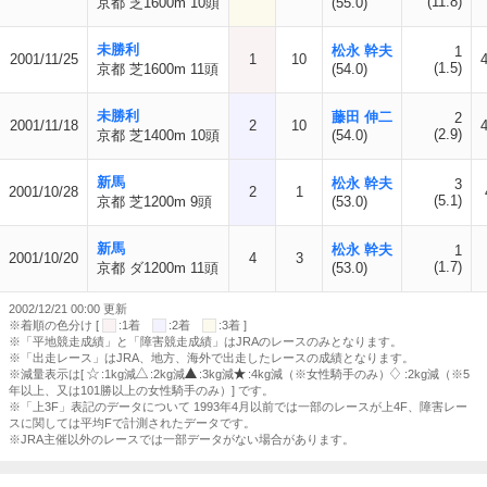
(11.8)
京都 芝1600m 10頭
(55.0)
未勝利
松永 幹夫
1
2001/11/25
1
10
(1.5)
京都 芝1600m 11頭
(54.0)
未勝利
藤田 伸二
2
2001/11/18
2
10
(2.9)
京都 芝1400m 10頭
(54.0)
新馬
松永 幹夫
3
2001/10/28
2
1
(5.1)
京都 芝1200m 9頭
(53.0)
新馬
松永 幹夫
1
2001/10/20
4
3
(1.7)
京都 ダ1200m 11頭
(53.0)
2002/12/21 00:00 更新
※着順の色分け [
:1着
:2着
:3着 ]
※「平地競走成績」と「障害競走成績」はJRAのレースのみとなります。
※「出走レース」はJRA、地方、海外で出走したレースの成績となります。
※減量表示は[
:1kg減
:2kg減
:3kg減
:4kg減（※女性騎手のみ）
:2kg減（※5
年以上、又は101勝以上の女性騎手のみ）] です。
※「上3F」表記のデータについて 1993年4月以前では一部のレースが上4F、障害レー
スに関しては平均Fで計測されたデータです。
※JRA主催以外のレースでは一部データがない場合があります。