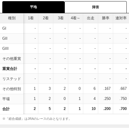
平地
障害
種別
1着
2着
3着
4着～
出走
勝率
連対率
-
-
-
-
-
-
-
GI
-
-
-
-
-
-
-
GII
-
-
-
-
-
-
-
GIII
-
-
-
-
-
-
-
その他重賞
-
-
-
-
-
-
-
重賞合計
-
-
-
-
-
-
-
リステッド
1
3
2
0
6
.167
.667
その他特別
1
2
0
1
4
.250
.750
平場
2
5
2
1
10
.200
.700
合計
※「総合成績」はJRAのレースのみとなります。