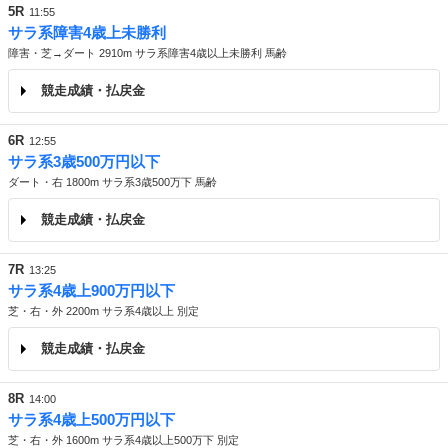
5R
11:55
サラ系障害4歳上未勝利
障害・芝→ダート 2910m サラ系障害4歳以上未勝利 馬齢
競走成績・払戻金
6R
12:55
サラ系3歳500万円以下
ダート・右 1800m サラ系3歳500万下 馬齢
競走成績・払戻金
7R
13:25
サラ系4歳上900万円以下
芝・右・外 2200m サラ系4歳以上 別定
競走成績・払戻金
8R
14:00
サラ系4歳上500万円以下
芝・右・外 1600m サラ系4歳以上500万下 別定