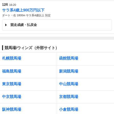
12R
16:20
サラ系4歳上900万円以下
ダート・右 1800m サラ系4歳以上 別定
競走成績・払戻金
競馬場/ウィンズ（外部サイト）
札幌競馬場
函館競馬場
福島競馬場
新潟競馬場
東京競馬場
中山競馬場
中京競馬場
京都競馬場
阪神競馬場
小倉競馬場