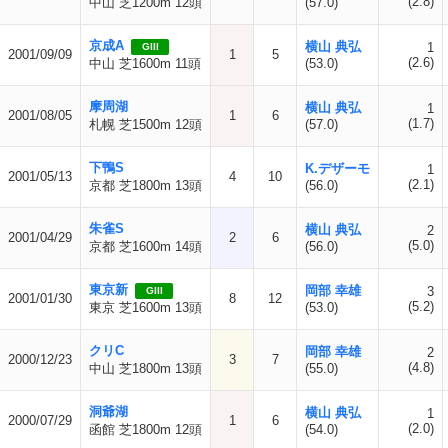
(2.8)
中山 芝1200m 12頭
(57.0)
京成A
横山 典弘
1
GIII
2001/09/09
1
5
(2.6)
中山 芝1600m 11頭
(53.0)
摩周湖
横山 典弘
1
2001/08/05
1
6
(1.7)
札幌 芝1500m 12頭
(57.0)
下鴨S
K.デザーモ
1
2001/05/13
4
10
(2.1)
京都 芝1800m 13頭
(56.0)
朱雀S
横山 典弘
2
2001/04/29
2
6
(5.0)
京都 芝1600m 14頭
(56.0)
東京新
岡部 幸雄
3
GIII
2001/01/30
8
12
(5.2)
東京 芝1600m 13頭
(53.0)
クリC
岡部 幸雄
2
2000/12/23
3
7
(4.8)
中山 芝1800m 13頭
(55.0)
洞爺湖
横山 典弘
1
2000/07/29
1
6
(2.0)
函館 芝1800m 12頭
(54.0)