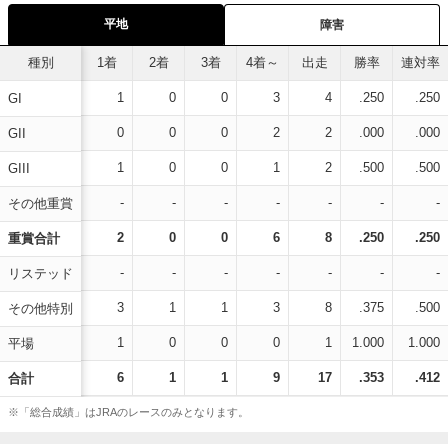
平地
障害
種別
1着
2着
3着
4着～
出走
勝率
連対率
1
0
0
3
4
.250
.250
GI
0
0
0
2
2
.000
.000
GII
1
0
0
1
2
.500
.500
GIII
-
-
-
-
-
-
-
その他重賞
2
0
0
6
8
.250
.250
重賞合計
-
-
-
-
-
-
-
リステッド
3
1
1
3
8
.375
.500
その他特別
1
0
0
0
1
1.000
1.000
平場
6
1
1
9
17
.353
.412
合計
※「総合成績」はJRAのレースのみとなります。