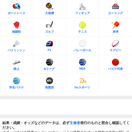
ボートレース
大相撲
フィギュア
カーリング
格闘技
ゴルフ
テニス
卓球
F1
バドミントン
バレーボール
ラグビー
NBA
陸上
Bリーグ
バスケ代表
学生バスケ
他競技
Doスポーツ
結果・成績・オッズなどのデータは、必ず
主催者
発行のものと照合し確認してく
ださい。