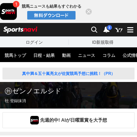
競馬ニュースも結果もすぐわかる
閉じる
スポーツナビ
検索
通知
i
ログイン
ID新規取得
競馬トップ
日程・結果
動画
ニュース
コラム
公式情
真中満＆五十嵐亮太が佐賀競馬予想に挑戦！（PR）
ゼンノエルシド
牡 登録抹消
先週的中! AIが日曜重賞を大予想