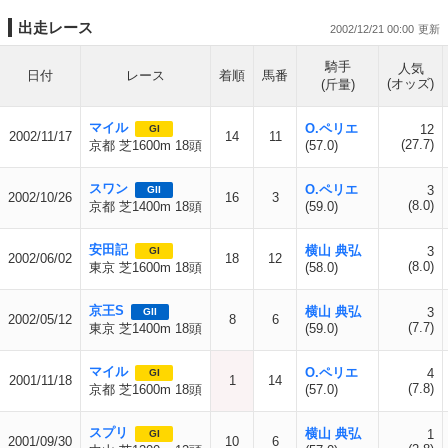
出走レース
2002/12/21 00:00
騎手
人気
日付
レース
着順
馬番
(オッズ)
(斤量)
マイル
O.ペリエ
12
GI
2002/11/17
14
11
(27.7)
京都 芝1600m 18頭
(57.0)
スワン
O.ペリエ
3
GII
2002/10/26
16
3
(8.0)
京都 芝1400m 18頭
(59.0)
安田記
横山 典弘
3
GI
2002/06/02
18
12
(8.0)
東京 芝1600m 18頭
(58.0)
京王S
横山 典弘
3
GII
2002/05/12
8
6
(7.7)
東京 芝1400m 18頭
(59.0)
マイル
O.ペリエ
4
GI
2001/11/18
1
14
(7.8)
京都 芝1600m 18頭
(57.0)
スプリ
横山 典弘
1
GI
2001/09/30
10
6