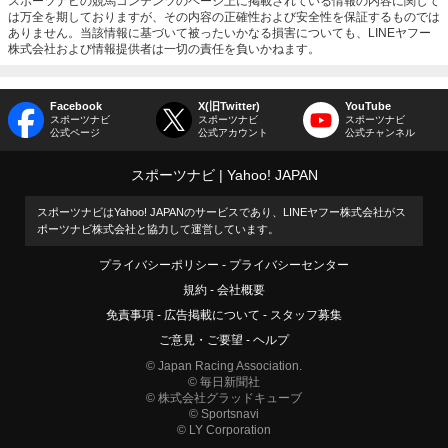
スポーツナビの競馬コンテンツのページ上に掲載されている情報の内容に関して
は万全を期しておりますが、その内容の正確性および安全性を保証するものでは
ありません。当該情報に基づいて被ったいかなる損害についても、LINEヤフー
株式会社および情報提供者は一切の責任を負いかねます。
Facebook
X(旧Twitter)
YouTube
スポーツナビ
スポーツナビ
スポーツナビ
公式ページ
公式アカウント
公式チャンネル
スポーツナビ
Yahoo! JAPAN
スポーツナビはYahoo! JAPANのサービスであり、LINEヤフー株式会社がス
ポーツナビ株式会社と協力して運営しています。
プライバシーポリシー
プライバシーセンター
規約
会社概要
免責事項
広告掲載について
スタッフ募集
ご意見・ご要望
ヘルプ
© Japan Racing Association.
© 毎日新聞社
© 株式会社グラッドキューブ
© Sportsnavi
© LY Corporation