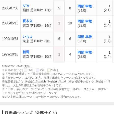
STV
岡部 幸雄
1
2000/07/08
5
8
函館 芝2000m 12頭
(2.1)
(54.0)
夏木立
岡部 幸雄
1
2000/05/13
1
10
(1.4)
東京 芝1800m 14頭
(55.0)
いちょ
岡部 幸雄
1
1999/10/31
6
6
(1.4)
東京 芝1600m 8頭
(53.0)
新馬
岡部 幸雄
1
1999/10/10
1
4
(1.4)
東京 芝1800m 10頭
(53.0)
2002/12/21 00:00 更新
※着順の色分け [
:1着
:2着
:3着 ]
※「平地競走成績」と「障害競走成績」はJRAのレースのみとなります。
※「出走レース」はJRA、地方、海外で出走したレースの成績となります。
※減量表示は[
:1kg減
:2kg減
:3kg減
:4kg減（※女性騎手のみ）
:2kg減（※5
年以上、又は101勝以上の女性騎手のみ）] です。
※「上3F」表記のデータについて 1993年4月以前では一部のレースが上4F、障害レー
スに関しては平均Fで計測されたデータです。
※JRA主催以外のレースでは一部データがない場合があります。
競馬場/ウィンズ（外部サイト）