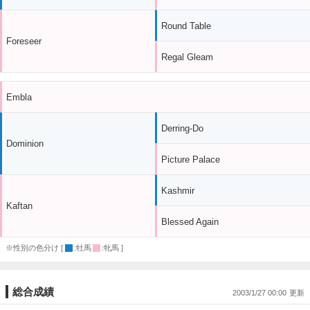
Round Table
Foreseer
Regal Gleam
Embla
Derring-Do
Dominion
Picture Palace
Kashmir
Kaftan
Blessed Again
※性別の色分け [
:牡馬
:牝馬 ]
総合成績
2003/1/27 00:00