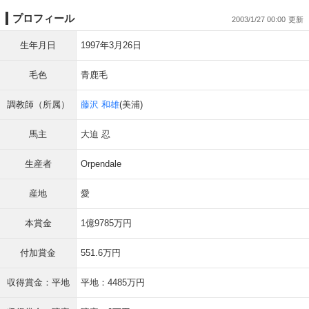
プロフィール
2003/1/27 00:00
生年月日
1997年3月26日
毛色
青鹿毛
調教師（所属）
藤沢 和雄
(美浦)
馬主
大迫 忍
生産者
Orpendale
産地
愛
本賞金
1億9785万円
付加賞金
551.6万円
収得賞金：平地
平地：4485万円