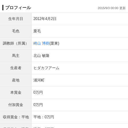
プロフィール
2015/9/3 00:00
生年月日
2012年4月2日
毛色
栗毛
調教師（所属）
崎山 博樹
(栗東)
馬主
北山 敏隆
生産者
ヒダカフアーム
産地
浦河町
本賞金
0万円
付加賞金
0万円
収得賞金：平地
平地：0万円