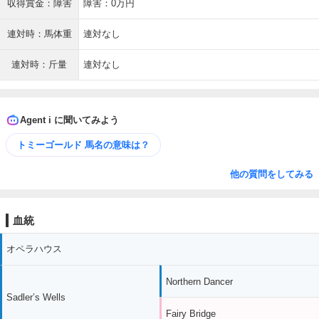
収得賞金：障害
障害：0万円
連対時：馬体重
連対なし
連対時：斤量
連対なし
Agent i に聞いてみよう
トミーゴールド 馬名の意味は？
他の質問をしてみる
血統
オペラハウス
Northern Dancer
Sadler’s Wells
Fairy Bridge