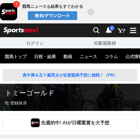
競馬ニュースも結果もすぐわかる
閉じる
スポーツナビ
検索
通知
i
ログイン
ID新規取得
競馬トップ
日程・結果
動画
ニュース
コラム
公式情
真中満＆五十嵐亮太が佐賀競馬予想に挑戦！（PR）
トミーゴールド
牡 登録抹消
先週的中! AIが日曜重賞を大予想