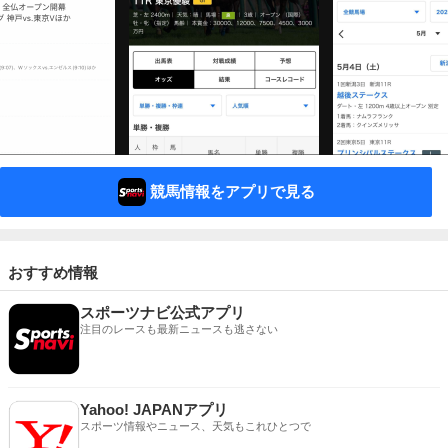
競馬情報をアプリで見る
おすすめ情報
スポーツナビ公式アプリ
注目のレースも最新ニュースも逃さない
Yahoo! JAPANアプリ
スポーツ情報やニュース、天気もこれひとつで