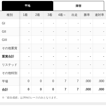
平地
障害
種別
1着
2着
3着
4着～
出走
勝率
連対率
-
-
-
-
-
-
-
GI
-
-
-
-
-
-
-
GII
-
-
-
-
-
-
-
GIII
-
-
-
-
-
-
-
その他重賞
-
-
-
-
-
-
-
重賞合計
-
-
-
-
-
-
-
リステッド
-
-
-
-
-
-
-
その他特別
0
0
0
7
7
.000
.000
平場
0
0
0
7
7
.000
.000
合計
※「総合成績」はJRAのレースのみとなります。